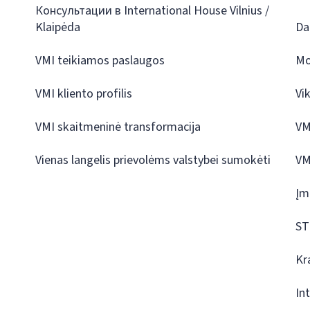
Консультации в International House Vilnius /
Klaipėda
Da
VMI teikiamos paslaugos
Mo
VMI kliento profilis
Vi
VMI skaitmeninė transformacija
VM
Vienas langelis prievolėms valstybei sumokėti
VM
Įm
ST
Kr
In