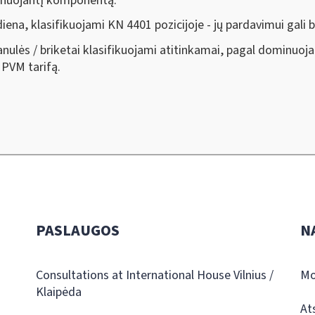
minuojantį komponentą:
na, klasifikuojami KN 4401 pozicijoje - jų pardavimui gali b
anulės / briketai klasifikuojami atitinkamai, pagal dominuoj
 PVM tarifą.
PASLAUGOS
N
Consultations at International House Vilnius /
Mo
Klaipėda
At