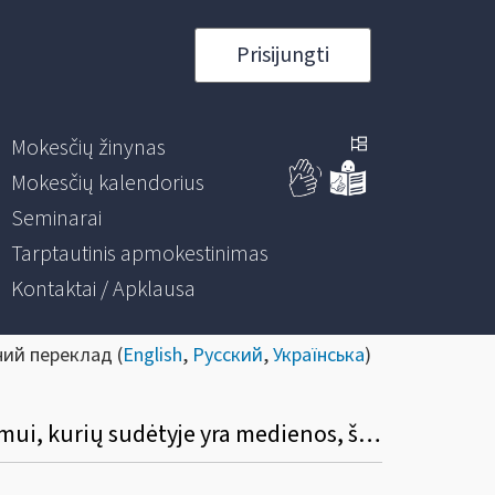
Prisijungti
Mokesčių žinynas
Mokesčių kalendorius
Seminarai
Tarptautinis apmokestinimas
Kontaktai / Apklausa
ний переклад (
English
,
Русский
,
Українська
)
9. Ar lengvatinis 9 proc. PVM tarifas taikomas granulėms / briketams, skirtiems kūrenimui, kurių sudėtyje yra medienos, šiaudų, biomasės išspaudų. Jeigu minėtose granulėse / briketuose yra medienos ir biomasės, ar svarbi proporcija?