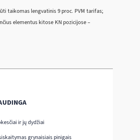
ūti taikomas lengvatinis 9 proc. PVM tarifas;
ančius elementus kitose KN pozicijose –
AUDINGA
kesčiai ir jų dydžiai
siskaitymas grynaisiais pinigais