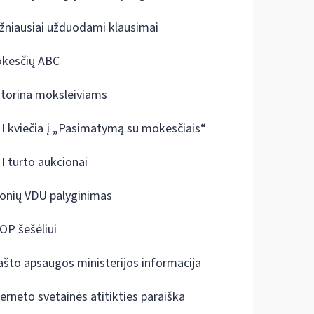
žniausiai užduodami klausimai
kesčių ABC
ktorina moksleiviams
I kviečia į „Pasimatymą su mokesčiais“
I turto aukcionai
onių VDU palyginimas
OP šešėliui
ašto apsaugos ministerijos informacija
terneto svetainės atitikties paraiška