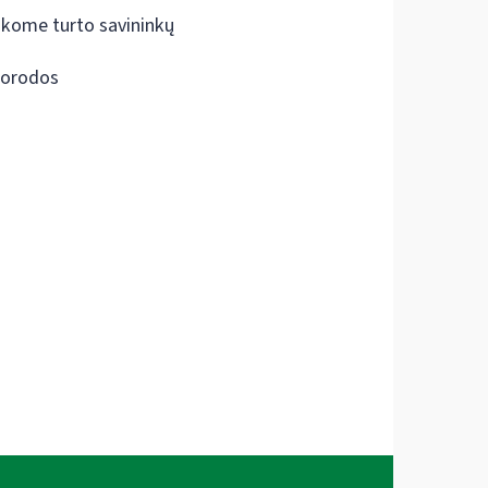
škome turto savininkų
orodos