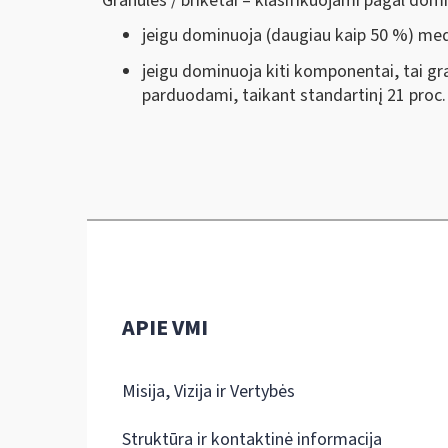
Granulės / briketai – klasifikuojami pagal do
jeigu dominuoja (daugiau kaip 50 %) medie
jeigu dominuoja kiti komponentai, tai gr
parduodami, taikant standartinį 21 proc.
APIE VMI
Misija, Vizija ir Vertybės
Struktūra ir kontaktinė informacija