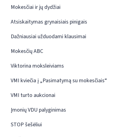
Mokesčiai ir jų dydžiai
Atsiskaitymas grynaisiais pinigais
Dažniausiai užduodami klausimai
Mokesčių ABC
Viktorina moksleiviams
VMI kviečia į „Pasimatymą su mokesčiais“
VMI turto aukcionai
Įmonių VDU palyginimas
STOP šešėliui