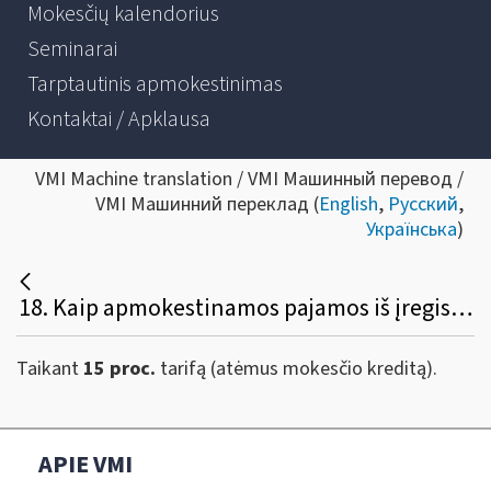
Mokesčių kalendorius
Seminarai
Tarptautinis apmokestinimas
Kontaktai / Apklausa
VMI Machine translation / VMI Машинный перевод /
VMI Машинний переклад (
English
,
Русский
,
Українська
)
18. Kaip apmokestinamos pajamos iš įregistruotos (pagal pažymą vykdomos) individualios veiklos?
Taikant
15 proc.
tarifą (atėmus mokesčio kreditą).
APIE VMI