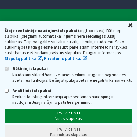
Valstybinė mokesčių inspekcija prie Lietuvos
U
Respublikos finansų ministerijos
Šioje svetainėje naudojami slapukai
(angl. cookies). Būtinieji
slapukai įdiegiami automatiškai ir jiems nėra reikalingas Jūsų
Biudžetinė įstaiga. Juridinio asmens kodas — 188659752,
sutikimas. Taip pat galite sutikti ir su kitų slapukų naudojimu. Savo
adresas: Vasario 16-osios g. 14, 01107 Vilnius, Lietuva, el.paštas:
sutikimą bet kada galėsite atšaukti pakeisdami interneto naršyklės
vmi@vmi.lt
, E. pristatymo dėžutės adresas 188659752
nustatymus ir ištrindami įrašytus slapukus. Daugiau informacijos
Duomenys apie Valstybinę mokesčių inspekciją prie Lietuvos
Slapukų politika
;
Privatumo politika.
Respublikos finansų ministerijos kaupiami ir saugomi Juridinių
asmenų registre
Būtinieji slapukai
Naudojami sklandžiam svetainės veikimui ir įgalina pagrindines
svetainės funkcijas. Be šių slapukų svetainė negali tinkamai veikti.
Analitiniai slapukai
Renka statistinę informaciją apie svetainės naudojimą ir
naudojami Jūsų naršymo patirties gerinimui.
PATVIRTINTI
Visus slapukus
PATVIRTINTI
Pasirinktus slapukus