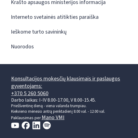
Krašto apsaugos ministerijos informacija
Interneto svetainės atitikties paraiška
Ieškome turto savininkų
Nuorodos
Konsultacijos mokesčių klausimais ir paslaugos
gyventojams:
+370 5 260 5060
Darbo laikas: I-IV 8.00-17.00, V 8.00-15.45.
Prieššventinę dieną - viena valanda trumpiau.
Kiekvieno mėnesio antrą penktadienį 8.00 val. - 12.00 val.
Mano VMI
Paklausimas per