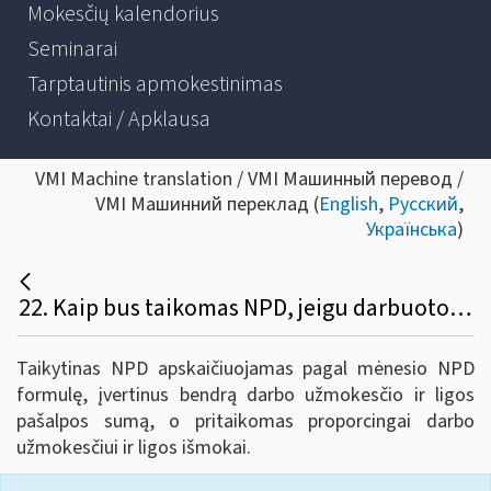
Mokesčių kalendorius
Seminarai
Tarptautinis apmokestinimas
Kontaktai / Apklausa
VMI Machine translation / VMI Машинный перевод /
VMI Машинний переклад (
English
,
Русский
,
Українська
)
22. Kaip bus taikomas NPD, jeigu darbuotojui tą patį mėnesį bus išmokėtas darbo užmokestis ir ligos išmoka?
Taikytinas NPD apskaičiuojamas pagal mėnesio NPD
formulę, įvertinus bendrą darbo užmokesčio ir ligos
pašalpos sumą, o pritaikomas proporcingai darbo
užmokesčiui ir ligos išmokai.