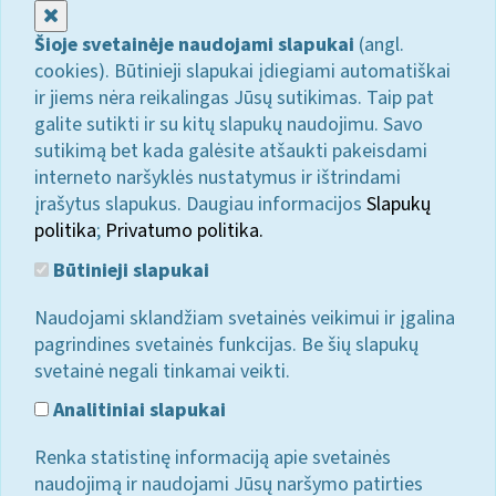
Uždaryti
Šioje svetainėje naudojami slapukai
(angl.
cookies). Būtinieji slapukai įdiegiami automatiškai
ir jiems nėra reikalingas Jūsų sutikimas. Taip pat
galite sutikti ir su kitų slapukų naudojimu. Savo
sutikimą bet kada galėsite atšaukti pakeisdami
interneto naršyklės nustatymus ir ištrindami
įrašytus slapukus. Daugiau informacijos
Slapukų
politika
;
Privatumo politika.
Būtinieji slapukai
Naudojami sklandžiam svetainės veikimui ir įgalina
pagrindines svetainės funkcijas. Be šių slapukų
svetainė negali tinkamai veikti.
Analitiniai slapukai
Renka statistinę informaciją apie svetainės
naudojimą ir naudojami Jūsų naršymo patirties