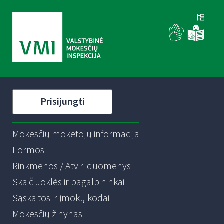
Prisijungti
Mokesčių mokėtojų informacija
Formos
Rinkmenos / Atviri duomenys
Skaičiuoklės ir pagalbininkai
Sąskaitos ir įmokų kodai
Mokesčių žinynas