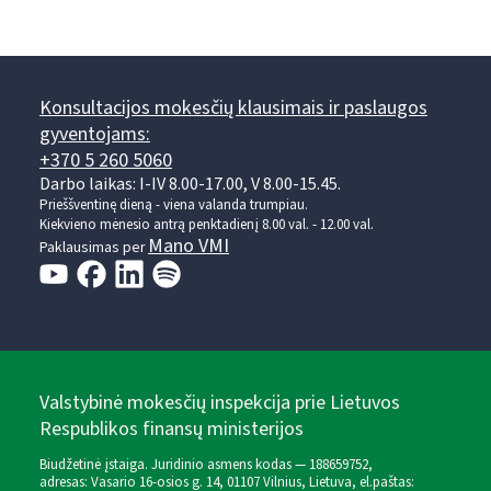
Konsultacijos mokesčių klausimais ir paslaugos
gyventojams:
+370 5 260 5060
Darbo laikas: I-IV 8.00-17.00, V 8.00-15.45.
Prieššventinę dieną - viena valanda trumpiau.
Kiekvieno mėnesio antrą penktadienį 8.00 val. - 12.00 val.
Mano VMI
Paklausimas per
Valstybinė mokesčių inspekcija prie Lietuvos
Respublikos finansų ministerijos
Biudžetinė įstaiga. Juridinio asmens kodas — 188659752,
adresas: Vasario 16-osios g. 14, 01107 Vilnius, Lietuva, el.paštas: