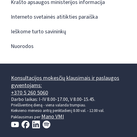
Krašto apsaugos ministerijos informacija
Interneto svetainės atitikties paraiška
Ieškome turto savininkų
Nuorodos
Konsultacijos mokesčių klausimais ir paslaugos
gyventojams:
+370 5 260 5060
Darbo laikas: I-IV 8.00-17.00, V 8.00-15.45.
Prieššventinę dieną - viena valanda trumpiau.
Kiekvieno mėnesio antrą penktadienį 8.00 val. - 12.00 val.
Mano VMI
Paklausimas per