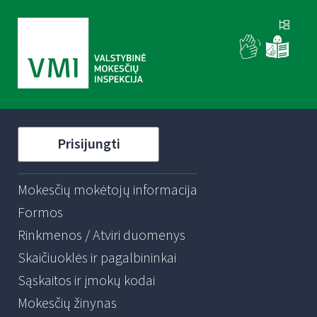
Prisijungti
Mokesčių mokėtojų informacija
Formos
Rinkmenos / Atviri duomenys
Skaičiuoklės ir pagalbininkai
Sąskaitos ir įmokų kodai
Mokesčių žinynas