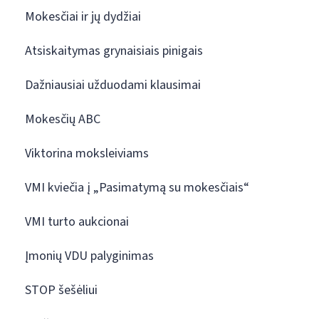
Mokesčiai ir jų dydžiai
Atsiskaitymas grynaisiais pinigais
Dažniausiai užduodami klausimai
Mokesčių ABC
Viktorina moksleiviams
VMI kviečia į „Pasimatymą su mokesčiais“
VMI turto aukcionai
Įmonių VDU palyginimas
STOP šešėliui