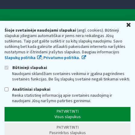
Valstybinė mokesčių inspekcija prie Lietuvos
U
Respublikos finansų ministerijos
Šioje svetainėje naudojami slapukai
(angl. cookies). Būtinieji
slapukai įdiegiami automatiškai ir jiems nėra reikalingas Jūsų
Biudžetinė įstaiga. Juridinio asmens kodas — 188659752,
sutikimas. Taip pat galite sutikti ir su kitų slapukų naudojimu. Savo
adresas: Vasario 16-osios g. 14, 01107 Vilnius, Lietuva, el.paštas:
sutikimą bet kada galėsite atšaukti pakeisdami interneto naršyklės
vmi@vmi.lt
, E. pristatymo dėžutės adresas 188659752
nustatymus ir ištrindami įrašytus slapukus. Daugiau informacijos
Duomenys apie Valstybinę mokesčių inspekciją prie Lietuvos
Slapukų politika
;
Privatumo politika.
Respublikos finansų ministerijos kaupiami ir saugomi Juridinių
asmenų registre
Būtinieji slapukai
Naudojami sklandžiam svetainės veikimui ir įgalina pagrindines
svetainės funkcijas. Be šių slapukų svetainė negali tinkamai veikti.
Analitiniai slapukai
Renka statistinę informaciją apie svetainės naudojimą ir
naudojami Jūsų naršymo patirties gerinimui.
PATVIRTINTI
Visus slapukus
PATVIRTINTI
Pasirinktus slapukus