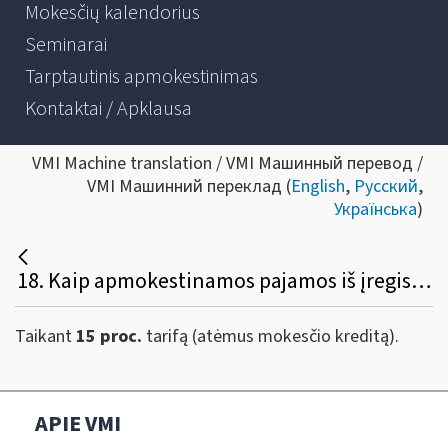
Mokesčių kalendorius
Seminarai
Tarptautinis apmokestinimas
Kontaktai / Apklausa
VMI Machine translation / VMI Машинный перевод /
VMI Машинний переклад (
English
,
Русский
,
Українська
)
18. Kaip apmokestinamos pajamos iš įregistruotos (pagal pažymą vykdomos) individualios veiklos?
Taikant
15 proc.
tarifą (atėmus mokesčio kreditą).
APIE VMI