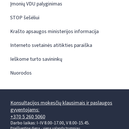
Įmonių VDU palyginimas
STOP šešėliui
Krašto apsaugos ministerijos informacija
Interneto svetainės atitikties paraiška
Ieškome turto savininkų
Nuorodos
Konsultacijos mokesčių klausimais ir paslaugos
gyventojams:
+370 5 260 5060
Darbo laikas: I-IV 8.00-17.00, V 8.00-15.45.
Prieššventinę dieną - viena valanda trumpiau.