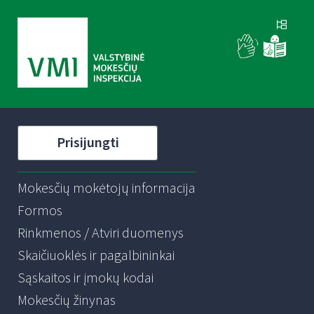
Prisijungti
Mokesčių mokėtojų informacija
Formos
Rinkmenos / Atviri duomenys
Skaičiuoklės ir pagalbininkai
Sąskaitos ir įmokų kodai
Mokesčių žinynas