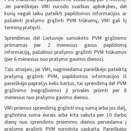
Jei pareiškėjas VMI nurodo svarbias aplinkybes, dėl
kurių negali laiku pateikti papildomos informacijos ar
pašalinti prašymo grąžinti PVM trūkumų, VMI gali šį
terminą pratęsti.
Sprendimas dėl Lietuvoje sumokėto PVM grąžinimo
priimamas per 2 mėnesius gavus papildomą
informaciją, pašalinus prašymo grąžinti PVM trūkumus
(per 6 mėnesius nuo prašymo gavimo dienos).
Tais atvejais, jei VMI, nagrinėdama pareiškėjo pateiktą
prašymą grąžinti PVM, papildomos informacijos iš
pareiškėjo paprašys kelis kartus, tai sprendimą dėl PVM
grąžinimo (negrąžinimo) ji privalės priimti per 8
mėnesius nuo prašymo gavimo dienos.
VMI priėmus sprendimą grąžinti visą sumą arba jos dalį,
grąžintina suma eurais arba kita valiuta per 10 darbo
dienų nuo sprendimo priėmimo dienos pervedama į
prašyme grąžinti PVM nurodytą sąskaitą. Pareiškėjui