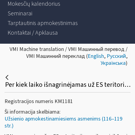
Mokesčių kalendorius
Seminarai
Tarptautinis apmokestinimas
Kontaktai / Apklausa
VMI Machine translation / VMI Машинный перевод /
VMI Машинний переклад (
English
,
Русский
,
Українська
)
Per kiek laiko išnagrinėjamas už ES teritorijos ribų įsikūrusio apmokestinamojo asmens prašymas dėl PVM grąžinimo?
Registracijos numeris KM1181
Ši informacija skelbiama:
Užsienio apmokestinamiesiems asmenims (116–119
str.)