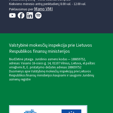
Kiekvieno mėnesio antrą penktadienį 8.00 val. - 12.00 val.
Mano VMI
Paklausimas per
Valstybinė mokesčių inspekcija prie Lietuvos
Respublikos finansų ministerijos
Biudžetinė įstaiga. Juridinio asmens kodas — 188659752,
adresas: Vasario 16-osios g. 14, 01107 Vilnius, Lietuva, el.paštas:
vmi@vmi.lt
, E. pristatymo dėžutės adresas 188659752
Duomenys apie Valstybinę mokesčių inspekciją prie Lietuvos
Respublikos finansų ministerijos kaupiami ir saugomi Juridinių
asmenų registre