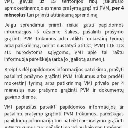
VMI, gavusi už ES teritorijos ribų įsikūrusio
apmokestinamojo asmens prašymą grąžinti PVM,
per 4
mėnesius
turi priimti atitinkamą sprendimą.
Jeigu sprendimui priimti reikia gauti papildomos
informacijos iš užsienio šalies, pašalinti prašymo
grąžinti PVM trūkumus arba atlikti mokestinį tyrimą
arba patikrinimą, norint nustatyti atitiktį PVMĮ 116-118
str. nurodytoms sąlygoms, VMI apie tai raštu
informuoja pareiškėją (arba jo įgaliotą asmenį).
Kreiptis dėl papildomos informacijos pateikimo, prašyti
pašalinti prašymo grąžinti PVM trūkumus arba pradėti
mokestinį tyrimą arba patikrinimą VMI privalo per 4
mėnesius nuo prašymo grąžinti PVM ir dokumentų
gavimo dienos.
VMI paprašius pateikti papildomos informacijos ar
pašalinti prašymo grąžinti PVM trūkumus, pareiškėjas
papildomą informaciją turi pateikti ar prašymo grąžinti
PVM trūkumus turi pašalinti ne vėliau kaip per 1 mėnesį.