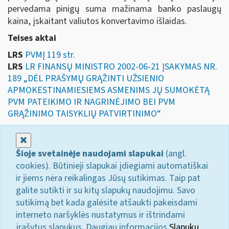
pervedama pinigų suma mažinama banko paslaugų
kaina, įskaitant valiutos konvertavimo išlaidas.
Teises aktai
LRS
PVMĮ 119 str.
LRS
LR FINANSŲ MINISTRO 2002-06-21 ĮSAKYMAS NR.
189 „DĖL PRAŠYMŲ GRĄŽINTI UŽSIENIO
APMOKESTINAMIESIEMS ASMENIMS JŲ SUMOKĖTĄ
PVM PATEIKIMO IR NAGRINĖJIMO BEI PVM
GRĄŽINIMO TAISYKLIŲ PATVIRTINIMO“
Uždaryti
Šioje svetainėje naudojami slapukai
(angl.
cookies). Būtinieji slapukai įdiegiami automatiškai
ir jiems nėra reikalingas Jūsų sutikimas. Taip pat
galite sutikti ir su kitų slapukų naudojimu. Savo
sutikimą bet kada galėsite atšaukti pakeisdami
interneto naršyklės nustatymus ir ištrindami
įrašytus slapukus. Daugiau informacijos
Slapukų