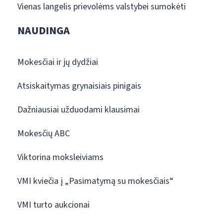
Vienas langelis prievolėms valstybei sumokėti
NAUDINGA
Mokesčiai ir jų dydžiai
Atsiskaitymas grynaisiais pinigais
Dažniausiai užduodami klausimai
Mokesčių ABC
Viktorina moksleiviams
VMI kviečia į „Pasimatymą su mokesčiais“
VMI turto aukcionai