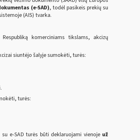
 prekių vežimo dokumento (SAAD) visų Europos
 dokumentas (e-SAD)
, todėl pasikeis prekių su
istemoje (AIS) tvarka.
Respubliką komerciniams tikslams, akcizų
izai siuntėjo šalyje sumokėti, turės:
.
mokėti, turės:
i su e-SAD turės būti deklaruojami vienoje
už