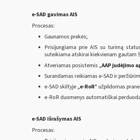
e-SAD gavimas AIS
Procesas:
Gaunamos prekės;
Prisijungiama prie AIS su turimą status
suteikiama atskirai kiekvienam gautam S
Atveriamas posistemis „
AAP judėjimo a
Surandamas reikiamas e-SAD ir peržiūrim
e-SAD skiltyje „
e-RoR
“ užpildomas praneš
e-RoR duomenys automatiškai perduodami
e-SAD išrašymas AIS
Procesas: