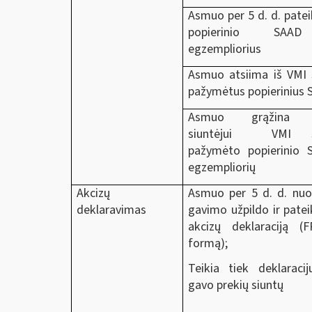
Asmuo per 5 d. d. patei
popierinio SA
egzempliorius
Asmuo atsiima iš VMI
pažymėtus popierinius
Asmuo grąžina p
siuntėjui VMI s
pažymėto popierinio 
egzempliorių
Akcizų
Asmuo per 5 d. d. nuo
deklaravimas
gavimo užpildo ir patei
akcizų deklaraciją (
formą);
Teikia tiek deklaracij
gavo prekių siuntų