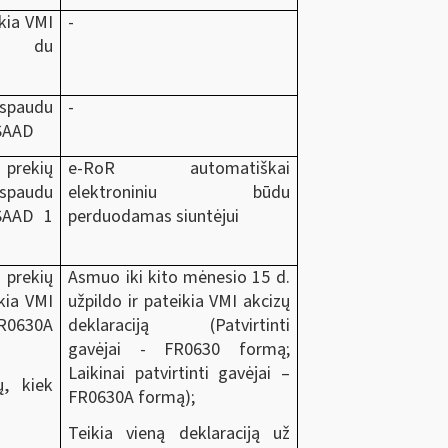
kia VMI
-
AD du
 spaudu
-
 SAAD
rekių
e-RoR automatiškai
paudu
elektroniniu būdu
SAAD 1
perduodamas siuntėjui
 prekių
Asmuo iki kito mėnesio 15 d.
kia VMI
užpildo ir pateikia VMI akcizų
FR0630A
deklaraciją (Patvirtinti
gavėjai - FR0630 formą;
Laikinai patvirtinti gavėjai –
ų, kiek
FR0630A formą);
Teikia vieną deklaraciją už