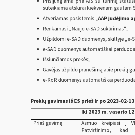
Prisijungiama prie AIS su turimą statusą
suteikiama atskirai kiekvienam gautam S
Atveriamas posistemis „
AAP judėjimo a
Renkamasi „Naujo e-SAD sukūrimas“;
Užpildomi e-SAD duomenys, skiltyje „e-S
e-SAD duomenys automatiškai perduodam
Išsiunčiamos prekės;
Gavėjas užpildo pranešimą apie prekių ga
e-RoR duomenys automatiškai perduodami 
Prekių gavimas iš ES prieš ir po 2023-02-13
Iki 2023 m. vasario 12
Prieš gavimą
Asmuo kreipiasi į V
Patvirtinimo, kad 