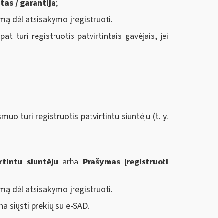
tas / garantija
;
mą dėl atsisakymo įregistruoti.
 turi registruotis patvirtintais gavėjais, jei
uo turi registruotis patvirtintu siuntėju (t. y.
.
rtintu siuntėju
arba
Prašymas įregistruoti
mą dėl atsisakymo įregistruoti.
na siųsti prekių su e-SAD.