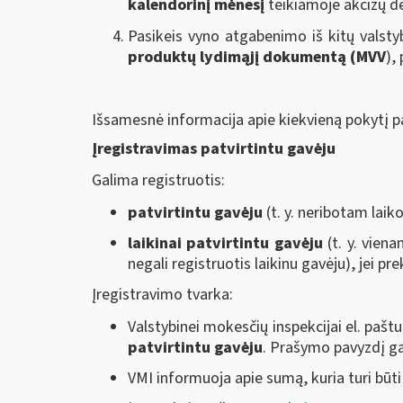
kalendorinį mėnesį
teikiamoje akcizų d
Pasikeis vyno atgabenimo iš kitų valsty
produktų
lydimąjį dokumentą (MVV
),
Išsamesnė informacija apie kiekvieną pokytį p
Įregistravimas patvirtintu gavėju
Galima registruotis:
patvirtintu gavėju
(t. y. neribotam laiko
laikinai patvirtintu gavėju
(t. y. viena
negali registruotis laikinu gavėju), jei pr
Įregistravimo tvarka:
Valstybinei mokesčių inspekcijai el. pašt
patvirtintu gavėju
. Prašymo pavyzdį ga
VMI informuoja apie sumą, kuria turi būt