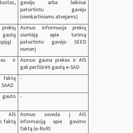
tuotas,
gavėju arba laikinai
patvirtintu gavėju
(vienkartiniams atvejams)
prekių
Asmuo informuoja prekių
gautą
siuntėją apie turimą
opiją)
patvirtinto gavėjo SEED
numerį
es ir
Asmuo gauna prekes ir AIS
gali peržiūrėti gautą e-SAD
faktą
-
io SAAD
 gauto
-
į AIS
Asmuo suveda į AIS
o faktą
informaciją apie gavimo
faktą (e-RoR)