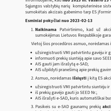
Informuojame, kad
nuo 2023 m. vasario 13 
Sąjungos valstybių narių kompiuterinėse sis
sumokėtais akcizais gabenimo tarp ES įformini
Esminiai pokyčiai nuo 2023-02-13
Naikinama
Patvirtinimo, kad už akci
sumokėjimas Lietuvos Respublikoje gara
Vietoj šios procedūros asmuo, norėdamas iš
užsiregistruoti VMI patvirtintu gavėju ir 
informuoti prekių siuntėją apie savo SEED
AIS gauti jam išrašytą e-SAD;
AIS užpildyti pranešimą apie prekių gavim
Asmuo, norėdamas
išsiųsti
į kitą ES akc
užsiregistruoti VMI patvirtintu siuntėju ir
iš prekių gavėjo gauti jo SEED Nr.;
AIS išrašyti e-SAD, kuris automatiškai bu
Pasikeis su e-SAD gaunamų prekių
akc