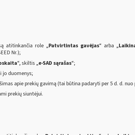
ą atitinkančia role „
Patvirtintas gavėjas
“ arba „
Laikin
EED Nr.);
pskaita
“, skiltis „
e-SAD sąrašas
“;
i jo duomenys;
imas apie prekių gavimą (tai būtina padaryti per 5 d. d. nuo
 prekių siuntėjui.