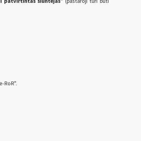
i patvirtintas siuntėjas
“ (pastaroji turi būti
e-RoR".