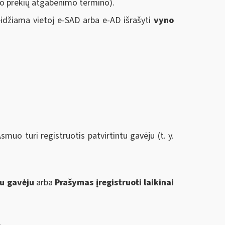
nuo prekių atgabenimo termino).
eidžiama vietoj e-SAD arba e-AD išrašyti
vyno
smuo turi registruotis patvirtintu gavėju (t. y.
tu gavėju
arba
Prašymas įregistruoti laikinai