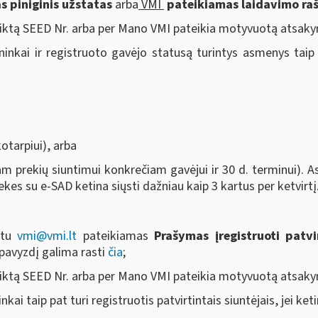
 piniginis užstatas
arba
VMI
pateikiamas laidavimo raš
eiktą SEED Nr. arba per Mano VMI pateikia motyvuotą atsaky
nkai ir registruoto gavėjo statusą turintys asmenys taip pat
kotarpiui), arba
nam prekių siuntimui konkrečiam gavėjui ir 30 d. terminui). Asm
prekes su e-SAD ketina siųsti dažniau kaip 3 kartus per ketvirtį
aštu
vmi@vmi.lt
pateikiamas
Prašymas įregistruoti patvi
pavyzdį galima rasti
čia
;
eiktą SEED Nr. arba per Mano VMI pateikia motyvuotą atsaky
i taip pat turi registruotis patvirtintais siuntėjais, jei keti