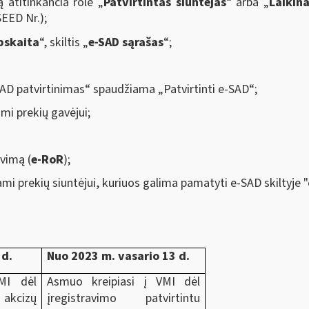
 atitinkančia role „
Patvirtintas siuntėjas
“ arba „
Laikina
EED Nr.);
pskaita
“, skiltis „
e-SAD sąrašas
“;
AD patvirtinimas“ spaudžiama „Patvirtinti e-SAD“;
i prekių gavėjui;
vimą (
e-RoR
);
prekių siuntėjui, kuriuos galima pamatyti e-SAD skiltyje "
 d.
Nuo 2023 m. vasario 13 d.
MI dėl
Asmuo kreipiasi į VMI dėl
akcizų
įregistravimo patvirtintu