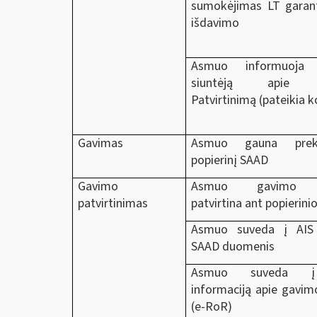
sumokėjimas LT garan
išdavimo
Asmuo informuoja 
siuntėją apie 
Patvirtinimą (pateikia k
Gavimas
Asmuo gauna prek
popierinį SAAD
Gavimo
Asmuo gavimo 
patvirtinimas
patvirtina ant popierin
Asmuo suveda į AIS
SAAD duomenis
Asmuo suveda 
informaciją apie gavim
(e-RoR)