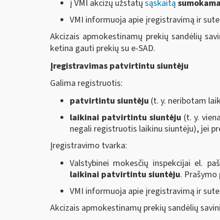
į VMI akcizų užstatų
sąskaitą
sumokamas
VMI informuoja apie įregistravimą ir sut
Akcizais apmokestinamų prekių sandėlių savini
ketina gauti prekių su e-SAD.
Įregistravimas patvirtintu siuntėju
Galima registruotis:
patvirtintu siuntėju
(t. y. neribotam lai
laikinai patvirtintu siuntėju
(t. y. vie
negali registruotis laikinu siuntėju), jei 
Įregistravimo tvarka:
Valstybinei mokesčių inspekcijai el. p
laikinai patvirtintu siuntėju
. Prašymo 
VMI informuoja apie įregistravimą ir sut
Akcizais apmokestinamų prekių sandėlių savininka