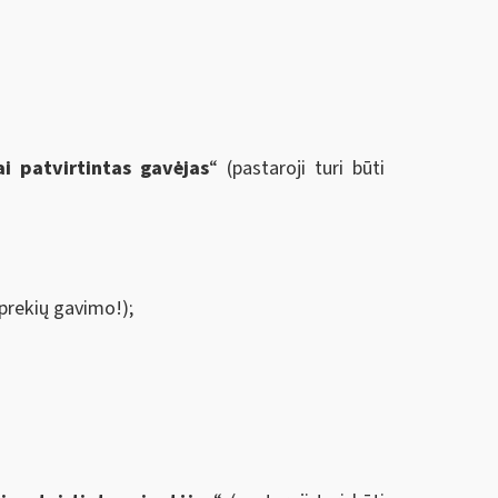
ai patvirtintas gavėjas
“ (pastaroji turi būti
 prekių gavimo!);