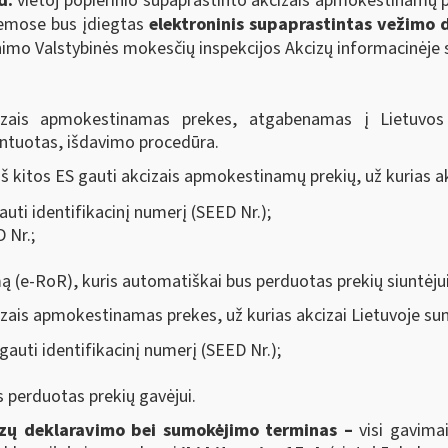
d.
vietoj popierinio supaprastinto akcizais apmokestinamų
temose bus įdiegtas
elektroninis supaprastintas vežimo
mo Valstybinės mokesčių inspekcijos Akcizų informacinėje s
zais apmokestinamas prekes, atgabenamas į Lietuvos 
ntuotas, išdavimo procedūra.
 kitos ES gauti akcizais apmokestinamų prekių, už kurias akc
gauti identifikacinį numerį (SEED Nr.);
 Nr.;
ą (e-RoR), kuris automatiškai bus perduotas prekių siuntėjui
izais apmokestinamas prekes, už kurias akcizai Lietuvoje su
 gauti identifikacinį numerį (SEED Nr.);
s perduotas prekių gavėjui.
izų deklaravimo bei sumokėjimo terminas –
visi gavima