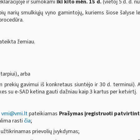
eklaracijoje ir sumokami
iki kito mėn. 15 d.
(vietoj 5 d. d. 
bių narių smulkiųjų vyno gamintojų, kuriems šiose šalyse l
 procedūra.
ateikta žemiau.
tarpiui), arba
m prekių gavimui iš konkretaus siuntėjo ir 30 d. terminui). A
ekes su e-SAD ketina gauti dažniau kaip 3 kartus per ketvirtį.
u
vmi@vmi.lt
pateikiamas
Prašymas įregistruoti patvirtin
lima rasti
čia
;
i užtikrinamas prievolių įvykdymas;