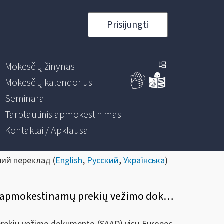
Prisijungti
Mokesčių žinynas
Mokesčių kalendorius
Seminarai
Tarptautinis apmokestinimas
Kontaktai / Apklausa
ний переклад (
English
,
Русский
,
Українська
)
Dėl nuo 2023 m. vasario 13 d. pradedamo naudoti elektroninio supaprastinto akcizais apmokestinamų prekių vežimo dokumento (e-SAD)