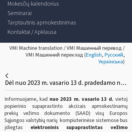
Mokesčių kalendorius
Seminarai
Tarptautinis apmokestinimas
Kontaktai / Apklausa
VMI Machine translation / VMI Машинный перевод /
VMI Машинний переклад (
English
,
Русский
,
Українська
)
Dėl nuo 2023 m. vasario 13 d. pradedamo naudoti elektroninio supaprastinto akcizais apmokestinamų prekių vežimo dokumento (e-SAD)
Informuojame, kad
nuo 2023 m. vasario 13 d.
vietoj
popierinio supaprastinto akcizais apmokestinamų
prekių vežimo dokumento (SAAD) visų Europos
Sąjungos valstybių narių kompiuterinėse sistemose bus
įdiegtas
elektroninis supaprastintas vežimo