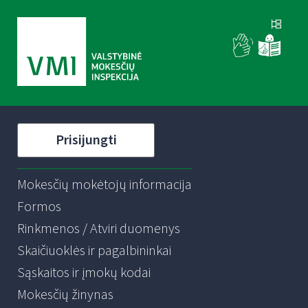
Prisijungti
Mokesčių mokėtojų informacija
Formos
Rinkmenos / Atviri duomenys
Skaičiuoklės ir pagalbininkai
Sąskaitos ir įmokų kodai
Mokesčių žinynas