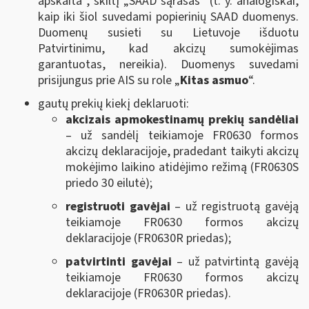
apskaita“, skiltį „SAAD sąrašas“ (t. y. analogiškai,
kaip iki šiol suvedami popierinių SAAD duomenys.
Duomenų susieti su Lietuvoje išduotu
Patvirtinimu, kad akcizų sumokėjimas
garantuotas, nereikia). Duomenys suvedami
prisijungus prie AIS su role „
Kitas asmuo
“.
gautų prekių kiekį deklaruoti:
akcizais apmokestinamų prekių sandėliai
– už sandėlį teikiamoje FR0630 formos
akcizų deklaracijoje, pradedant taikyti akcizų
mokėjimo laikino atidėjimo režimą (FR0630S
priedo 30 eilutė);
registruoti gavėjai
– už registruotą gavėją
teikiamoje FR0630 formos akcizų
deklaracijoje (FR0630R priedas);
patvirtinti gavėjai
– už patvirtintą gavėją
teikiamoje FR0630 formos akcizų
deklaracijoje (FR0630R priedas).