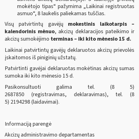
mokėtojo tipas“ pažymima „Laikinai registruotas
asmuo“, 8 laukelis paliekamas tuščias.
Visų patvirtintų gavėjų
mokestinis laikotarpis –
kalendorinis mėnuo
, akcizų deklaracijos pateikimo ir
akcizų sumokėjimo
terminas – iki kito mėnesio 15 d.
Laikinai patvirtintų gavėjų deklaruotos akcizų prievolės
įskaitomos iš piniginių užstatų.
Patvirtinti gavėjai deklaruotas mokėtinas akcizų sumas
sumoka iki kito mėnesio 15 d.
Pasikonsultuoti galima tel. (8 5)
2687850 (registravimas, deklaravimas), tel. (8
5) 2194298 (laidavimai).
Informaciją parengė
Akcizų administravimo departamentas