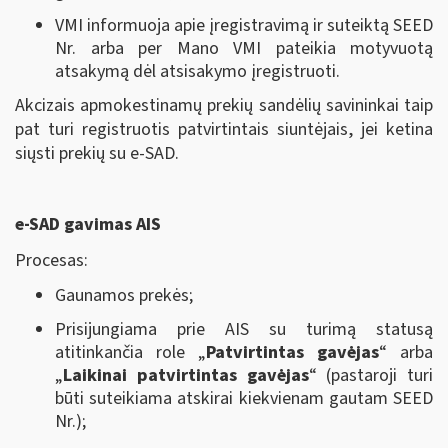
VMI informuoja apie įregistravimą ir suteiktą SEED
Nr. arba per Mano VMI pateikia motyvuotą
atsakymą dėl atsisakymo įregistruoti.
Akcizais apmokestinamų prekių sandėlių savininkai taip
pat turi registruotis patvirtintais siuntėjais, jei ketina
siųsti prekių su e-SAD.
e-SAD gavimas AIS
Procesas:
Gaunamos prekės;
Prisijungiama prie AIS su turimą statusą
atitinkančia role „
Patvirtintas gavėjas
“ arba
„
Laikinai patvirtintas gavėjas
“ (pastaroji turi
būti suteikiama atskirai kiekvienam gautam SEED
Nr.);