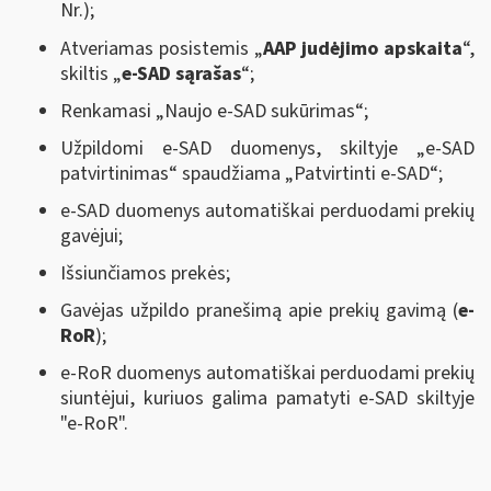
Nr.);
Atveriamas posistemis „
AAP judėjimo apskaita
“,
skiltis „
e-SAD sąrašas
“;
Renkamasi „Naujo e-SAD sukūrimas“;
Užpildomi e-SAD duomenys, skiltyje „e-SAD
patvirtinimas“ spaudžiama „Patvirtinti e-SAD“;
e-SAD duomenys automatiškai perduodami prekių
gavėjui;
Išsiunčiamos prekės;
Gavėjas užpildo pranešimą apie prekių gavimą (
e-
RoR
);
e-RoR duomenys automatiškai perduodami prekių
siuntėjui, kuriuos galima pamatyti e-SAD skiltyje
"e-RoR".