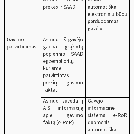
prekes ir SAAD
automatiškai
elektroniniu būdu
perduodamas
gavėjui
Gavimo
Asmuo iš gavėjo
-
patvirtinimas
gauna grąžintą
popierinio SAAD
egzempliorių,
kuriame
patvirtintas
prekių gavimo
faktas
Asmuo suveda į
Gavėjo
AIS informaciją
informacinė
apie gavimo
sistema e-RoR
faktą (e-RoR)
duomenis
automatiškai