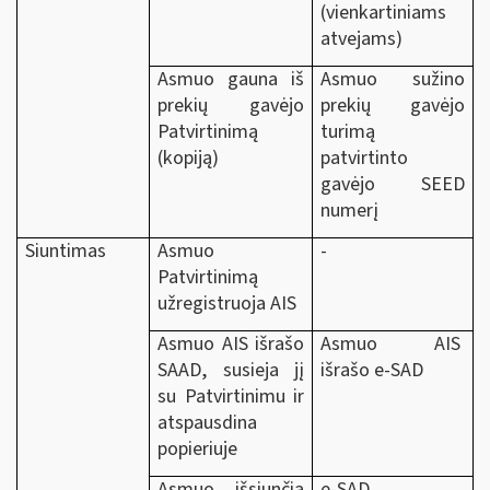
(vienkartiniams
atvejams)
Asmuo gauna iš
Asmuo sužino
prekių gavėjo
prekių gavėjo
Patvirtinimą
turimą
(kopiją)
patvirtinto
gavėjo SEED
numerį
Siuntimas
Asmuo
-
Patvirtinimą
užregistruoja AIS
Asmuo AIS išrašo
Asmuo AIS
SAAD, susieja jį
išrašo e-SAD
su Patvirtinimu ir
atspausdina
popieriuje
Asmuo išsiunčia
e-SAD