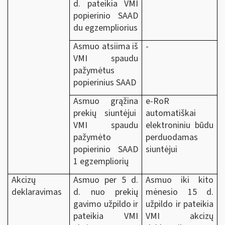
d. pateikia VMI
popierinio SAAD
du egzempliorius
Asmuo atsiima iš
-
VMI spaudu
pažymėtus
popierinius SAAD
Asmuo grąžina
e-RoR
prekių siuntėjui
automatiškai
VMI spaudu
elektroniniu būdu
pažymėto
perduodamas
popierinio SAAD
siuntėjui
1 egzempliorių
Akcizų
Asmuo per 5 d.
Asmuo iki kito
deklaravimas
d. nuo prekių
mėnesio 15 d.
gavimo užpildo ir
užpildo ir pateikia
pateikia VMI
VMI akcizų