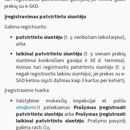
prekių su e-SAD.
Įregistravimas patvirtintu siuntėju
Galima registruotis:
patvirtintu siuntėju
(t. y. neribotam laikotarpiui),
arba
laikinai patvirtintu siuntėju
(t. y. vienam prekių
siuntimui konkrečiam gavėjui ir 30 d. terminui).
Asmuo turi registruotis patvirtintu siuntėju (t. y.
negali registruotis laikinu siuntėju), jei prekes su e-
SAD ketina siųsti dažniau kaip 3 kartus per ketvirtį.
Įregistravimo tvarka:
Valstybinei mokesčių inspekcijai el. paštu
vmi@vmi.lt
pateikiamas
Prašymas įregistruoti
patvirtintu siuntėju
arba
Prašymas įregistruoti
laikinai patvirtintu siuntėju
. Prašymo pavyzdį
galima rasti
čia
;