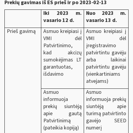
Prekių gavimas iš ES prieš ir po 2023-02-13
Iki 2023 m.
Nuo 2023 m.
vasario 12 d.
vasario 13 d.
Prieš gavimą
Asmuo kreipiasi į
Asmuo kreipiasi į
VMI dėl
VMI dėl
Patvirtinimo,
įregistravimo
kad akcizų
patvirtintu gavėju
sumokėjimas LT
arba laikinai
garantuotas,
patvirtintu gavėju
išdavimo
(vienkartiniams
atvejams)
Asmuo
Asmuo
informuoja
informuoja prekių
prekių siuntėją
siuntėją apie
apie gautą
turimą patvirtinto
Patvirtinimą
gavėjo SEED
(pateikia kopiją)
numerį