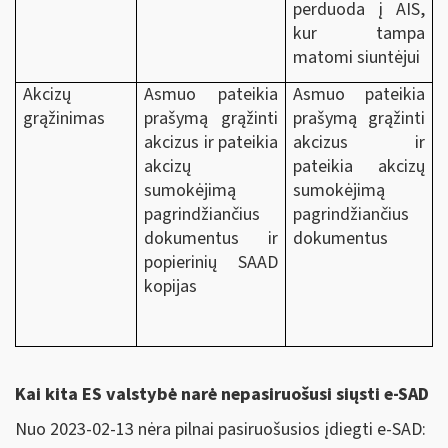
perduoda į AIS,
kur tampa
matomi siuntėjui
Akcizų
Asmuo pateikia
Asmuo pateikia
grąžinimas
prašymą grąžinti
prašymą grąžinti
akcizus ir pateikia
akcizus ir
akcizų
pateikia akcizų
sumokėjimą
sumokėjimą
pagrindžiančius
pagrindžiančius
dokumentus ir
dokumentus
popierinių SAAD
kopijas
Kai kita ES valstybė narė nepasiruošusi siųsti e-SAD
Nuo 2023-02-13 nėra pilnai pasiruošusios įdiegti e-SAD: