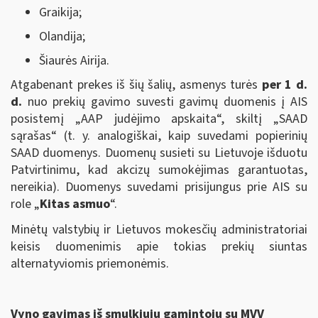
Graikija;
Olandija;
Šiaurės Airija.
Atgabenant prekes iš šių šalių, asmenys turės
per 1 d.
d.
nuo prekių gavimo suvesti gavimų duomenis į AIS
posistemį „AAP judėjimo apskaita“, skiltį „SAAD
sąrašas“ (t. y. analogiškai, kaip suvedami popierinių
SAAD duomenys. Duomenų susieti su Lietuvoje išduotu
Patvirtinimu, kad akcizų sumokėjimas garantuotas,
nereikia). Duomenys suvedami prisijungus prie AIS su
role „
Kitas asmuo
“.
Minėtų valstybių ir Lietuvos mokesčių administratoriai
keisis duomenimis apie tokias prekių siuntas
alternatyviomis priemonėmis.
Vyno gavimas iš smulkiųjų gamintojų su MVV