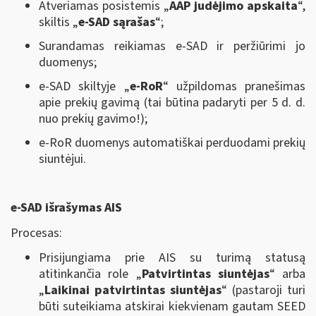
Atveriamas posistemis „
AAP judėjimo apskaita
“,
skiltis „
e-SAD sąrašas
“;
Surandamas reikiamas e-SAD ir peržiūrimi jo
duomenys;
e-SAD skiltyje „
e-RoR
“ užpildomas pranešimas
apie prekių gavimą (tai būtina padaryti per 5 d. d.
nuo prekių gavimo!);
e-RoR duomenys automatiškai perduodami prekių
siuntėjui.
e-SAD išrašymas AIS
Procesas:
Prisijungiama prie AIS su turimą statusą
atitinkančia role „
Patvirtintas siuntėjas
“ arba
„
Laikinai patvirtintas siuntėjas
“ (pastaroji turi
būti suteikiama atskirai kiekvienam gautam SEED