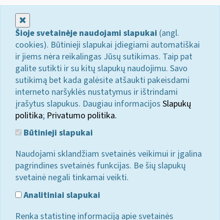
Uždaryti
Šioje svetainėje naudojami slapukai
(angl.
cookies). Būtinieji slapukai įdiegiami automatiškai
ir jiems nėra reikalingas Jūsų sutikimas. Taip pat
galite sutikti ir su kitų slapukų naudojimu. Savo
sutikimą bet kada galėsite atšaukti pakeisdami
interneto naršyklės nustatymus ir ištrindami
įrašytus slapukus. Daugiau informacijos
Slapukų
politika
;
Privatumo politika.
Būtinieji slapukai
Naudojami sklandžiam svetainės veikimui ir įgalina
pagrindines svetainės funkcijas. Be šių slapukų
svetainė negali tinkamai veikti.
Analitiniai slapukai
Renka statistinę informaciją apie svetainės