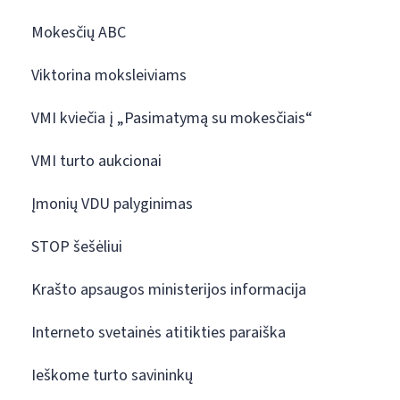
Mokesčių ABC
Viktorina moksleiviams
VMI kviečia į „Pasimatymą su mokesčiais“
VMI turto aukcionai
Įmonių VDU palyginimas
STOP šešėliui
Krašto apsaugos ministerijos informacija
Interneto svetainės atitikties paraiška
Ieškome turto savininkų