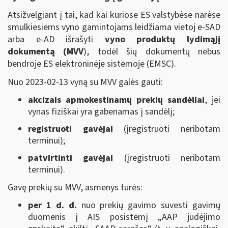
Atsižvelgiant į tai, kad kai kuriose ES valstybėse narėse
smulkiesiems vyno gamintojams leidžiama vietoj e-SAD
arba e-AD išrašyti
vyno produktų lydimąjį
dokumentą (MVV
), todėl šių dokumentų nebus
bendroje ES elektroninėje sistemoje (EMSC).
Nuo 2023-02-13 vyną su MVV galės gauti:
akcizais apmokestinamų prekių sandėliai
, jei
vynas fiziškai yra gabenamas į sandėlį;
registruoti gavėjai
(įregistruoti neribotam
terminui);
patvirtinti gavėjai
(įregistruoti neribotam
terminui).
Gavę prekių su MVV, asmenys turės:
per 1 d. d.
nuo prekių gavimo suvesti gavimų
duomenis į AIS posistemį „AAP judėjimo