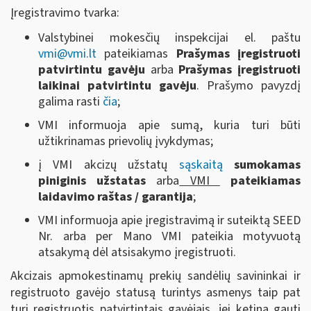
Įregistravimo tvarka:
Valstybinei mokesčių inspekcijai el. paštu
vmi@vmi.lt
pateikiamas
Prašymas įregistruoti
patvirtintu gavėju
arba
Prašymas įregistruoti
laikinai patvirtintu gavėju
. Prašymo pavyzdį
galima rasti
čia
;
VMI informuoja apie sumą, kuria turi būti
užtikrinamas prievolių įvykdymas;
į VMI akcizų užstatų
sąskaitą
sumokamas
piniginis užstatas
arba
VMI
pateikiamas
laidavimo raštas / garantija
;
VMI informuoja apie įregistravimą ir suteiktą SEED
Nr. arba per Mano VMI pateikia motyvuotą
atsakymą dėl atsisakymo įregistruoti.
Akcizais apmokestinamų prekių sandėlių savininkai ir
registruoto gavėjo statusą turintys asmenys taip pat
turi registruotis patvirtintais gavėjais, jei ketina gauti