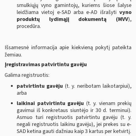
smulkiųjų vyno gamintojų, kuriems šiose šalyse
leidžiama vietoj e-SAD arba e-AD išrašyti
vyno
produktų
lydimąjį dokumentą (MVV
),
procedūra.
Išsamesnė informacija apie kiekvieną pokytį pateikta
žemiau.
Įregistravimas patvirtintu gavėju
Galima registruotis:
patvirtintu gavėju
(t. y. neribotam laikotarpiui),
arba
laikinai patvirtintu gavėju
(t. y. vienam prekių
gavimui iš konkretaus siuntėjo ir 30 d. terminui).
Asmuo turi registruotis patvirtintu gavėju (t. y.
negali registruotis laikinu gavėju), jei prekes su e-
SAD ketina gauti dažniau kaip 3 kartus per ketvirtį.