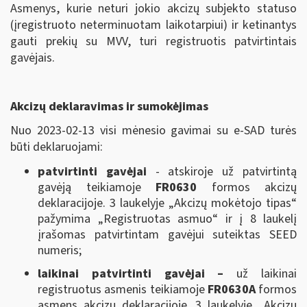
Asmenys, kurie neturi jokio akcizų subjekto statuso
(įregistruoto neterminuotam laikotarpiui) ir ketinantys
gauti prekių su MVV, turi registruotis patvirtintais
gavėjais.
Akcizų deklaravimas ir sumokėjimas
Nuo 2023-02-13 visi mėnesio gavimai su e-SAD turės
būti deklaruojami:
patvirtinti gavėjai
- atskiroje už patvirtintą
gavėją teikiamoje
FR0630
formos akcizų
deklaracijoje. 3 laukelyje „Akcizų mokėtojo tipas“
pažymima „Registruotas asmuo“ ir į 8 laukelį
įrašomas patvirtintam gavėjui suteiktas SEED
numeris;
laikinai patvirtinti gavėjai –
už laikinai
registruotus asmenis teikiamoje
FR0630A
formos
asmens akcizų deklaracijoje. 3 laukelyje „Akcizų