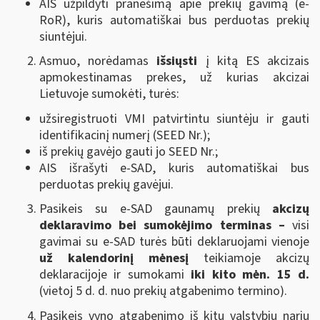
AIS užpildyti pranešimą apie prekių gavimą (e-
RoR), kuris automatiškai bus perduotas prekių
siuntėjui.
Asmuo, norėdamas
išsiųsti
į kitą ES akcizais
apmokestinamas prekes, už kurias akcizai
Lietuvoje sumokėti, turės:
užsiregistruoti VMI patvirtintu siuntėju ir gauti
identifikacinį numerį (SEED Nr.);
iš prekių gavėjo gauti jo SEED Nr.;
AIS išrašyti e-SAD, kuris automatiškai bus
perduotas prekių gavėjui.
Pasikeis su e-SAD gaunamų prekių
akcizų
deklaravimo bei sumokėjimo terminas –
visi
gavimai su e-SAD turės būti deklaruojami vienoje
už kalendorinį mėnesį
teikiamoje akcizų
deklaracijoje ir sumokami
iki kito mėn. 15 d.
(vietoj 5 d. d. nuo prekių atgabenimo termino).
Pasikeis vyno atgabenimo iš kitų valstybių narių