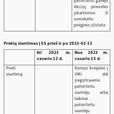
patvirtinto gavėjo
Akcizų prievolės
įskaitomos iš
sumokėto
piniginio užstato
Prekių siuntimas į ES prieš ir po 2023-02-13
Iki 2023 m.
Nuo 2023 m.
vasario 12 d.
vasario 13 d.
Prieš
-
Asmuo kreipiasi į
siuntimą
VMI dėl
įregistravimo
patvirtintu
siuntėju arba
laikinai
patvirtintu
siuntėju