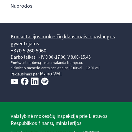
Nuorodos
Konsultacijos mokesčių klausimais ir paslaugos
gyventojams:
+370 5 260 5060
Darbo laikas: I-IV 8.00-17.00, V 8.00-15.45.
Prieššventinę dieną - viena valanda trumpiau.
Kiekvieno mėnesio antrą penktadienį 8.00 val. - 12.00 val.
Mano VMI
Paklausimas per
Valstybinė mokesčių inspekcija prie Lietuvos
Respublikos finansų ministerijos