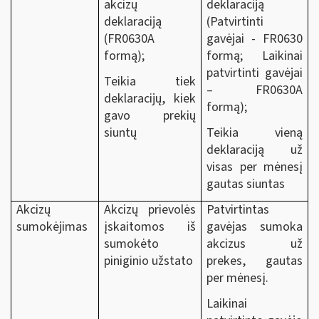
akcizų
deklaraciją
deklaraciją
(Patvirtinti
(FR0630A
gavėjai - FR0630
formą);
formą; Laikinai
patvirtinti gavėjai
Teikia tiek
– FR0630A
deklaracijų, kiek
formą);
gavo prekių
siuntų
Teikia vieną
deklaraciją už
visas per mėnesį
gautas siuntas
Akcizų
Akcizų prievolės
Patvirtintas
sumokėjimas
įskaitomos iš
gavėjas sumoka
sumokėto
akcizus už
piniginio užstato
prekes, gautas
per mėnesį.
Laikinai