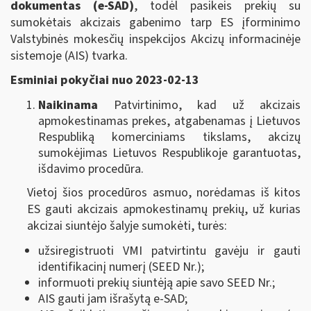
dokumentas (e-SAD)
, todėl pasikeis prekių su
sumokėtais akcizais gabenimo tarp ES įforminimo
Valstybinės mokesčių inspekcijos Akcizų informacinėje
sistemoje (AIS) tvarka.
Esminiai pokyčiai nuo 2023-02-13
Naikinama
Patvirtinimo, kad už akcizais
apmokestinamas prekes, atgabenamas į Lietuvos
Respubliką komerciniams tikslams, akcizų
sumokėjimas Lietuvos Respublikoje garantuotas,
išdavimo procedūra.
Vietoj šios procedūros asmuo, norėdamas iš kitos
ES gauti akcizais apmokestinamų prekių, už kurias
akcizai siuntėjo šalyje sumokėti, turės:
užsiregistruoti VMI patvirtintu gavėju ir gauti
identifikacinį numerį (SEED Nr.);
informuoti prekių siuntėją apie savo SEED Nr.;
AIS gauti jam išrašytą e-SAD;