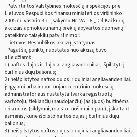
Patvirtintos Valstybinės mokesčių inspekcijos prie
Lietuvos Respublikos finansų ministerijos viršininko
2005 m. vasario 3 d. įsakymu Nr. VA-16 „Dėl Kai kurių
akcizais apmokestinamų prekių apyvartos duomenų
pateikimo taisyklių patvirtinimo“.
Lietuvos Respublikos akcizų įstatymas.
Pagal šių punktų nuostatas nuo akcizų buvo
atleidžiami:
1) naftos dujos ir dujiniai angliavandeniliai, išpilstyti į
buitinius dujų balionus;
2) neišpilstytos naftos dujos ir dujiniai angliavandeniliai,
įsigyjami arba importuojami centrinio mokesčių
administratoriaus nustatyta tvarka registruotų
vartotojų, tiekiančių (naudojančių) jas (juos) buitinėms
reikmėms (šildymui, maisto ruošimui ir pan.), įskaitant
asmenis, kurie išpilsto naftos dujas į buitinius dujų
balionus;
3) neišpilstytos naftos dujos ir dujiniai angliavandeniliai,