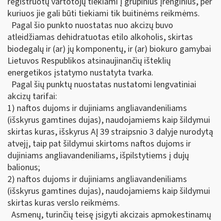
registruotų vartotojų tiekiami į grupinius įrenginius, per
kuriuos jie gali būti tiekiami tik buitinėms reikmėms.
Pagal šio punkto nuostatas nuo akcizų buvo
atleidžiamas dehidratuotas etilo alkoholis, skirtas
biodegalų ir (ar) jų komponentų, ir (ar) biokuro gamybai
Lietuvos Respublikos atsinaujinančių išteklių
energetikos įstatymo nustatyta tvarka.
Pagal šių punktų nuostatas nustatomi lengvatiniai
akcizų tarifai:
1) naftos dujoms ir dujiniams angliavandeniliams
(išskyrus gamtines dujas), naudojamiems kaip šildymui
skirtas kuras, išskyrus AĮ 39 straipsnio 3 dalyje nurodytą
atvejį, taip pat šildymui skirtoms naftos dujoms ir
dujiniams angliavandeniliams, išpilstytiems į dujų
balionus;
2) naftos dujoms ir dujiniams angliavandeniliams
(išskyrus gamtines dujas), naudojamiems kaip šildymui
skirtas kuras verslo reikmėms.
Asmenų, turinčių teisę įsigyti akcizais apmokestinamų