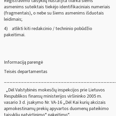
Registravimo taisyklių nustatyta tvarka šiems
asmenims suteiktais tiekėjo identifikaciniais numeriais
(fragmentais), o nebe su šiems asmenims išduotais
leidimais;
4) atlikti kiti redakcinio / techninio pobūdžio
pakeitimai.
Informaciją parengė
Teisės departamentas
_______________________________________
„Dėl Valstybinės mokesčių inspekcijos prie Lietuvos
Respublikos finansų ministerijos viršininko 2005 m.
vasario 3 d. įsakymo Nr. VA-16 „Dėl Kai kurių akcizais
apmokestinamų prekių apyvartos duomenų pateikimo
taisyklių patvirtinimo“ pakeitimo“.