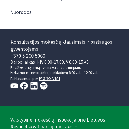
Nuorodos
Konsultacijos mokesčių klausimais ir paslaugos
gyventojams:
+370 5 260 5060
Darbo laikas: I-IV 8.00-17.00, V 8.00-15.45.
Prieššventinę dieną - viena valanda trumpiau.
Kiekvieno mėnesio antrą penktadienį 8.00 val. - 12.00 val.
Mano VMI
Paklausimas per
Valstybinė mokesčių inspekcija prie Lietuvos
Respublikos finansų ministerijos