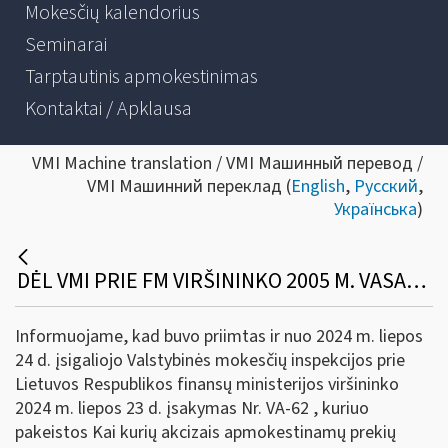
Mokesčių kalendorius
Seminarai
Tarptautinis apmokestinimas
Kontaktai / Apklausa
VMI Machine translation / VMI Машинный перевод /
VMI Машинний переклад (
English
,
Русский
,
Українська
)
DĖL VMI PRIE FM VIRŠININKO 2005 M. VASARIO 3 D. ĮSAKYMO NR. VA-16 PAKEITIMO
Informuojame, kad buvo priimtas ir nuo 2024 m. liepos
24 d. įsigaliojo Valstybinės mokesčių inspekcijos prie
Lietuvos Respublikos finansų ministerijos viršininko
2024 m. liepos 23 d. įsakymas Nr. VA-62 , kuriuo
pakeistos Kai kurių akcizais apmokestinamų prekių