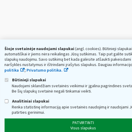
Šioje svetainėje naudojami slapukai
(angl. cookies). Būtinieji slapuka
automatiškai ir jiems nėra reikalingas Jūsų sutikimas. Taip pat galite sutikt
slapukų naudojimu. Savo sutikimą bet kada galėsite atšaukti pakeisdami
naršyklės nustatymus ir ištrindami įrašytus slapukus. Daugiau informacij
politika
;
Privatumo politika.
Būtinieji slapukai
Naudojami sklandžiam svetainės veikimui ir įgalina pagrindines sveta
Be šių slapukų svetainė negali tinkamai veikti.
Analitiniai slapukai
Renka statistinę informaciją apie svetainės naudojimą ir naudojami
patirties gerinimui.
PATVIRTINTI
Visus slapukus