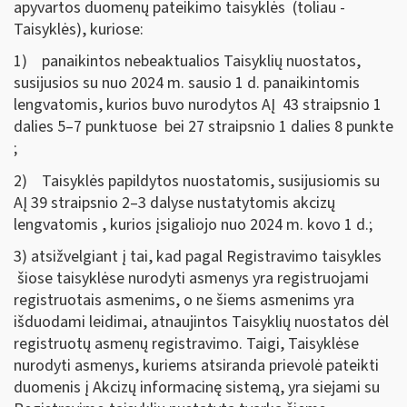
apyvartos duomenų pateikimo taisyklės (toliau -
Taisyklės), kuriose:
1) panaikintos nebeaktualios Taisyklių nuostatos,
susijusios su nuo 2024 m. sausio 1 d. panaikintomis
lengvatomis, kurios buvo nurodytos AĮ 43 straipsnio 1
dalies 5–7 punktuose bei 27 straipsnio 1 dalies 8 punkte
;
2) Taisyklės papildytos nuostatomis, susijusiomis su
AĮ 39 straipsnio 2–3 dalyse nustatytomis akcizų
lengvatomis , kurios įsigaliojo nuo 2024 m. kovo 1 d.;
3) atsižvelgiant į tai, kad pagal Registravimo taisykles
šiose taisyklėse nurodyti asmenys yra registruojami
registruotais asmenims, o ne šiems asmenims yra
išduodami leidimai, atnaujintos Taisyklių nuostatos dėl
registruotų asmenų registravimo. Taigi, Taisyklėse
nurodyti asmenys, kuriems atsiranda prievolė pateikti
duomenis į Akcizų informacinę sistemą, yra siejami su