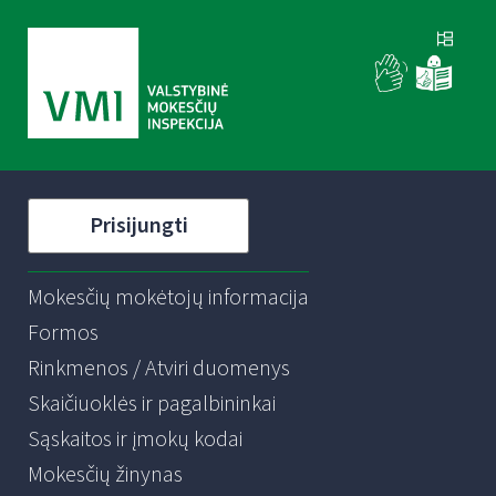
Prisijungti
Mokesčių mokėtojų informacija
Formos
Rinkmenos / Atviri duomenys
Skaičiuoklės ir pagalbininkai
Sąskaitos ir įmokų kodai
Mokesčių žinynas