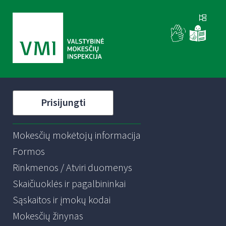
Prisijungti
Mokesčių mokėtojų informacija
Formos
Rinkmenos / Atviri duomenys
Skaičiuoklės ir pagalbininkai
Sąskaitos ir įmokų kodai
Mokesčių žinynas