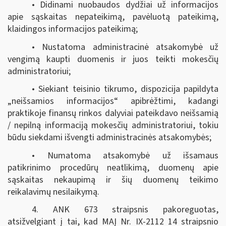
• Didinami nuobaudos dydžiai už informacijos
apie sąskaitas nepateikimą, pavėluotą pateikimą,
klaidingos informacijos pateikimą;
• Nustatoma administracinė atsakomybė už
vengimą kaupti duomenis ir juos teikti mokesčių
administratoriui;
• Siekiant teisinio tikrumo, dispozicija papildyta
„neišsamios informacijos“ apibrėžtimi, kadangi
praktikoje finansų rinkos dalyviai pateikdavo neišsamią
/ nepilną informaciją mokesčių administratoriui, tokiu
būdu siekdami išvengti administracinės atsakomybės;
• Numatoma atsakomybė už išsamaus
patikrinimo procedūrų neatlikimą, duomenų apie
sąskaitas nekaupimą ir šių duomenų teikimo
reikalavimų nesilaikymą.
4. ANK 673 straipsnis pakoreguotas,
atsižvelgiant į tai, kad MAĮ Nr. IX-2112 14 straipsnio