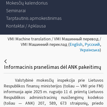
Mokesčių kalendorius
Seminarai
Tarptautinis apmokestinimas
Kontaktai / Apklausa
VMI Machine translation / VMI Машинный перевод /
VMI Машинний переклад (
English
,
Русский
,
Українська
)
Informacinis pranešimas dėl ANK pakeitimų
Valstybinė mokesčių inspekcija prie Lietuvos
Respublikos finansų ministerijos (toliau — VMI prie FM)
informuoja apie 2025 m. rugsėjo 11 d. priimtą Lietuvos
Respublikos administracinių nusižengimų kodekso
(toliau — ANK) 207, 589, 673 straipsnių, priedo