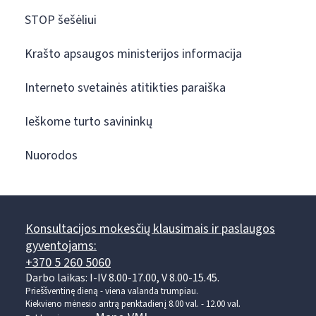
STOP šešėliui
Krašto apsaugos ministerijos informacija
Interneto svetainės atitikties paraiška
Ieškome turto savininkų
Nuorodos
Konsultacijos mokesčių klausimais ir paslaugos
gyventojams:
+370 5 260 5060
Darbo laikas: I-IV 8.00-17.00, V 8.00-15.45.
Prieššventinę dieną - viena valanda trumpiau.
Kiekvieno mėnesio antrą penktadienį 8.00 val. - 12.00 val.