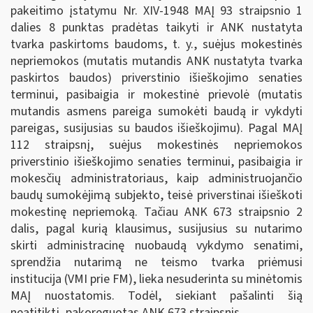
pakeitimo įstatymu Nr. XIV-1948 MAĮ 93 straipsnio 1
dalies 8 punktas pradėtas taikyti ir ANK nustatyta
tvarka paskirtoms baudoms, t. y., suėjus mokestinės
nepriemokos (mutatis mutandis ANK nustatyta tvarka
paskirtos baudos) priverstinio išieškojimo senaties
terminui, pasibaigia ir mokestinė prievolė (mutatis
mutandis asmens pareiga sumokėti baudą ir vykdyti
pareigas, susijusias su baudos išieškojimu). Pagal MAĮ
112 straipsnį, suėjus mokestinės nepriemokos
priverstinio išieškojimo senaties terminui, pasibaigia ir
mokesčių administratoriaus, kaip administruojančio
baudų sumokėjimą subjekto, teisė priverstinai išieškoti
mokestinę nepriemoką. Tačiau ANK 673 straipsnio 2
dalis, pagal kurią klausimus, susijusius su nutarimo
skirti administracinę nuobaudą vykdymo senatimi,
sprendžia nutarimą ne teismo tvarka priėmusi
institucija (VMI prie FM), lieka nesuderinta su minėtomis
MAĮ nuostatomis. Todėl, siekiant pašalinti šią
neatitiktį, pakoreguotas ANK 673 straipsnis.