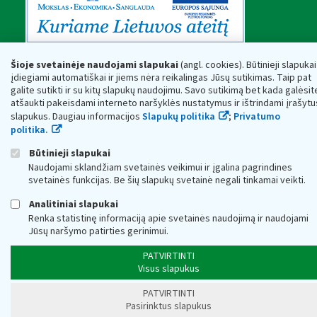
Šioje svetainėje naudojami slapukai
(angl. cookies). Būtinieji slapukai
įdiegiami automatiškai ir jiems nėra reikalingas Jūsų sutikimas. Taip pat
galite sutikti ir su kitų slapukų naudojimu. Savo sutikimą bet kada galėsit
atšaukti pakeisdami interneto naršyklės nustatymus ir ištrindami įrašytu
slapukus. Daugiau informacijos
Slapukų politika
;
Privatumo
politika.
Būtinieji slapukai
Naudojami sklandžiam svetainės veikimui ir įgalina pagrindines
svetainės funkcijas. Be šių slapukų svetainė negali tinkamai veikti.
Analitiniai slapukai
Renka statistinę informaciją apie svetainės naudojimą ir naudojami
Jūsų naršymo patirties gerinimui.
PATVIRTINTI
Visus slapukus
PATVIRTINTI
Pasirinktus slapukus