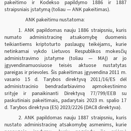
pakeitimo ir Kodekso papildymo 1886 ir 1887
straipsniais įstatymą (toliau — ANK pakeitimas).
ANK pakeitimu nustatoma:
1. ANK papildomas nauju 1886 straipsniu, kuris
numato administracinę atsakomybę duomenis
teikiantiems kriptoturto paslaugų teikėjams, kurie
netinkamai vykdo Lietuvos Respublikos mokesčių
administravimo įstatyme (toliau — MAĮ) ar jo
įgyvendinamuosiuose teisės aktuose nustatytas
pareigas ir prievoles. Šis pakeitimas įgyvendina 2011 m.
vasario 15 d. Tarybos direktyvą 2011/16/ES dėl
administracinio bendradarbiavimo apmokestinimo
srityje ir panaikinanti Direktyvą 77/799/EEB su
paskutiniais pakeitimais, padarytais 2023 m. spalio 17
d. Tarybos direktyva (ES) 2023/2226 (DAC8 direktyva).
2. ANK papildomas nauju 1887 straipsniu, kuris
nustato administracinę atsakomybę asmenims, kurie