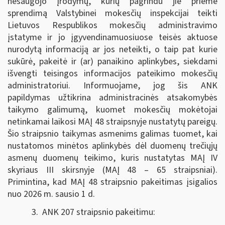
nesaugojo įrodymų, kurių pagrindu jie priėmė
sprendimą Valstybinei mokesčių inspekcijai teikti
Lietuvos Respublikos mokesčių administravimo
įstatyme ir jo įgyvendinamuosiuose teisės aktuose
nurodytą informaciją ar jos neteikti, o taip pat kurie
sukūrė, pakeitė ir (ar) panaikino aplinkybes, siekdami
išvengti teisingos informacijos pateikimo mokesčių
administratoriui. Informuojame, jog šis ANK
papildymas užtikrina administracinės atsakomybės
taikymo galimumą, kuomet mokesčių mokėtojai
netinkamai laikosi MAĮ 48 straipsnyje nustatytų pareigų.
Šio straipsnio taikymas asmenims galimas tuomet, kai
nustatomos minėtos aplinkybės dėl duomenų trečiųjų
asmenų duomenų teikimo, kuris nustatytas MAĮ IV
skyriaus III skirsnyje (MAĮ 48 – 65 straipsniai).
Primintina, kad MAĮ 48 straipsnio pakeitimas įsigalios
nuo 2026 m. sausio 1 d.
3. ANK 207 straipsnio pakeitimu: