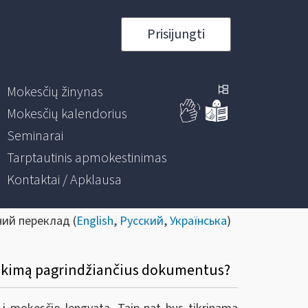
Prisijungti
Mokesčių žinynas
Mokesčių kalendorius
Seminarai
Tarptautinis apmokestinimas
Kontaktai / Apklausa
ний переклад (
English
,
Русский
,
Українська
)
uteikimą pagrindžiančius dokumentus?