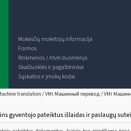
Mokesčių mokėtojų informacija
Formos
Rinkmenos / Atviri duomenys
Skaičiuoklės ir pagalbininkai
Sąskaitos ir įmokų kodai
Machine translation / VMI Машинный перевод / VMI Машин
rins gyventojo pateiktus išlaidas ir paslaugų s