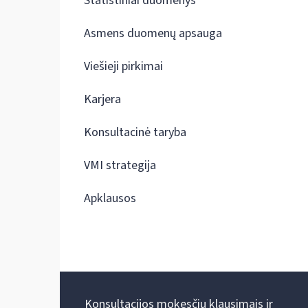
Statistiniai duomenys
Asmens duomenų apsauga
Viešieji pirkimai
Karjera
Konsultacinė taryba
VMI strategija
Apklausos
Konsultacijos mokesčių klausimais ir