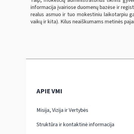
Taip, mokesčių administratorius tikrins gyv
informacija įvairiose duomenų bazėse ir registr
realus asmuo ir tuo mokestiniu laikotarpiu ga
vaikų ir kita). Kilus neaiškumams metinės pa
APIE VMI
Misija, Vizija ir Vertybės
Struktūra ir kontaktinė informacija