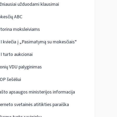
žniausiai užduodami klausimai
kesčių ABC
ktorina moksleiviams
I kviečia į „Pasimatymą su mokesčiais“
I turto aukcionai
onių VDU palyginimas
OP šešėliui
ašto apsaugos ministerijos informacija
terneto svetainės atitikties paraiška