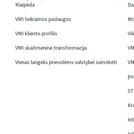
Klaipėda
Da
VMI teikiamos paslaugos
Mo
VMI kliento profilis
Vi
VMI skaitmeninė transformacija
VM
Vienas langelis prievolėms valstybei sumokėti
VM
Įm
ST
Kr
In