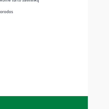
škome turto savininkų
orodos