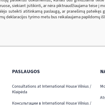
entojų pateiktus dokumentus, kuriais bus grindžiama teisė
uose, siekiant įsitikinti, ar nėra piktnaudžiaujama teise į m
lėjo suteikti atitinkamą paslaugą, ar pranešimą pateikęs g
jamų deklaracijos tyrimo metu bus reikalaujama papildomų iš
PASLAUGOS
N
Consultations at International House Vilnius /
Mo
Klaipėda
At
Консультации в International House Vilnius /