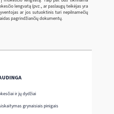
 į mokesčio lengvatą. Taip pat bus tikrinama
okesčio lengvatą (pvz., ar paslaugų teikėjas yra
yventojas ar jos sutuoktinis turi nepilnamečių
laidas pagrindžiančių dokumentų.
AUDINGA
kesčiai ir jų dydžiai
siskaitymas grynaisiais pinigais