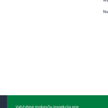
Ie
Nu
Valstybinė mokesčių inspekcija prie