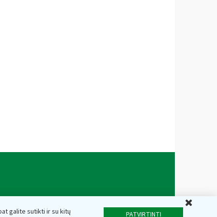
Uždar
t galite sutikti ir su kitų
PATVIRTINTI