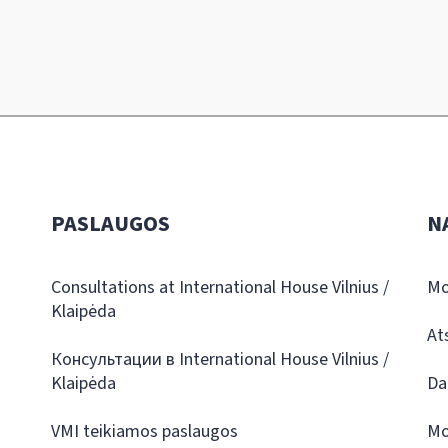
PASLAUGOS
N
Consultations at International House Vilnius /
Mo
Klaipėda
At
Консультации в International House Vilnius /
Klaipėda
Da
VMI teikiamos paslaugos
Mo