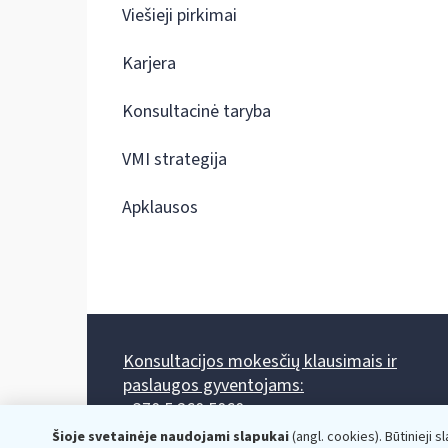
Viešieji pirkimai
Karjera
Konsultacinė taryba
VMI strategija
Apklausos
Konsultacijos mokesčių klausimais ir
paslaugos gyventojams:
+370 5 260 5060
Darbo laikas: I-IV 8.00-17.00, V 8.00-15.45.
Šioje svetainėje naudojami slapukai
(angl. cookies). Būtinieji s