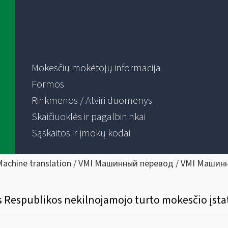
Mokesčių mokėtojų informacija
Formos
Rinkmenos / Atviri duomenys
Skaičiuoklės ir pagalbininkai
Sąskaitos ir įmokų kodai
Machine translation / VMI Машинный перевод / VMI Машин