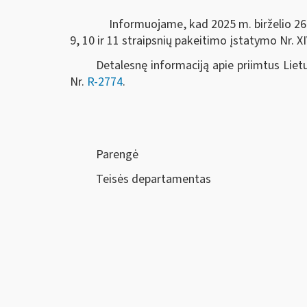
Informuojame, kad 2025 m. birželio 26
9, 10
ir
11
straipsnių pakeitimo įstatymo Nr. X
Detalesnę informaciją apie priimtus Lie
Nr.
R-2774
.
Parengė
Teisės departamentas