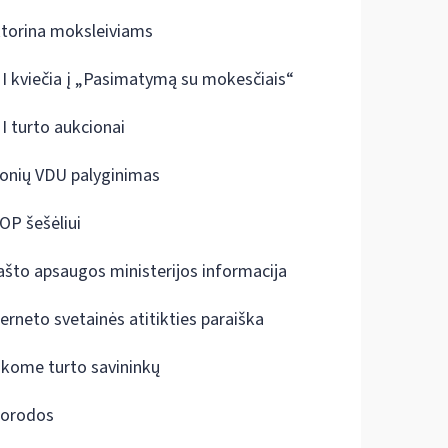
ktorina moksleiviams
I kviečia į „Pasimatymą su mokesčiais“
I turto aukcionai
onių VDU palyginimas
OP šešėliui
ašto apsaugos ministerijos informacija
terneto svetainės atitikties paraiška
škome turto savininkų
orodos