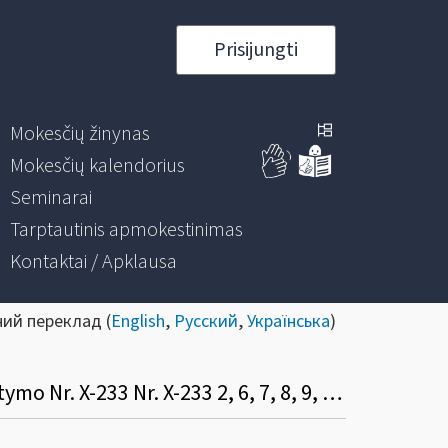
Prisijungti
Mokesčių žinynas
Mokesčių kalendorius
Seminarai
Tarptautinis apmokestinimas
Kontaktai / Apklausa
ний переклад (
English
,
Русский
,
Українська
)
Informacinis pranešimas dėl Lietuvos Respublikos nekilnojamojo turto mokesčio įstatymo Nr. X-233 Nr. X-233 2, 6, 7, 8, 9, 10 ir 11 straipsnių pakeitimo įstatymo Nr. XIV-2577 pakeitimo