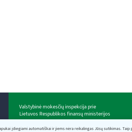
Valstybinė mokesčių inspekcija prie
Lietuvos Respublikos finansų ministerijos
Biudžetinė įstaiga. Juridinio asmens kodas — 188659752,
adresas: Vasario 16-osios g. 14, 01107 Vilnius, Lietuva,
lapukai įdiegiami automatiškai ir jiems nėra reikalingas Jūsų sutikimas. Taip pa