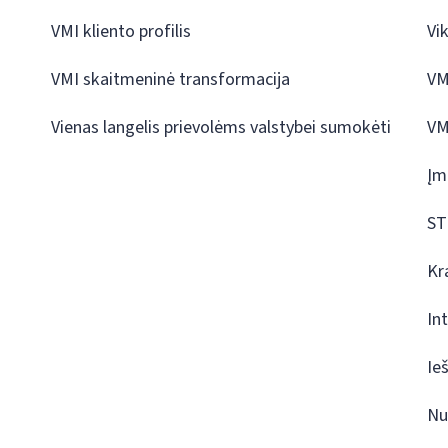
VMI kliento profilis
Vi
VMI skaitmeninė transformacija
VM
Vienas langelis prievolėms valstybei sumokėti
VM
Įm
ST
Kr
In
Ie
Nu