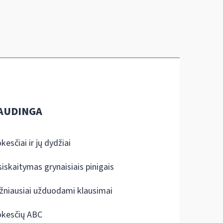
AUDINGA
kesčiai ir jų dydžiai
siskaitymas grynaisiais pinigais
žniausiai užduodami klausimai
kesčių ABC