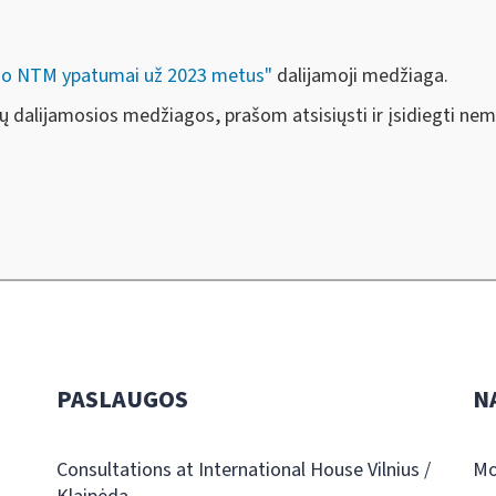
mo NTM ypatumai už 2023 metus"
dalijamoji medžiaga.
rų dalijamosios medžiagos, prašom atsisiųsti ir įsidiegti n
PASLAUGOS
N
Consultations at International House Vilnius /
Mo