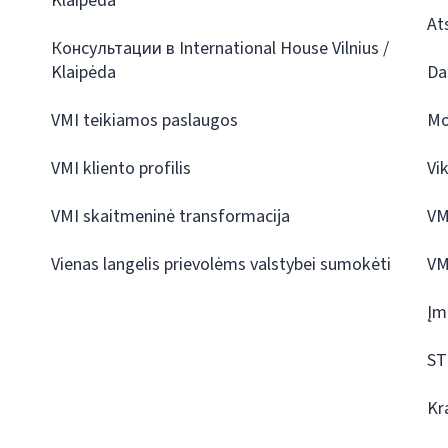
Klaipėda
At
Консультации в International House Vilnius /
Klaipėda
Da
VMI teikiamos paslaugos
Mo
VMI kliento profilis
Vi
VMI skaitmeninė transformacija
VM
Vienas langelis prievolėms valstybei sumokėti
VM
Įm
ST
Kr