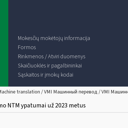
Mokesčių mokėtojų informacija
Formos
Rinkmenos / Atviri duomenys
Skaičiuoklės ir pagalbininkai
Sąskaitos ir įmokų kodai
Machine translation / VMI Машинный перевод / VMI Машин
imo NTM ypatumai už 2023 metus