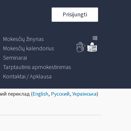
Prisijungti
Mokesčių žinynas
Mokesčių kalendorius
Seminarai
Tarptautinis apmokestinimas
Kontaktai / Apklausa
ний переклад (
English
,
Русский
,
Українська
)