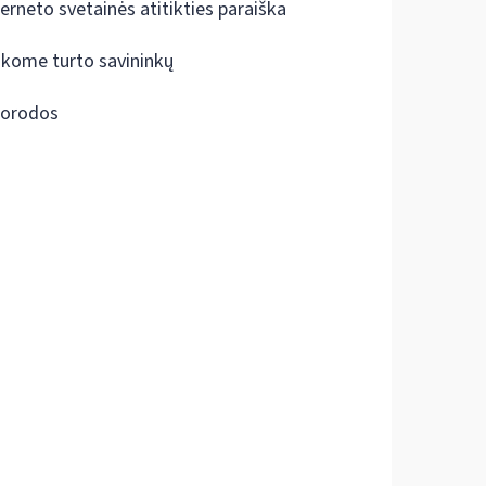
terneto svetainės atitikties paraiška
škome turto savininkų
orodos