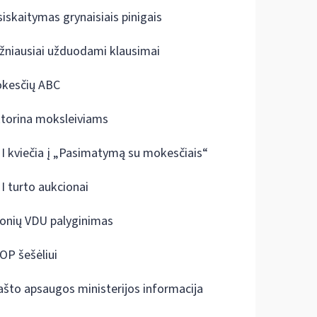
siskaitymas grynaisiais pinigais
žniausiai užduodami klausimai
kesčių ABC
ktorina moksleiviams
I kviečia į „Pasimatymą su mokesčiais“
I turto aukcionai
onių VDU palyginimas
OP šešėliui
ašto apsaugos ministerijos informacija