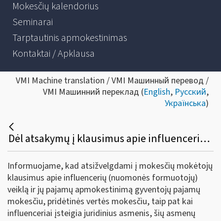
Mokesčių kalendorius
Seminarai
Tarptautinis apmokestinimas
Kontaktai / Apklausa
VMI Machine translation / VMI Машинный перевод /
VMI Машинний переклад (
English
,
Русский
,
Українська
)
Dėl atsakymų į klausimus apie influencerių veiklą ir jų pajamų apmokestinimą
Informuojame, kad atsižvelgdami į mokesčių mokėtojų
klausimus apie influencerių (nuomonės formuotojų)
veiklą ir jų pajamų apmokestinimą gyventojų pajamų
mokesčiu, pridėtinės vertės mokesčiu, taip pat kai
influenceriai įsteigia juridinius asmenis, šių asmenų