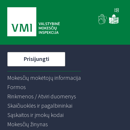
Prisijungti
Mokesčių mokėtojų informacija
Formos
Rinkmenos / Atviri duomenys
Skaičiuoklės ir pagalbininkai
Sąskaitos ir įmokų kodai
Mokesčių žinynas