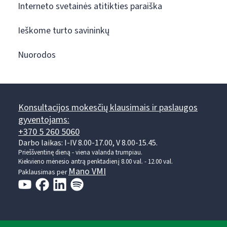
Interneto svetainės atitikties paraiška
Ieškome turto savininkų
Nuorodos
Konsultacijos mokesčių klausimais ir paslaugos
gyventojams:
+370 5 260 5060
Darbo laikas: I-IV 8.00-17.00, V 8.00-15.45.
Prieššventinę dieną - viena valanda trumpiau.
Kiekvieno mėnesio antrą penktadienį 8.00 val. - 12.00 val.
Mano VMI
Paklausimas per