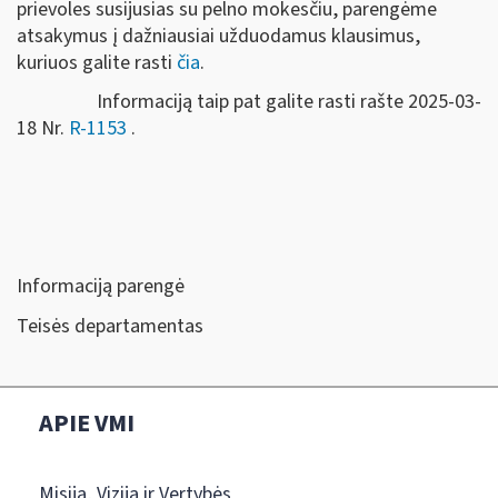
prievoles susijusias su pelno mokesčiu, parengėme
atsakymus į dažniausiai užduodamus klausimus,
kuriuos galite rasti
čia
.
Informaciją taip pat galite rasti rašte 2025-03-
18 Nr.
R-1153
.
Informaciją parengė
Teisės departamentas
APIE VMI
Misija, Vizija ir Vertybės