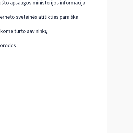
ašto apsaugos ministerijos informacija
terneto svetainės atitikties paraiška
škome turto savininkų
orodos