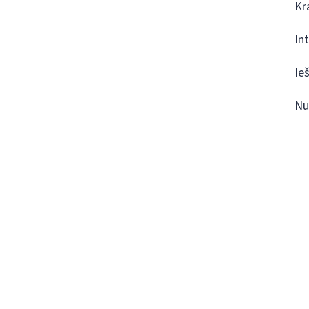
Kr
In
Ie
Nu