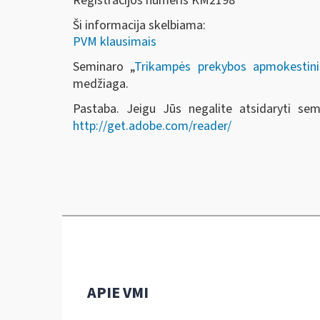
Registracijos numeris KM2198
Ši informacija skelbiama:
PVM klausimais
Seminaro „
Trikampės prekybos apmokestini
medžiaga.
Pastaba. Jeigu Jūs negalite atsidaryti se
http://get.adobe.com/reader/
APIE VMI