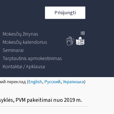
Prisijungti
Mokesčių žinynas
Mokesčių kalendorius
Seminarai
Tarptautinis apmokestinimas
Kontaktai / Apklausa
ний переклад (
English
,
Русский
,
Українська
)
syklės, PVM pakeitimai nuo 2019 m.