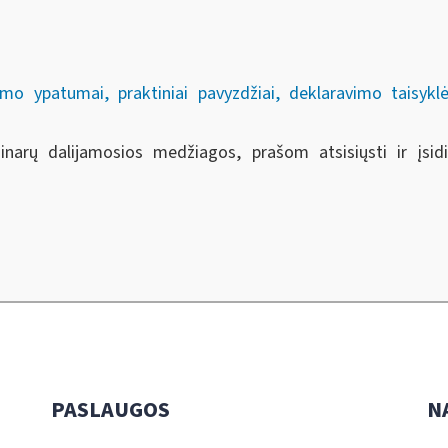
mo ypatumai, praktiniai pavyzdžiai, deklaravimo taisyk
minarų dalijamosios medžiagos, prašom atsisiųsti ir įs
PASLAUGOS
N