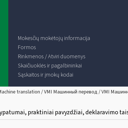
Mokesčių mokėtojų informacija
Formos
Rinkmenos / Atviri duomenys
Skaičiuoklės ir pagalbininkai
Sąskaitos ir įmokų kodai
Machine translation / VMI Машинный перевод / VMI Машин
atumai, praktiniai pavyzdžiai, deklaravimo tai