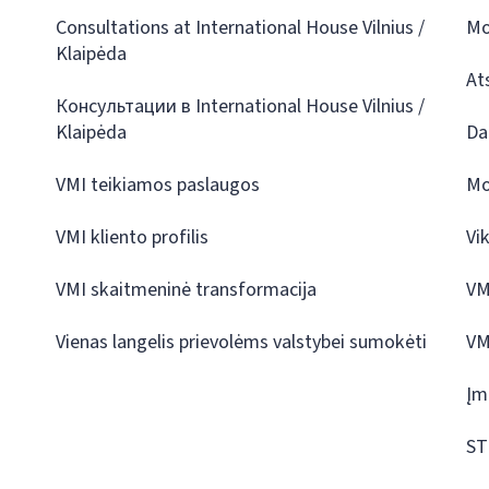
Consultations at International House Vilnius /
Mo
Klaipėda
At
Консультации в International House Vilnius /
Klaipėda
Da
VMI teikiamos paslaugos
Mo
VMI kliento profilis
Vi
VMI skaitmeninė transformacija
VM
Vienas langelis prievolėms valstybei sumokėti
VM
Įm
ST