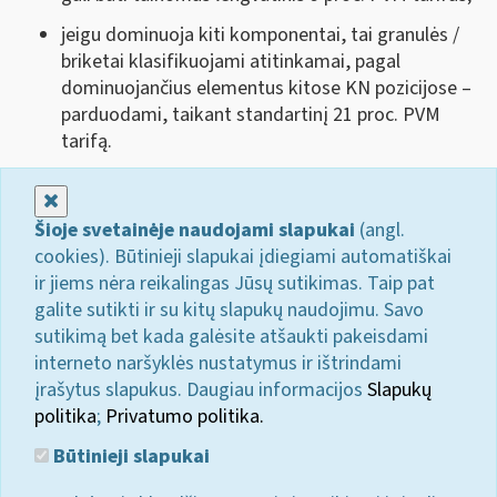
jeigu dominuoja kiti komponentai, tai granulės /
briketai klasifikuojami atitinkamai, pagal
dominuojančius elementus kitose KN pozicijose –
parduodami, taikant standartinį 21 proc. PVM
tarifą.
Uždaryti
Šioje svetainėje naudojami slapukai
(angl.
cookies). Būtinieji slapukai įdiegiami automatiškai
ir jiems nėra reikalingas Jūsų sutikimas. Taip pat
galite sutikti ir su kitų slapukų naudojimu. Savo
sutikimą bet kada galėsite atšaukti pakeisdami
interneto naršyklės nustatymus ir ištrindami
įrašytus slapukus. Daugiau informacijos
Slapukų
politika
;
Privatumo politika.
Būtinieji slapukai