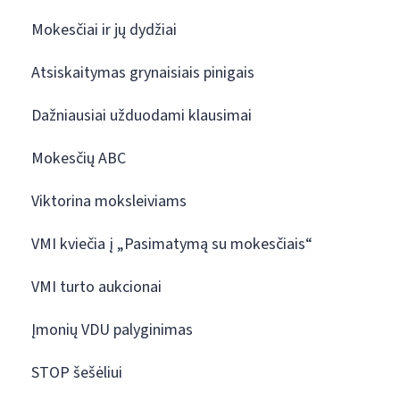
Mokesčiai ir jų dydžiai
Atsiskaitymas grynaisiais pinigais
Dažniausiai užduodami klausimai
Mokesčių ABC
Viktorina moksleiviams
VMI kviečia į „Pasimatymą su mokesčiais“
VMI turto aukcionai
Įmonių VDU palyginimas
STOP šešėliui