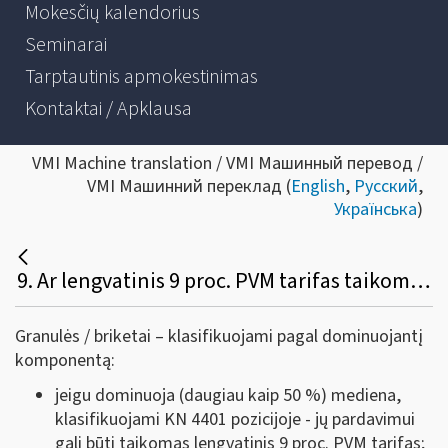
Mokesčių kalendorius
Seminarai
Tarptautinis apmokestinimas
Kontaktai / Apklausa
VMI Machine translation / VMI Машинный перевод /
VMI Машинний переклад (
English
,
Русский
,
Українська
)
9. Ar lengvatinis 9 proc. PVM tarifas taikomas granulėms / briketams, skirtiems kūrenimui, kurių sudėtyje yra medienos, šiaudų, biomasės išspaudų. Jeigu minėtose granulėse / briketuose yra medienos ir biomasės, ar svarbi proporcija?
Granulės / briketai – klasifikuojami pagal dominuojantį
komponentą:
jeigu dominuoja (daugiau kaip 50 %) mediena,
klasifikuojami KN 4401 pozicijoje - jų pardavimui
gali būti taikomas lengvatinis 9 proc. PVM tarifas;