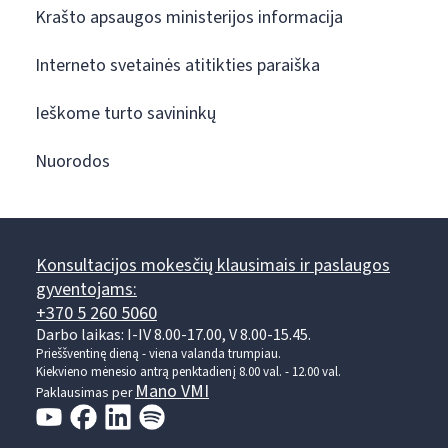
Krašto apsaugos ministerijos informacija
Interneto svetainės atitikties paraiška
Ieškome turto savininkų
Nuorodos
Konsultacijos mokesčių klausimais ir paslaugos
gyventojams:
+370 5 260 5060
Darbo laikas: I-IV 8.00-17.00, V 8.00-15.45.
Prieššventinę dieną - viena valanda trumpiau.
Kiekvieno mėnesio antrą penktadienį 8.00 val. - 12.00 val.
Mano VMI
Paklausimas per