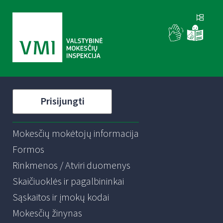
Prisijungti
Mokesčių mokėtojų informacija
Formos
Rinkmenos / Atviri duomenys
Skaičiuoklės ir pagalbininkai
Sąskaitos ir įmokų kodai
Mokesčių žinynas