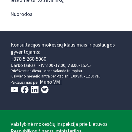
Ieškome turto savininkų
Nuorodos
Konsultacijos mokesčių klausimais ir paslaugos
gyventojams:
+370 5 260 5060
Darbo laikas: I-IV 8.00-17.00, V 8.00-15.45.
Prieššventinę dieną - viena valanda trumpiau.
Kiekvieno mėnesio antrą penktadienį 8.00 val. - 12.00 val.
Mano VMI
Paklausimas per
Valstybinė mokesčių inspekcija prie Lietuvos
Respublikos finansų ministerijos