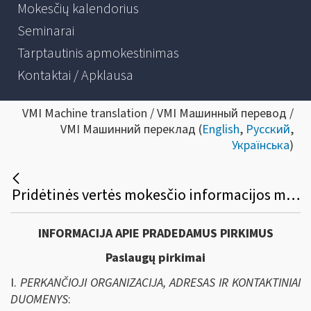
Mokesčių kalendorius
Seminarai
Tarptautinis apmokestinimas
Kontaktai / Apklausa
VMI Machine translation / VMI Машинный перевод /
VMI Машинний переклад (
English
,
Русский
,
Українська
)
Pridėtinės vertės mokesčio informacijos mainams tarp Europos Sąjungos valstybių skirtos informacinės sistemos ITIS_EU plėtros paslaugų viešasis pirkimas
INFORMACIJA APIE PRADEDAMUS PIRKIMUS
Paslaugų pirkimai
I.
PERKANČIOJI ORGANIZACIJA, ADRESAS IR KONTAKTINIAI
DUOMENYS
: