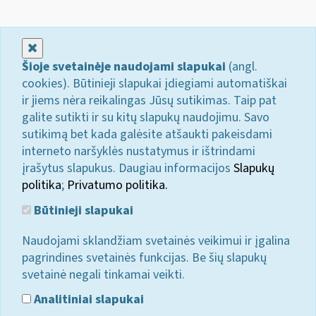
Uždaryti
Šioje svetainėje naudojami slapukai
(angl.
cookies). Būtinieji slapukai įdiegiami automatiškai
ir jiems nėra reikalingas Jūsų sutikimas. Taip pat
galite sutikti ir su kitų slapukų naudojimu. Savo
sutikimą bet kada galėsite atšaukti pakeisdami
interneto naršyklės nustatymus ir ištrindami
įrašytus slapukus. Daugiau informacijos
Slapukų
politika
;
Privatumo politika.
Būtinieji slapukai
Naudojami sklandžiam svetainės veikimui ir įgalina
pagrindines svetainės funkcijas. Be šių slapukų
svetainė negali tinkamai veikti.
Analitiniai slapukai