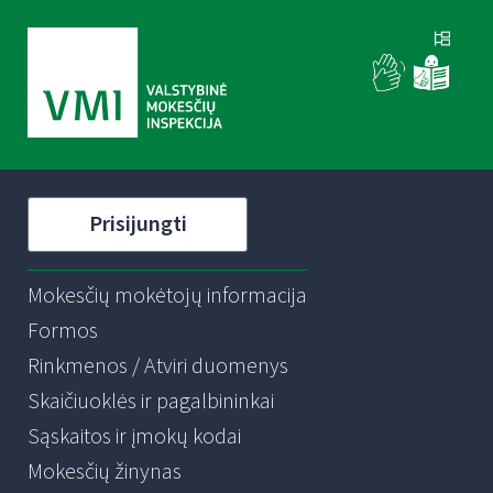
Prisijungti
Mokesčių mokėtojų informacija
Formos
Rinkmenos / Atviri duomenys
Skaičiuoklės ir pagalbininkai
Sąskaitos ir įmokų kodai
Mokesčių žinynas