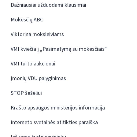
Dažniausiai užduodami klausimai
Mokesčių ABC
Viktorina moksleiviams
VMI kviečia į „Pasimatymą su mokesčiais“
VMI turto aukcionai
Įmonių VDU palyginimas
STOP šešėliui
Krašto apsaugos ministerijos informacija
Interneto svetainės atitikties paraiška