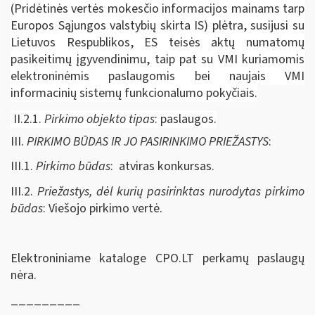
(Pridėtinės vertės mokesčio informacijos mainams tarp
Europos Sąjungos valstybių skirta IS) plėtra, susijusi su
Lietuvos Respublikos, ES teisės aktų numatomų
pasikeitimų įgyvendinimu, taip pat su VMI kuriamomis
elektroninėmis paslaugomis bei naujais VMI
informacinių sistemų funkcionalumo pokyčiais.
II.2.1.
Pirkimo objekto tipas
: paslaugos.
III.
PIRKIMO BŪDAS IR JO PASIRINKIMO PRIEŽASTYS
:
III.1.
Pirkimo būdas
: atviras konkursas.
III.2.
Priežastys, dėl kurių pasirinktas nurodytas pirkimo
būdas
: Viešojo pirkimo vertė.
Elektroniniame kataloge CPO.LT perkamų paslaugų
nėra.
_________