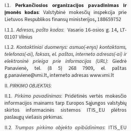
I.1.
Perkančiosios organizacijos pavadinimas ir
įmonės kodas
: Valstybinė mokesčių inspekcija prie
Lietuvos Respublikos finansų ministerijos, 188659752
I.1.1.
Adresas, pašto kodas
: Vasario 16-osios g. 14, LT-
01107 Vilnius
I.1.2.
Kontaktiniai duomenys: asmuo(-enys) kontaktams,
telefonas(-ai), faksas, el. paštas, interneto adresas(-ai) ir
elektroninė prieiga prie informacijos (URL)
: Giedrė
Panavienė, tel. (8 5) 268 7909, el. paštas
g.panaviene@vmi.lt
, interneto adresas www.vmi.lt
II.
PIRKIMO OBJEKTAS
:
II.1.
Pirkimo pavadinimas
: Pridėtinės vertės mokesčio
informacijos mainams tarp Europos Sąjungos valstybių
skirtos informacinės sistemos ITIS_EU plėtros
paslaugų viešasis pirkimas.
II.2.
Trumpas pirkimo objekto apibūdinimas
: ITIS_EU