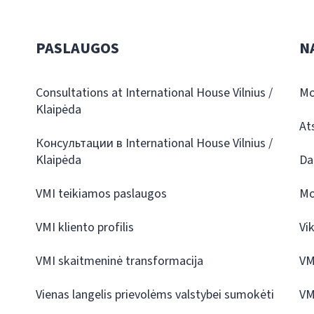
PASLAUGOS
N
Consultations at International House Vilnius /
Mo
Klaipėda
At
Консультации в International House Vilnius /
Klaipėda
Da
VMI teikiamos paslaugos
Mo
VMI kliento profilis
Vi
VMI skaitmeninė transformacija
VM
Vienas langelis prievolėms valstybei sumokėti
VM