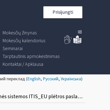
Prisijungti
Mokesčių žinynas
Mokesčių kalendorius
Seminarai
Tarptautinis apmokestinimas
Kontaktai / Apklausa
ний переклад (
English
,
Русский
,
Українська
)
Pridėtinės vertės mokesčio informacijos mainams tarp ES valstybių skirtos informacinės sistemos ITIS_EU plėtros paslaugų viešasis pirkimas