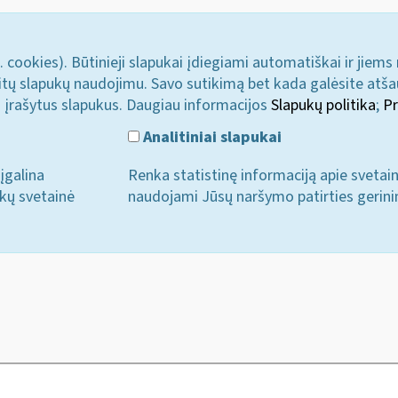
. cookies). Būtinieji slapukai įdiegiami automatiškai ir jiems
u kitų slapukų naudojimu. Savo sutikimą bet kada galėsite atš
i įrašytus slapukus. Daugiau informacijos
Slapukų politika
;
Pr
Analitiniai slapukai
įgalina
Renka statistinę informaciją apie svetai
ukų svetainė
naudojami Jūsų naršymo patirties gerini