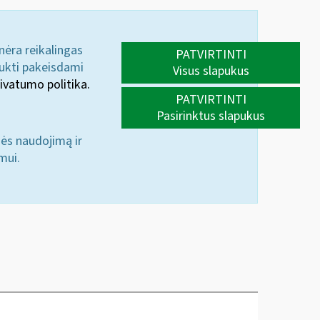
 nėra reikalingas
PATVIRTINTI
aukti pakeisdami
Visus slapukus
ivatumo politika.
PATVIRTINTI
Pasirinktus slapukus
nės naudojimą ir
mui.