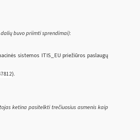
dalių buvo priimti sprendimai)
:
rmacinės sistemos ITIS_EU priežiūros paslaugų
47812
).
ėtojas ketina pasitelkti trečiuosius asmenis kaip