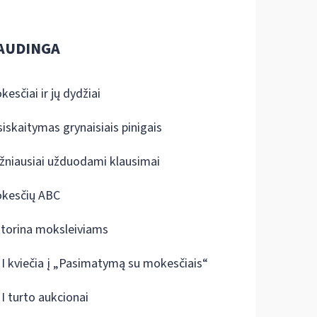
AUDINGA
kesčiai ir jų dydžiai
siskaitymas grynaisiais pinigais
žniausiai užduodami klausimai
kesčių ABC
ktorina moksleiviams
I kviečia į „Pasimatymą su mokesčiais“
I turto aukcionai