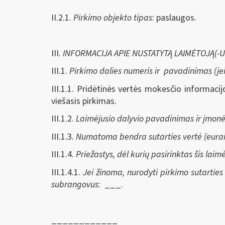
II.2.1.
Pirkimo objekto tipas
: paslaugos.
III.
INFORMACIJA APIE NUSTATYTĄ LAIMĖTOJĄ(-US) 
III.1.
Pirkimo dalies numeris ir pavadinimas (je
III.1.1. Pridėtinės vertės mokesčio informac
viešasis pirkimas.
III.1.2.
Laimėjusio dalyvio pavadinimas ir įmon
III.1.3.
Numatoma bendra sutarties vertė (eurai
III.1.4.
Priežastys, dėl kurių pasirinktas šis laim
III.1.4.1.
Jei žinoma, nurodyti pirkimo sutarties 
subrangovus
: ___.
____________