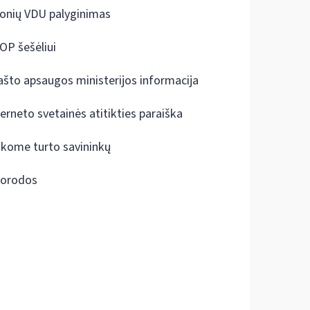
onių VDU palyginimas
OP šešėliui
ašto apsaugos ministerijos informacija
terneto svetainės atitikties paraiška
škome turto savininkų
orodos