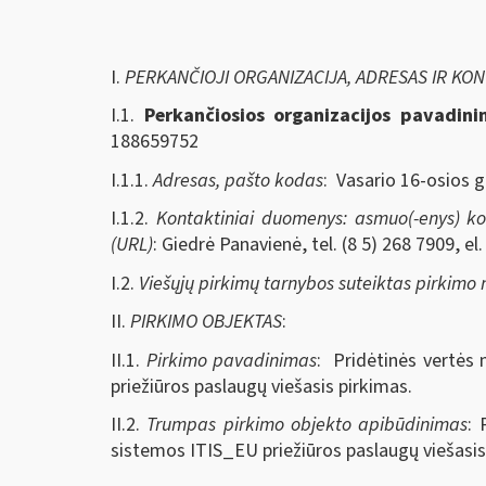
I.
PERKANČIOJI ORGANIZACIJA, ADRESAS IR KO
I.1.
Perkančiosios organizacijos pavadin
188659752
I.1.1.
Adresas, pašto kodas
: Vasario 16-osios g
I.1.2.
Kontaktiniai duomenys: asmuo(-enys) kont
(URL)
: Giedrė Panavienė, tel. (8 5) 268 7909, el
I.2.
Viešųjų pirkimų tarnybos suteiktas pirkimo
II.
PIRKIMO OBJEKTAS
:
II.1.
Pirkimo pavadinimas
: Pridėtinės vertės
priežiūros paslaugų viešasis pirkimas.
II.2.
Trumpas pirkimo objekto apibūdinimas
: 
sistemos ITIS_EU priežiūros paslaugų viešasis