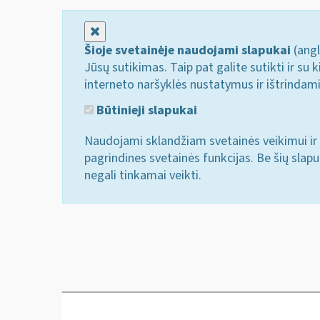
Uždaryti
Šioje svetainėje naudojami slapukai
(angl
Jūsų sutikimas. Taip pat galite sutikti ir s
interneto naršyklės nustatymus ir ištrindam
Būtinieji slapukai
Naudojami sklandžiam svetainės veikimui ir 
pagrindines svetainės funkcijas. Be šių slap
negali tinkamai veikti.