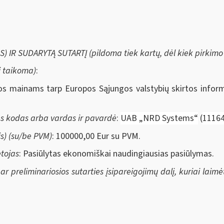
IR SUDARYTĄ SUTARTĮ (pildoma tiek kartų, dėl kiek pirkimo 
i taikoma)
:
ijos mainams tarp Europos Sąjungos valstybių skirtos info
ės kodas arba vardas ir pavardė
:
UAB „NRD Systems“
(
1116
s) (su/be PVM)
: 100000,00 Eur su PVM.
ėtojas
: Pasiūlytas ekonomiškai naudingiausias pasiūlymas.
ar preliminariosios sutarties įsipareigojimų dalį, kuriai laim