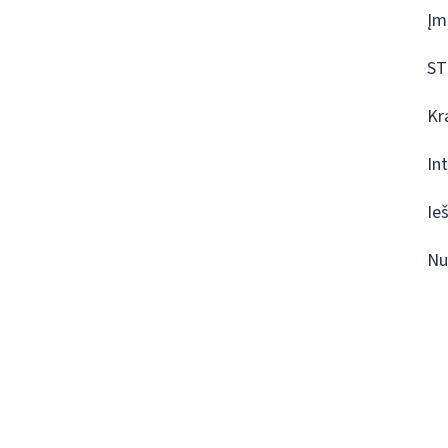
Įm
ST
Kr
In
Ie
Nu