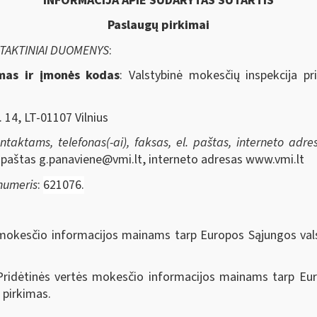
INFORMACIJA APIE SUDARYTAS SUTARTIS
Paslaugų pirkimai
NTAKTINIAI DUOMENYS
:
imas ir įmonės kodas
: Valstybinė mokesčių inspekcija pr
. 14, LT-01107 Vilnius
aktams, telefonas(-ai), faksas, el. paštas, interneto adresa
. paštas
g.panaviene@vmi.lt
, interneto adresas www.vmi.lt
 numeris
:
621076.
 mokesčio informacijos mainams tarp Europos Sąjungos val
Pridėtinės vertės mokesčio informacijos mainams tarp Eur
 pirkimas.