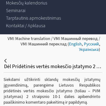
Mokesčių kalendorius
Seminarai
Tarptautinis apmokestinimas
Kontaktai / Apklausa
VMI Machine translation / VMI Машинный перевод /
VMI Машинний переклад (
English
,
Русский
,
Українська
)
Dėl Pridėtinės vertės mokesčio įstatymo 2 straipsnio 10-1 dalies apibendrinto paaiškinimo (komentaro) pakeitimo ir papildymo
Siekdami užtikrinti sklandų mokesčių įstatymų
įgyvendinimą, parengėme Lietuvos Respublikos
pridėtinės vertės mokesčio įstatymo (toliau – PVM
įstatymas) 2 straipsnio 10-1 dalies apibendrinto
paaiškinimo komentaro pakeitimą ir papildymą.