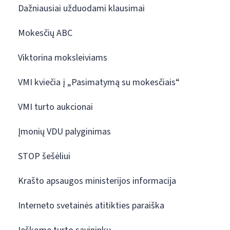
Dažniausiai užduodami klausimai
Mokesčių ABC
Viktorina moksleiviams
VMI kviečia į „Pasimatymą su mokesčiais“
VMI turto aukcionai
Įmonių VDU palyginimas
STOP šešėliui
Krašto apsaugos ministerijos informacija
Interneto svetainės atitikties paraiška