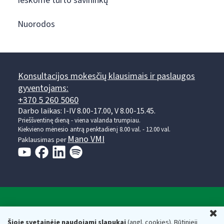
Ieškome turto savininkų
Nuorodos
Konsultacijos mokesčių klausimais ir paslaugos
gyventojams:
+370 5 260 5060
Darbo laikas: I-IV 8.00-17.00, V 8.00-15.45.
Prieššventinę dieną - viena valanda trumpiau.
Kiekvieno mėnesio antrą penktadienį 8.00 val. - 12.00 val.
Mano VMI
Paklausimas per
Valstybinė mokesčių inspekcija prie Lietuvos
U
Respublikos finansų ministerijos
Šioje svetainėje naudojami slapukai
(angl. cookies). Būtinieji