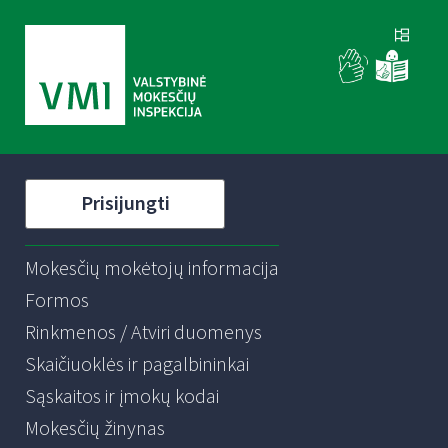
Prisijungti
Mokesčių mokėtojų informacija
Formos
Rinkmenos / Atviri duomenys
Skaičiuoklės ir pagalbininkai
Sąskaitos ir įmokų kodai
Mokesčių žinynas