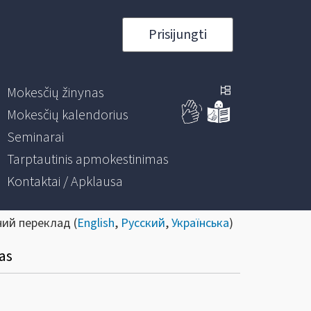
Prisijungti
Mokesčių žinynas
Mokesčių kalendorius
Seminarai
Tarptautinis apmokestinimas
Kontaktai / Apklausa
ний переклад (
English
,
Русский
,
Українська
)
as