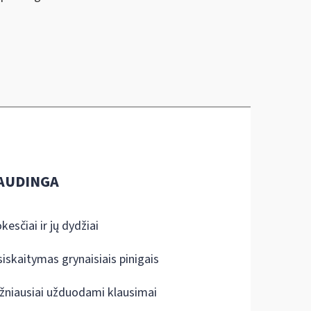
AUDINGA
kesčiai ir jų dydžiai
siskaitymas grynaisiais pinigais
žniausiai užduodami klausimai