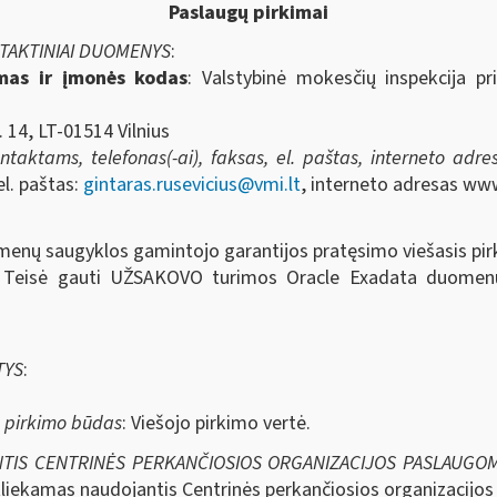
Paslaugų pirkimai
NTAKTINIAI DUOMENYS
:
imas ir įmonės kodas
: Valstybinė mokesčių inspekcija pr
. 14, LT-01514 Vilnius
aktams, telefonas(-ai), faksas, el. paštas, interneto adresa
el. paštas:
gintaras.rusevicius@vmi.lt
, interneto adresas www
menų saugyklos gamintojo garantijos pratęsimo viešasis pir
 Teisė gauti UŽSAKOVO turimos Oracle Exadata duomenų
TYS
:
s pirkimo būdas
: Viešojo pirkimo vertė.
NTIS CENTRINĖS PERKANČIOSIOS ORGANIZACIJOS PASLAUGOM
atliekamas naudojantis Centrinės perkančiosios organizacijo