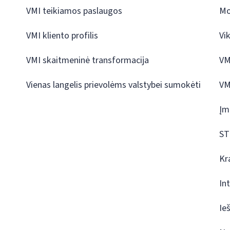
VMI teikiamos paslaugos
Mo
VMI kliento profilis
Vi
VMI skaitmeninė transformacija
VM
Vienas langelis prievolėms valstybei sumokėti
VM
Įm
ST
Kr
In
Ie