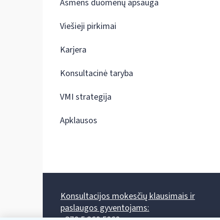
Asmens duomenų apsauga
Viešieji pirkimai
Karjera
Konsultacinė taryba
VMI strategija
Apklausos
Konsultacijos mokesčių klausimais ir
paslaugos gyventojams:
+370 5 260 5060