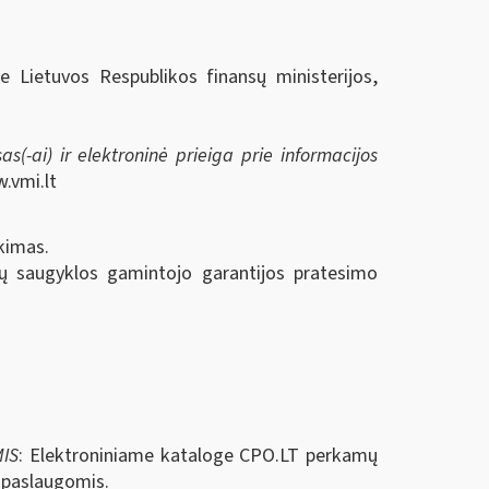
ie Lietuvos Respublikos finansų ministerijos,
s(-ai) ir elektroninė prieiga prie informacijos
.vmi.lt
kimas.
 saugyklos gamintojo garantijos pratesimo
IS
: Elektroniniame kataloge CPO.LT perkamų
s paslaugomis.