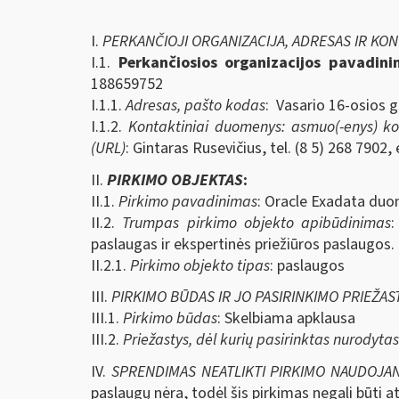
I.
PERKANČIOJI ORGANIZACIJA, ADRESAS IR KO
I.1.
Perkančiosios organizacijos pavadin
188659752
I.1.1.
Adresas, pašto kodas
: Vasario 16-osios g
I.1.2.
Kontaktiniai duomenys: asmuo(-enys) kont
(URL)
: Gintaras Rusevičius, tel. (8 5) 268 7902, 
II.
PIRKIMO OBJEKTAS
:
II.1.
Pirkimo pavadinimas
: Oracle Exadata duo
II.2.
Trumpas pirkimo objekto apibūdinimas
:
paslaugas ir ekspertinės priežiūros paslaugos.
II.2.1.
Pirkimo objekto tipas
: paslaugos
III.
PIRKIMO BŪDAS IR JO PASIRINKIMO PRIEŽAS
III.1.
Pirkimo būdas
: Skelbiama apklausa
III.2.
Priežastys, dėl kurių pasirinktas nurodyta
IV.
SPRENDIMAS NEATLIKTI PIRKIMO NAUDOJA
paslaugų nėra, todėl šis pirkimas negali būti 