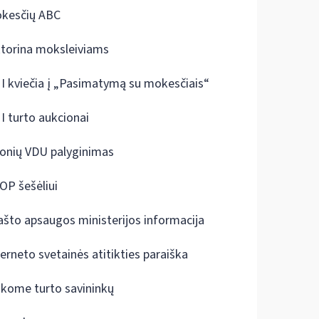
kesčių ABC
ktorina moksleiviams
I kviečia į „Pasimatymą su mokesčiais“
I turto aukcionai
onių VDU palyginimas
OP šešėliui
ašto apsaugos ministerijos informacija
terneto svetainės atitikties paraiška
škome turto savininkų