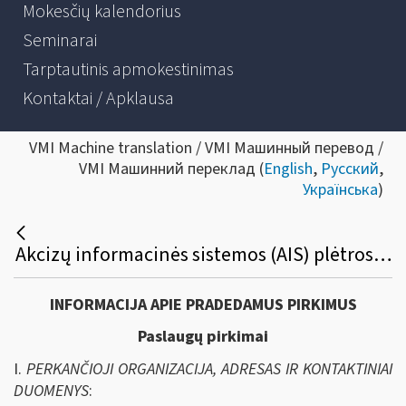
Mokesčių kalendorius
Seminarai
Tarptautinis apmokestinimas
Kontaktai / Apklausa
VMI Machine translation / VMI Машинный перевод /
VMI Машинний переклад (
English
,
Русский
,
Українська
)
Akcizų informacinės sistemos (AIS) plėtros/modernizavimo bei funkcionalumų techninės priežiūros viešasis pirkimas
INFORMACIJA APIE PRADEDAMUS PIRKIMUS
Paslaugų pirkimai
I.
PERKANČIOJI ORGANIZACIJA, ADRESAS IR KONTAKTINIAI
DUOMENYS
: