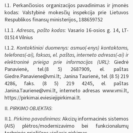
I.1. Perkančiosios organizacijos pavadinimas ir įmonės
kodas: Valstybinė mokesčių inspekcija prie Lietuvos
Respublikos finansų ministerijos, 188659752
I.1.1.
Adresas, pašto kodas
: Vasario 16-osios g. 14, LT-
01514 Vilnius
I.1.2.
Kontaktiniai duomenys: asmuo(-enys) kontaktams,
telefonas(-ai), faksas, el. paštas, interneto adresas(-ai) ir
elektroninė prieiga prie informacijos (URL)
: Giedrė
Panavienė, tel.(8 5) 2687909, el. paštas
Giedre.Panaviene@vmi.lt
; Janina Taurienė, tel. (8 5) 219
4286, faks. (8 5) 219 4245, el. paštas
Janina.Tauriene@vmi.lt
, interneto adresas www.vmi.lt,
https://pirkimai.eviesiejipirkimai.lt.
II.
PIRKIMO OBJEKTAS
:
II.1.
Pirkimo pavadinimas
: Akcizų informacinės sistemos
(AIS) plėtros/modernizavimo bei funkcionalumų