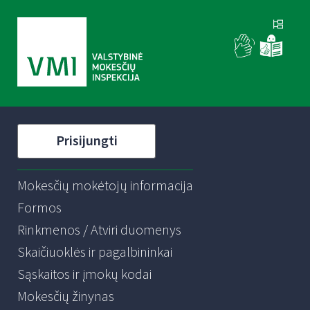
Prisijungti
Mokesčių mokėtojų informacija
Formos
Rinkmenos / Atviri duomenys
Skaičiuoklės ir pagalbininkai
Sąskaitos ir įmokų kodai
Mokesčių žinynas