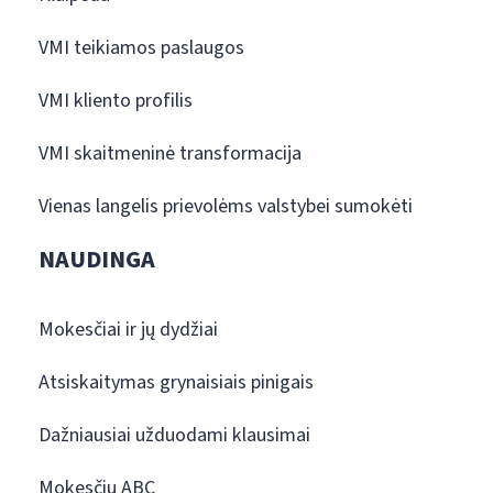
VMI teikiamos paslaugos
VMI kliento profilis
VMI skaitmeninė transformacija
Vienas langelis prievolėms valstybei sumokėti
NAUDINGA
Mokesčiai ir jų dydžiai
Atsiskaitymas grynaisiais pinigais
Dažniausiai užduodami klausimai
Mokesčių ABC