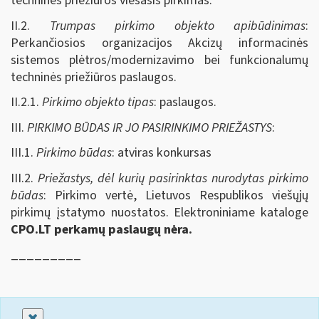
techninės priežiūros viešasis pirkimas.
II.2.
Trumpas pirkimo objekto apibūdinimas
:
Perkančiosios organizacijos Akcizų informacinės
sistemos plėtros/modernizavimo bei funkcionalumų
techninės priežiūros paslaugos.
II.2.1.
Pirkimo objekto tipas
: paslaugos.
III.
PIRKIMO BŪDAS IR JO PASIRINKIMO PRIEŽASTYS
:
III.1.
Pirkimo būdas
: atviras konkursas
III.2.
Priežastys, dėl kurių pasirinktas nurodytas pirkimo
būdas
: Pirkimo vertė, Lietuvos Respublikos viešųjų
pirkimų įstatymo nuostatos. Elektroniniame kataloge
CPO.LT perkamų paslaugų nėra.
_________
Uždaryti