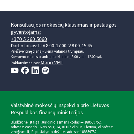
Konsultacijos mokesčių klausimais ir paslaugos
gyventojams:
+370 5 260 5060
Darbo laikas: I-IV 8.00-17.00, V 8.00-15.45.
Prieššventinę dieną - viena valanda trumpiau.
Kiekvieno mėnesio antrą penktadienį 8.00 val. - 12.00 val.
Mano VMI
Paklausimas per
Valstybinė mokesčių inspekcija prie Lietuvos
Respublikos finansų ministerijos
Biudžetinė įstaiga. Juridinio asmens kodas — 188659752,
adresas: Vasario 16-osios g. 14, 01107 Vilnius, Lietuva, el.paštas:
vmi@vmi.lt
, E. pristatymo dėžutės adresas 188659752