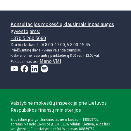
Konsultacijos mokesčių klausimais ir paslaugos
gyventojams:
+370 5 260 5060
Darbo laikas: I-IV 8.00-17.00, V 8.00-15.45.
Prieššventinę dieną - viena valanda trumpiau.
Kiekvieno mėnesio antrą penktadienį 8.00 val. - 12.00 val.
Mano VMI
Paklausimas per
Valstybinė mokesčių inspekcija prie Lietuvos
Respublikos finansų ministerijos
Biudžetinė įstaiga. Juridinio asmens kodas — 188659752,
adresas: Vasario 16-osios g. 14, 01107 Vilnius, Lietuva, el.paštas:
vmi@vmi.lt
, E. pristatymo dėžutės adresas 188659752