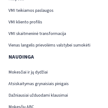
VMI teikiamos paslaugos
VMI kliento profilis
VMI skaitmeninė transformacija
Vienas langelis prievolėms valstybei sumokėti
NAUDINGA
Mokesčiai ir jų dydžiai
Atsiskaitymas grynaisiais pinigais
Dažniausiai užduodami klausimai
Mokesčių ABC