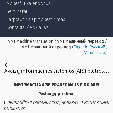
Mokesčių kalendorius
Seminarai
Tarptautinis apmokestinimas
Kontaktai / Apklausa
VMI Machine translation / VMI Машинный перевод /
VMI Машинний переклад (
English
,
Русский
,
Українська
)
Akcizų informacinės sistemos (AIS) plėtros/modernizavimo bei funkcionalumų techninės priežiūros viešasis pirkimas
INFORMACIJA APIE PRADEDAMUS PIRKIMUS
Paslaugų pirkimai
I.
PERKANČIOJI ORGANIZACIJA, ADRESAS IR KONTAKTINIAI
DUOMENYS
: