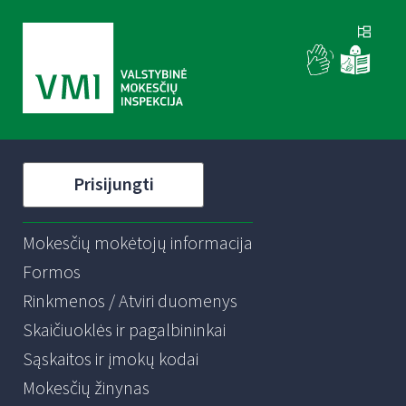
Prisijungti
Mokesčių mokėtojų informacija
Formos
Rinkmenos / Atviri duomenys
Skaičiuoklės ir pagalbininkai
Sąskaitos ir įmokų kodai
Mokesčių žinynas