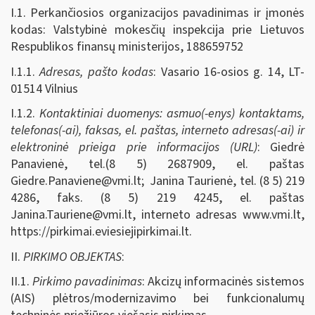
I.1. Perkančiosios organizacijos pavadinimas ir įmonės
kodas: Valstybinė mokesčių inspekcija prie Lietuvos
Respublikos finansų ministerijos, 188659752
I.1.1.
Adresas, pašto kodas
: Vasario 16-osios g. 14, LT-
01514 Vilnius
I.1.2.
Kontaktiniai duomenys: asmuo(-enys) kontaktams,
telefonas(-ai), faksas, el. paštas, interneto adresas(-ai) ir
elektroninė prieiga prie informacijos (URL)
: Giedrė
Panavienė, tel.(8 5) 2687909, el. paštas
Giedre.Panaviene@vmi.lt
; Janina Taurienė, tel. (8 5) 219
4286, faks. (8 5) 219 4245, el. paštas
Janina.Tauriene@vmi.lt
, interneto adresas www.vmi.lt,
https://pirkimai.eviesiejipirkimai.lt.
II.
PIRKIMO OBJEKTAS
:
II.1.
Pirkimo pavadinimas
: Akcizų informacinės sistemos
(AIS) plėtros/modernizavimo bei funkcionalumų