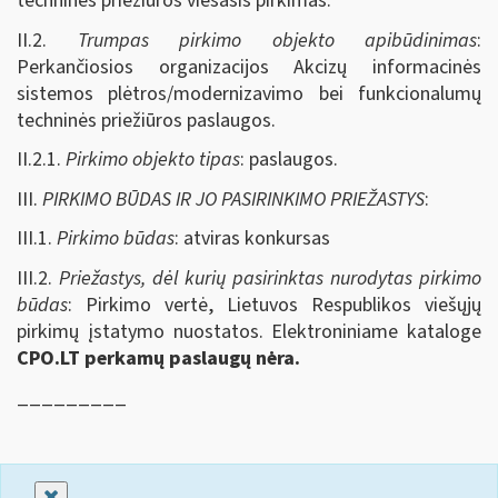
techninės priežiūros viešasis pirkimas.
II.2.
Trumpas pirkimo objekto apibūdinimas
:
Perkančiosios organizacijos Akcizų informacinės
sistemos plėtros/modernizavimo bei funkcionalumų
techninės priežiūros paslaugos.
II.2.1.
Pirkimo objekto tipas
: paslaugos.
III.
PIRKIMO BŪDAS IR JO PASIRINKIMO PRIEŽASTYS
:
III.1.
Pirkimo būdas
: atviras konkursas
III.2.
Priežastys, dėl kurių pasirinktas nurodytas pirkimo
būdas
: Pirkimo vertė, Lietuvos Respublikos viešųjų
pirkimų įstatymo nuostatos. Elektroniniame kataloge
CPO.LT perkamų paslaugų nėra.
_________
Uždaryti