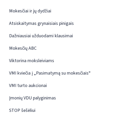
Mokesčiai ir jų dydžiai
Atsiskaitymas grynaisiais pinigais
Dažniausiai užduodami klausimai
Mokesčių ABC
Viktorina moksleiviams
VMI kviečia į „Pasimatymą su mokesčiais“
VMI turto aukcionai
Įmonių VDU palyginimas
STOP šešėliui