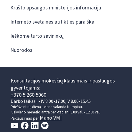
Krašto apsaugos ministerijos informacija
Interneto svetainės atitikties paraiška
Ieškome turto savininkų
Nuorodos
Konsultacijos mokesčių klausimais ir paslaugos
gyventojams:
+370 5 260 5060
Darbo laikas: I-IV 8.00-17.00, V 8.00-15.45.
Prieššventinę dieną - viena valanda trumpiau.
Kiekvieno mėnesio antrą penktadienį 8.00 val. - 12.00 val.
Mano VMI
Paklausimas per