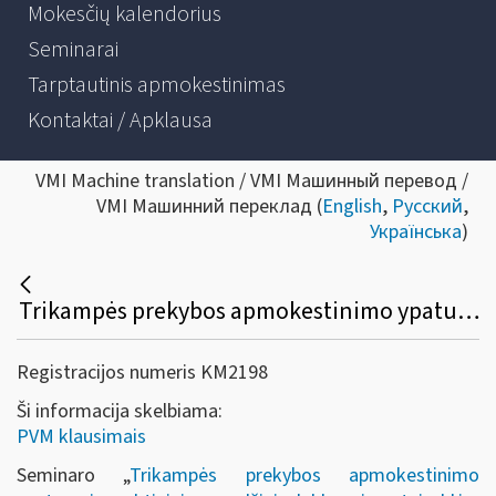
Mokesčių kalendorius
Seminarai
Tarptautinis apmokestinimas
Kontaktai / Apklausa
VMI Machine translation / VMI Машинный перевод /
VMI Машинний переклад (
English
,
Русский
,
Українська
)
Trikampės prekybos apmokestinimo ypatumai, praktiniai pavyzdžiai, deklaravimo taisyklės, PVM pakeitimai nuo 2019 m.
Registracijos numeris KM2198
Ši informacija skelbiama:
PVM klausimais
Seminaro „
Trikampės prekybos apmokestinimo