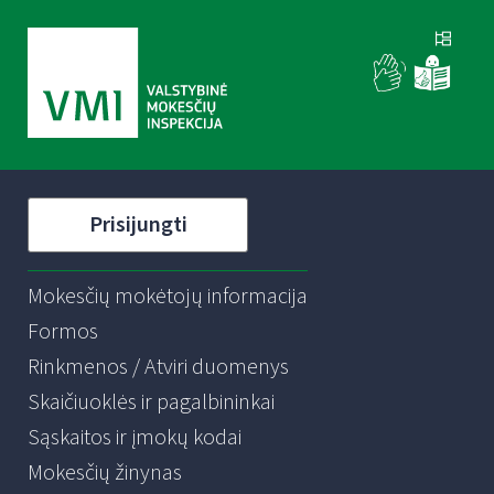
Prisijungti
Mokesčių mokėtojų informacija
Formos
Rinkmenos / Atviri duomenys
Skaičiuoklės ir pagalbininkai
Sąskaitos ir įmokų kodai
Mokesčių žinynas