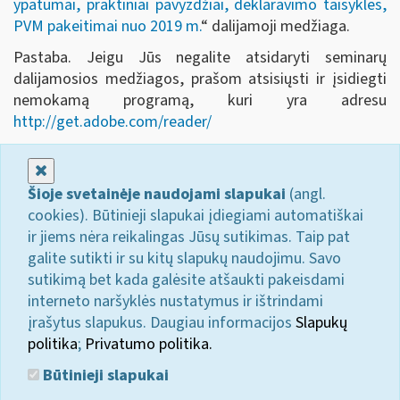
ypatumai, praktiniai pavyzdžiai, deklaravimo taisyklės,
PVM pakeitimai nuo 2019 m.
“ dalijamoji medžiaga.
Pastaba. Jeigu Jūs negalite atsidaryti seminarų
dalijamosios medžiagos, prašom atsisiųsti ir įsidiegti
nemokamą programą, kuri yra adresu
http://get.adobe.com/reader/
Uždaryti
Šioje svetainėje naudojami slapukai
(angl.
cookies). Būtinieji slapukai įdiegiami automatiškai
ir jiems nėra reikalingas Jūsų sutikimas. Taip pat
galite sutikti ir su kitų slapukų naudojimu. Savo
sutikimą bet kada galėsite atšaukti pakeisdami
interneto naršyklės nustatymus ir ištrindami
įrašytus slapukus. Daugiau informacijos
Slapukų
politika
;
Privatumo politika.
Būtinieji slapukai