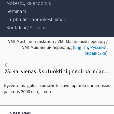
Mokesčių kalendorius
Seminarai
Tarptautinis apmokestinimas
Kontaktai / Apklausa
VMI Machine translation / VMI Машинный перевод /
VMI Машинний переклад (
English
,
Русский
,
Українська
)
25. Kai vienas iš sutuoktinių nedirba ir / ar neturi pajamų, ar tas sutuoktinis, kurio gaunamos pajamos leidžia pasinaudoti pajamų mokesčio lengvata, galės sumažinti savo apmokestinamąsias pajamas 2000 eurų išlaidomis už automobilio ir buto remontą, nors jis pats bus sumokėjęs 1000 eurų už automobilio remontą, o 1000 eurų už buto remontą - jo žmona?
Gyventojas galės sumažinti savo apmokestinamąsias
pajamas 2000 eurų suma.