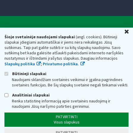
Valstybinė mokesčių inspekcija prie Lietuvos
U
Respublikos finansų ministerijos
Šioje svetainėje naudojami slapukai
(angl. cookies). Būtinieji
slapukai įdiegiami automatiškai ir jiems nėra reikalingas Jūsų
Biudžetinė įstaiga. Juridinio asmens kodas — 188659752,
sutikimas. Taip pat galite sutikti ir su kitų slapukų naudojimu. Savo
adresas: Vasario 16-osios g. 14, 01107 Vilnius, Lietuva, el.paštas:
sutikimą bet kada galėsite atšaukti pakeisdami interneto naršyklės
vmi@vmi.lt
, E. pristatymo dėžutės adresas 188659752
nustatymus ir ištrindami įrašytus slapukus. Daugiau informacijos
Duomenys apie Valstybinę mokesčių inspekciją prie Lietuvos
Slapukų politika
;
Privatumo politika.
Respublikos finansų ministerijos kaupiami ir saugomi Juridinių
asmenų registre
Būtinieji slapukai
Naudojami sklandžiam svetainės veikimui ir įgalina pagrindines
svetainės funkcijas. Be šių slapukų svetainė negali tinkamai veikti.
Analitiniai slapukai
Renka statistinę informaciją apie svetainės naudojimą ir
naudojami Jūsų naršymo patirties gerinimui.
PATVIRTINTI
Visus slapukus
PATVIRTINTI