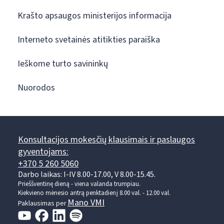
Krašto apsaugos ministerijos informacija
Interneto svetainės atitikties paraiška
Ieškome turto savininkų
Nuorodos
Konsultacijos mokesčių klausimais ir paslaugos
gyventojams:
+370 5 260 5060
Darbo laikas: I-IV 8.00-17.00, V 8.00-15.45.
Prieššventinę dieną - viena valanda trumpiau.
Kiekvieno mėnesio antrą penktadienį 8.00 val. - 12.00 val.
Mano VMI
Paklausimas per