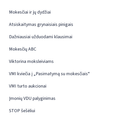
Mokesčiai ir jų dydžiai
Atsiskaitymas grynaisiais pinigais
Dažniausiai užduodami klausimai
Mokesčių ABC
Viktorina moksleiviams
VMI kviečia į „Pasimatymą su mokesčiais“
VMI turto aukcionai
Įmonių VDU palyginimas
STOP šešėliui