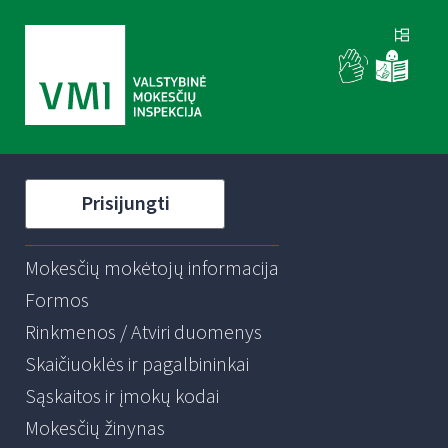
Prisijungti
Mokesčių mokėtojų informacija
Formos
Rinkmenos / Atviri duomenys
Skaičiuoklės ir pagalbininkai
Sąskaitos ir įmokų kodai
Mokesčių žinynas