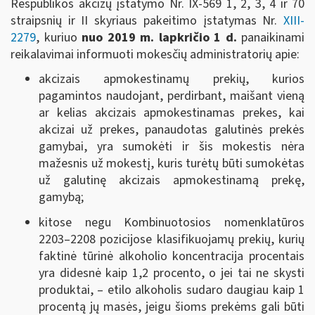
Respublikos akcizų įstatymo Nr. IX-569 1, 2, 3, 4 ir 70
straipsnių ir II skyriaus pakeitimo įstatymas Nr.
XIII-
2279
, kuriuo
nuo 2019 m. lapkričio 1 d.
panaikinami
reikalavimai informuoti mokesčių administratorių apie:
akcizais apmokestinamų prekių, kurios
pagamintos naudojant, perdirbant, maišant vieną
ar kelias akcizais apmokestinamas prekes, kai
akcizai už prekes, panaudotas galutinės prekės
gamybai, yra sumokėti ir šis mokestis nėra
mažesnis už mokestį, kuris turėtų būti sumokėtas
už galutinę akcizais apmokestinamą prekę,
gamybą;
kitose negu Kombinuotosios nomenklatūros
2203–2208 pozicijose klasifikuojamų prekių, kurių
faktinė tūrinė alkoholio koncentracija procentais
yra didesnė kaip 1,2 procento, o jei tai ne skysti
produktai, – etilo alkoholis sudaro daugiau kaip 1
procentą jų masės, jeigu šioms prekėms gali būti