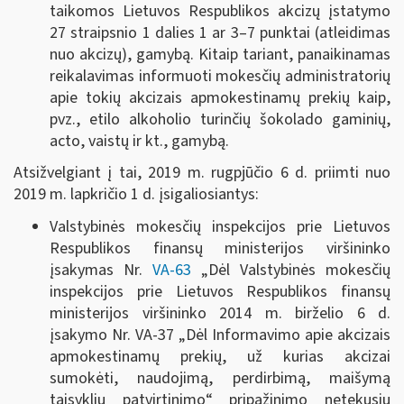
taikomos Lietuvos Respublikos akcizų įstatymo
27 straipsnio 1 dalies 1 ar 3–7 punktai (atleidimas
nuo akcizų), gamybą. Kitaip tariant, panaikinamas
reikalavimas informuoti
mokesčių administratorių
apie tokių akcizais apmokestinamų prekių kaip,
pvz., etilo alkoholio turinčių šokolado gaminių,
acto, vaistų ir kt., gamybą.
Atsižvelgiant į tai, 2019 m. rugpjūčio 6 d. priimti nuo
2019 m. lapkričio 1 d. įsigaliosiantys:
Valstybinės mokesčių inspekcijos prie Lietuvos
Respublikos finansų ministerijos viršininko
įsakymas Nr.
VA-63
„Dėl Valstybinės mokesčių
inspekcijos prie Lietuvos Respublikos finansų
ministerijos viršininko 2014 m. birželio 6 d.
įsakymo Nr. VA-37 „Dėl Informavimo apie akcizais
apmokestinamų prekių, už kurias akcizai
sumokėti, naudojimą, perdirbimą, maišymą
taisyklių patvirtinimo“ pripažinimo netekusiu