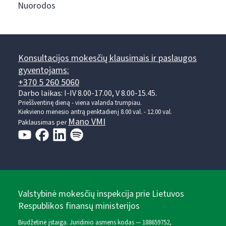
Nuorodos
Konsultacijos mokesčių klausimais ir paslaugos
gyventojams:
+370 5 260 5060
Darbo laikas: I-IV 8.00-17.00, V 8.00-15.45.
Prieššventinę dieną - viena valanda trumpiau.
Kiekvieno mėnesio antrą penktadienį 8.00 val. - 12.00 val.
Mano VMI
Paklausimas per
Valstybinė mokesčių inspekcija prie Lietuvos
Respublikos finansų ministerijos
Biudžetinė įstaiga. Juridinio asmens kodas — 188659752,