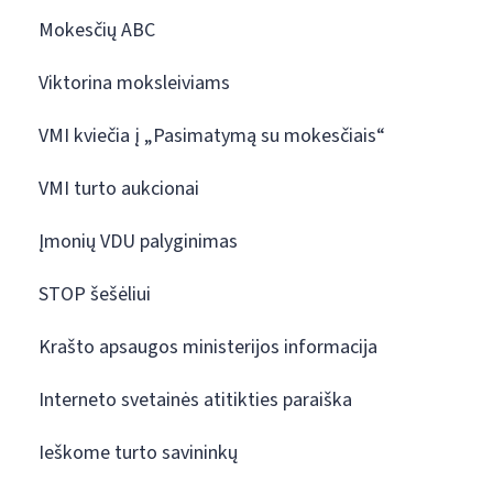
Mokesčių ABC
Viktorina moksleiviams
VMI kviečia į „Pasimatymą su mokesčiais“
VMI turto aukcionai
Įmonių VDU palyginimas
STOP šešėliui
Krašto apsaugos ministerijos informacija
Interneto svetainės atitikties paraiška
Ieškome turto savininkų