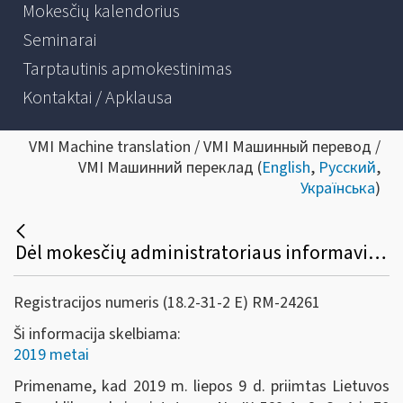
Mokesčių kalendorius
Seminarai
Tarptautinis apmokestinimas
Kontaktai / Apklausa
VMI Machine translation / VMI Машинный перевод /
VMI Машинний переклад (
English
,
Русский
,
Українська
)
Dėl mokesčių administratoriaus informavimo panaikinimo
Registracijos numeris (18.2-31-2 E) RM-24261
Ši informacija skelbiama:
2019 metai
Primename, kad
2019 m. liepos 9 d. priimtas Lietuvos