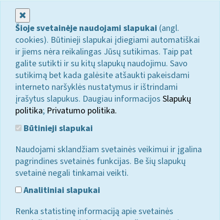
Uždaryti
Šioje svetainėje naudojami slapukai
(angl.
cookies). Būtinieji slapukai įdiegiami automatiškai
ir jiems nėra reikalingas Jūsų sutikimas. Taip pat
galite sutikti ir su kitų slapukų naudojimu. Savo
sutikimą bet kada galėsite atšaukti pakeisdami
interneto naršyklės nustatymus ir ištrindami
įrašytus slapukus. Daugiau informacijos
Slapukų
politika
;
Privatumo politika.
Būtinieji slapukai
Naudojami sklandžiam svetainės veikimui ir įgalina
pagrindines svetainės funkcijas. Be šių slapukų
svetainė negali tinkamai veikti.
Analitiniai slapukai
Renka statistinę informaciją apie svetainės