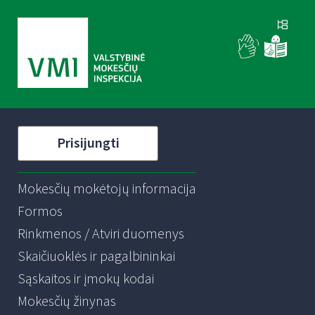
Prisijungti
Mokesčių mokėtojų informacija
Formos
Rinkmenos / Atviri duomenys
Skaičiuoklės ir pagalbininkai
Sąskaitos ir įmokų kodai
Mokesčių žinynas