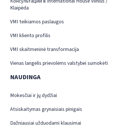
Консультации в International House Vilnius /
Klaipėda
VMI teikiamos paslaugos
VMI kliento profilis
VMI skaitmeninė transformacija
Vienas langelis prievolėms valstybei sumokėti
NAUDINGA
Mokesčiai ir jų dydžiai
Atsiskaitymas grynaisiais pinigais
Dažniausiai užduodami klausimai