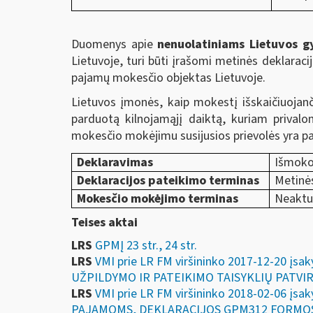
Duomenys apie
nenuolatiniams Lietuvos 
Lietuvoje, turi būti įrašomi metinės deklarac
pajamų mokesčio objektas Lietuvoje.
Lietuvos įmonės, kaip mokestį išskaičiuoja
parduotą kilnojamąjį daiktą, kuriam privalo
mokesčio mokėjimu susijusios prievolės yra pa
Deklaravimas
Išmoko
Deklaracijos pateikimo terminas
Metinės
Mokesčio mokėjimo terminas
Neaktu
Teises aktai
LRS
GPMĮ 23 str., 24 str.
LRS
VMI prie LR FM viršininko 2017-12-20
UŽPILDYMO IR PATEIKIMO TAISYKLIŲ PATVI
LRS
VMI prie LR FM viršininko 2018-02-06 
PAJAMOMS, DEKLARACIJOS GPM312 FORMOS,