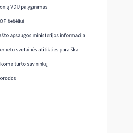
onių VDU palyginimas
OP šešėliui
ašto apsaugos ministerijos informacija
terneto svetainės atitikties paraiška
škome turto savininkų
orodos