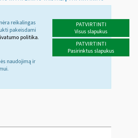
 nėra reikalingas
PATVIRTINTI
aukti pakeisdami
Visus slapukus
ivatumo politika.
PATVIRTINTI
Pasirinktus slapukus
nės naudojimą ir
mui.