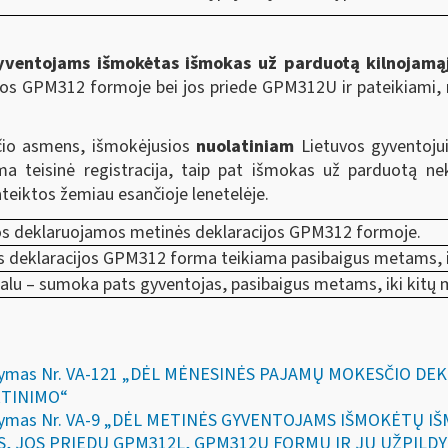
gyventojams išmokėtas
išmokas už parduotą kilnojamąjį
ijos GPM312 formoje bei jos priede GPM312U ir pateikiami, 
nčio asmens, išmokėjusios
nuolatiniam
Lietuvos gyventojui
ma teisinė registracija, taip pat išmokas už parduotą ne
teiktos žemiau esančioje lenetelėje.
s deklaruojamos metinės deklaracijos GPM312 formoje.
 deklaracijos GPM312 forma teikiama pasibaigus metams, ik
alu – sumoka pats gyventojas, pasibaigus metams, iki kitų
 įsakymas Nr. VA-121 „DĖL MĖNESINĖS PAJAMŲ MOKESČIO 
RTINIMO“
įsakymas Nr. VA-9 „DĖL METINĖS GYVENTOJAMS IŠMOKĖTŲ I
 JOS PRIEDŲ GPM312L, GPM312U FORMŲ IR JŲ UŽPILDYM