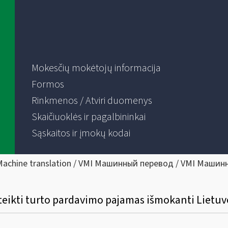
Mokesčių mokėtojų informacija
Formos
Rinkmenos / Atviri duomenys
Skaičiuoklės ir pagalbininkai
Sąskaitos ir įmokų kodai
Machine translation / VMI Машинный перевод / VMI Машин