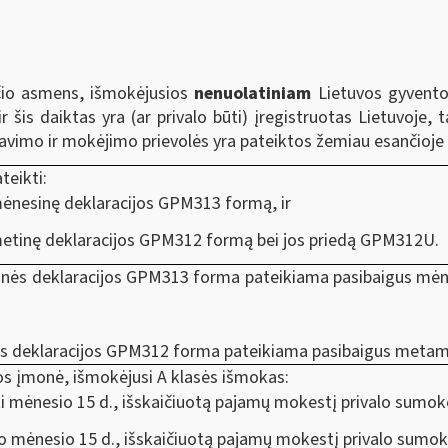
nčio asmens, išmokėjusios
nenuolatiniam
Lietuvos gyvento
ir šis daiktas yra (ar privalo būti) įregistruotas Lietuvoje
vimo ir mokėjimo prievolės yra pateiktos žemiau esančioje l
teikti:
ėnesinę deklaracijos GPM313 formą, ir
etinę deklaracijos GPM312 formą bei jos priedą GPM312U.
nės deklaracijos GPM313 forma pateikiama pasibaigus mėnes
s deklaracijos GPM312 forma pateikiama pasibaigus metams,
os įmonė, išmokėjusi A klasės išmokas:
ki mėnesio 15 d., išskaičiuotą pajamų mokestį privalo sumokėt
o mėnesio 15 d., išskaičiuotą pajamų mokestį privalo sumokė