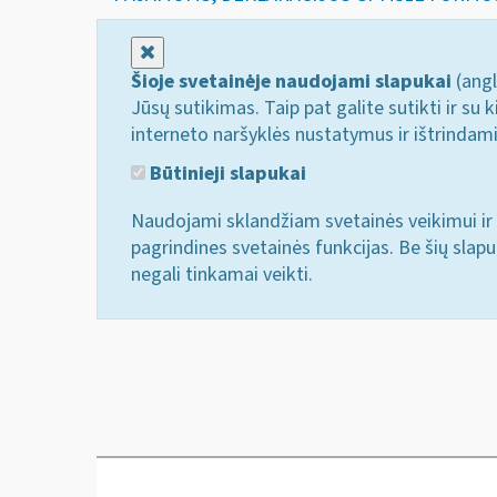
Uždaryti
Šioje svetainėje naudojami slapukai
(angl
Jūsų sutikimas. Taip pat galite sutikti ir s
interneto naršyklės nustatymus ir ištrindam
Būtinieji slapukai
Naudojami sklandžiam svetainės veikimui ir 
pagrindines svetainės funkcijas. Be šių slap
negali tinkamai veikti.