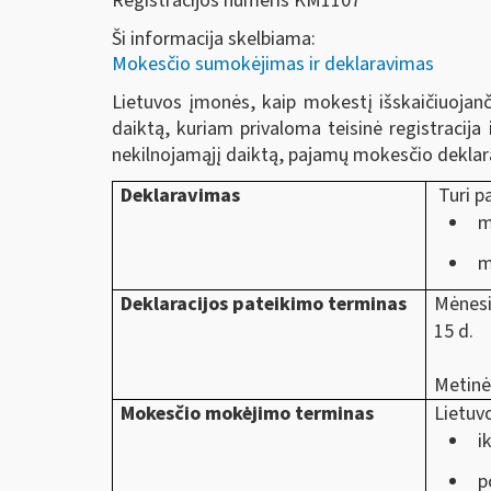
Registracijos numeris KM1107
Ši informacija skelbiama:
Mokesčio sumokėjimas ir deklaravimas
Lietuvos įmonės, kaip mokestį išskaičiuoja
daiktą, kuriam privaloma teisinė registracija 
nekilnojamąjį daiktą, pajamų mokesčio deklara
Deklaravimas
Turi pa
m
m
Deklaracijos pateikimo terminas
Mėnesi
15 d.
Metinė
Mokesčio mokėjimo terminas
Lietuv
i
p