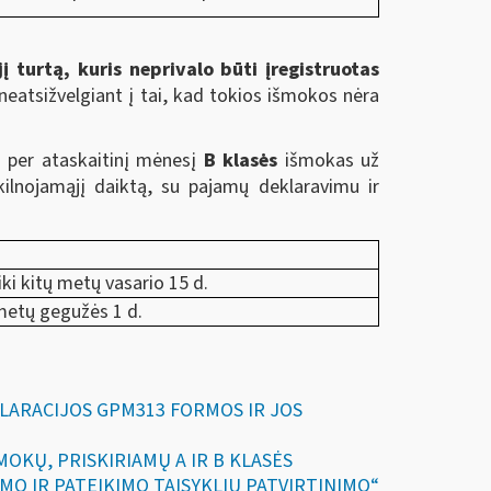
 turtą, kuris neprivalo būti įregistruotas
neatsižvelgiant į tai, kad tokios išmokos nėra
 per ataskaitinį mėnesį
B klasės
išmokas už
kilnojamąjį daiktą, su pajamų deklaravimu ir
i kitų metų vasario 15 d.
 metų gegužės
1
d.
DEKLARACIJOS GPM313 FORMOS IR JOS
ŠMOKŲ, PRISKIRIAMŲ A IR B KLASĖS
O IR PATEIKIMO TAISYKLIŲ PATVIRTINIMO“