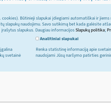
. cookies). Būtinieji slapukai įdiegiami automatiškai ir jiems
u kitų slapukų naudojimu. Savo sutikimą bet kada galėsite atš
i įrašytus slapukus. Daugiau informacijos
Slapukų politika
;
Pr
Analitiniai slapukai
įgalina
Renka statistinę informaciją apie svetai
ukų svetainė
naudojami Jūsų naršymo patirties gerini