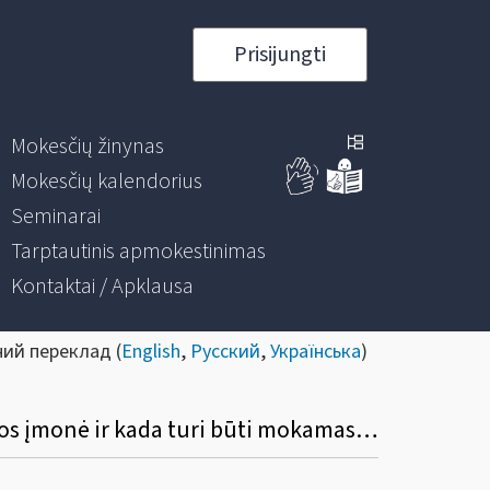
Prisijungti
Mokesčių žinynas
Mokesčių kalendorius
Seminarai
Tarptautinis apmokestinimas
Kontaktai / Apklausa
ний переклад (
English
,
Русский
,
Українська
)
Kurias deklaracijų formas VMI turi pateikti turto pardavimo pajamas išmokanti Lietuvos įmonė ir kada turi būti mokamas gyventojų pajamų mokestis?