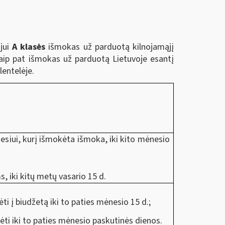
jui
A klasės
išmokas už parduotą kilnojamąjį
, taip pat išmokas už parduotą Lietuvoje esantį
entelėje.
iui, kurį išmokėta išmoka, iki kito mėnesio
 iki kitų metų vasario 15 d.
i į biudžetą iki to paties mėnesio 15 d.;
ti iki to paties mėnesio paskutinės dienos.