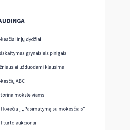
AUDINGA
kesčiai ir jų dydžiai
siskaitymas grynaisiais pinigais
žniausiai užduodami klausimai
kesčių ABC
ktorina moksleiviams
I kviečia į „Pasimatymą su mokesčiais“
I turto aukcionai