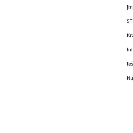
Įm
ST
Kr
In
Ie
Nu