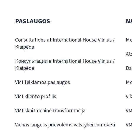
PASLAUGOS
N
Consultations at International House Vilnius /
Mo
Klaipėda
At
Консультации в International House Vilnius /
Klaipėda
Da
VMI teikiamos paslaugos
Mo
VMI kliento profilis
Vi
VMI skaitmeninė transformacija
VM
Vienas langelis prievolėms valstybei sumokėti
VM