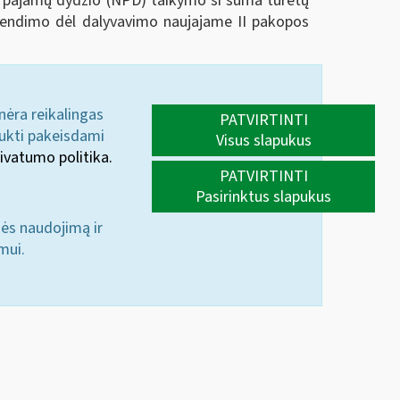
 pajamų dydžio (NPD) taikymo ši suma turėtų
prendimo dėl dalyvavimo naujajame II pakopos
 nėra reikalingas
PATVIRTINTI
aukti pakeisdami
Visus slapukus
ivatumo politika.
PATVIRTINTI
Pasirinktus slapukus
nės naudojimą ir
mui.