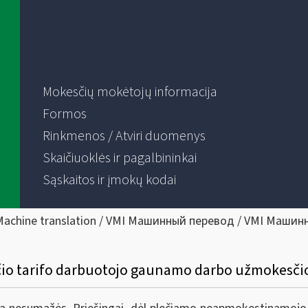
Mokesčių mokėtojų informacija
Formos
Rinkmenos / Atviri duomenys
Skaičiuoklės ir pagalbininkai
Sąskaitos ir įmokų kodai
Machine translation / VMI Машинный перевод / VMI Машин
sčio tarifo darbuotojo gaunamo darbo užmokesč