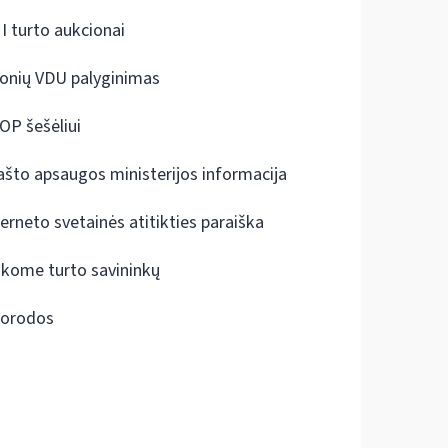
I turto aukcionai
onių VDU palyginimas
OP šešėliui
ašto apsaugos ministerijos informacija
terneto svetainės atitikties paraiška
škome turto savininkų
orodos