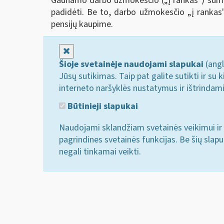
Gaunamo darbo užmokesčio („į rankas") suma
padidėti. Be to, darbo užmokesčio „į rankas
pensijų kaupime.
Uždaryti
Šioje svetainėje naudojami slapukai
(angl
Jūsų sutikimas. Taip pat galite sutikti ir s
interneto naršyklės nustatymus ir ištrindam
Būtinieji slapukai
Naudojami sklandžiam svetainės veikimui ir 
pagrindines svetainės funkcijas. Be šių slap
negali tinkamai veikti.