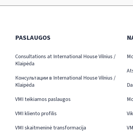
PASLAUGOS
N
Consultations at International House Vilnius /
Mo
Klaipėda
At
Консультации в International House Vilnius /
Klaipėda
Da
VMI teikiamos paslaugos
Mo
VMI kliento profilis
Vi
VMI skaitmeninė transformacija
VM