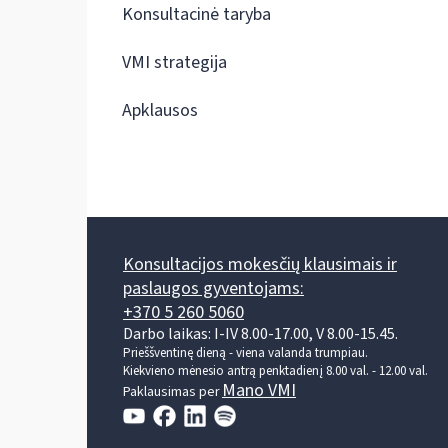
Konsultacinė taryba
VMI strategija
Apklausos
Konsultacijos mokesčių klausimais ir
paslaugos gyventojams:
+370 5 260 5060
Darbo laikas: I-IV 8.00-17.00, V 8.00-15.45.
Prieššventinę dieną - viena valanda trumpiau.
Kiekvieno mėnesio antrą penktadienį 8.00 val. - 12.00 val.
Mano VMI
Paklausimas per