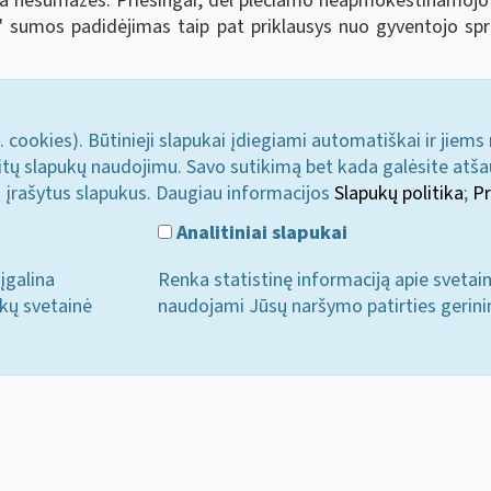
 nesumažės. Priešingai, dėl plečiamo neapmokestinamojo
" sumos padidėjimas taip pat priklausys nuo gyventojo s
. cookies). Būtinieji slapukai įdiegiami automatiškai ir jiems
u kitų slapukų naudojimu. Savo sutikimą bet kada galėsite atš
i įrašytus slapukus. Daugiau informacijos
Slapukų politika
;
Pr
Analitiniai slapukai
įgalina
Renka statistinę informaciją apie svetai
ukų svetainė
naudojami Jūsų naršymo patirties gerini