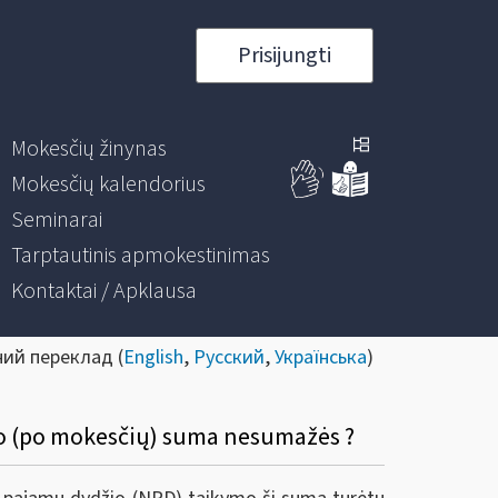
Prisijungti
Mokesčių žinynas
Mokesčių kalendorius
Seminarai
Tarptautinis apmokestinimas
Kontaktai / Apklausa
ний переклад (
English
,
Русский
,
Українська
)
io (po mokesčių) suma nesumažės ?