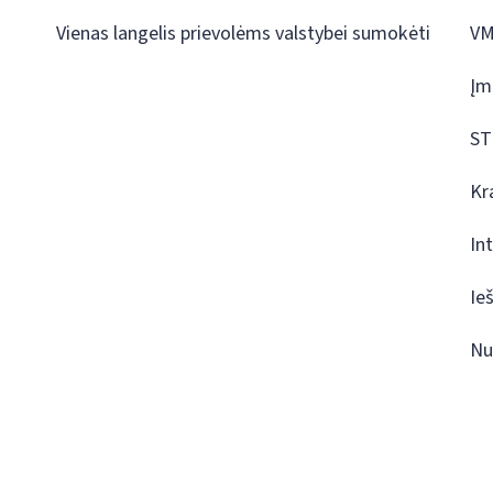
Vienas langelis prievolėms valstybei sumokėti
VM
Įm
ST
Kr
In
Ie
Nu