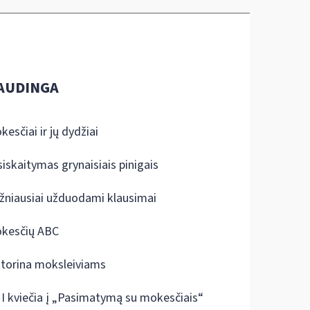
AUDINGA
kesčiai ir jų dydžiai
siskaitymas grynaisiais pinigais
žniausiai užduodami klausimai
kesčių ABC
ktorina moksleiviams
I kviečia į „Pasimatymą su mokesčiais“