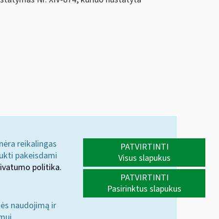
 nėra reikalingas
PATVIRTINTI
aukti pakeisdami
Visus slapukus
ivatumo politika.
PATVIRTINTI
Pasirinktus slapukus
nės naudojimą ir
mui.