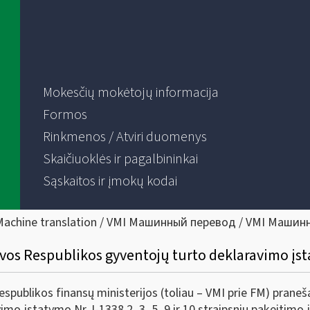
Mokesčių mokėtojų informacija
Formos
Rinkmenos / Atviri duomenys
Skaičiuoklės ir pagalbininkai
Sąskaitos ir įmokų kodai
Machine translation / VMI Машинный перевод / VMI Машин
uvos Respublikos gyventojų turto deklaravimo įs
espublikos finansų ministerijos (toliau – VMI prie FM) prane
mo įstatymo Nr. I-1338 2, 3, 5, 9 ir 10 straipsnių pakeitimo 