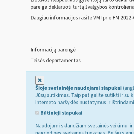
pareiga deklaruoti turtą žvalgybos kontrolieri
Daugiau informacijos rasite VMI prie FM 2022-
Informaciją parengė
Teisės departamentas
Uždaryti
Šioje svetainėje naudojami slapukai
(angl
Jūsų sutikimas. Taip pat galite sutikti ir s
interneto naršyklės nustatymus ir ištrindam
Būtinieji slapukai
Naudojami sklandžiam svetainės veikimui ir 
pagrindines svetainės funkcijas. Be šių slap