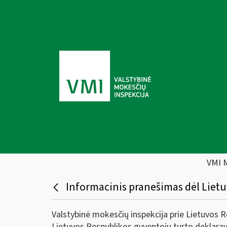
VMI 
Informacinis pranešimas dėl Liet
Valstybinė mokesčių inspekcija prie Lietuvos R
Lietuvos Respublikos gyventojų turto deklaravi