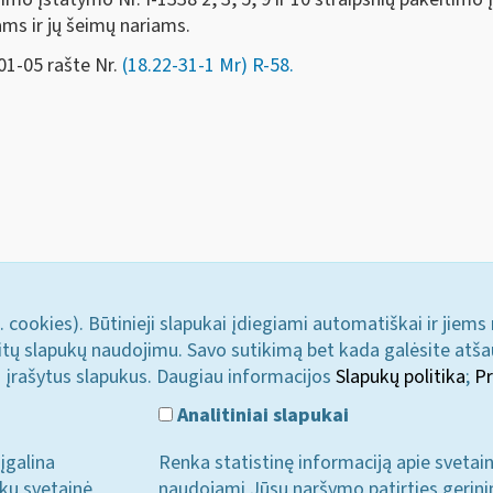
ams ir jų šeimų nariams.
01-05 rašte Nr.
(18.22-31-1 Mr) R-58.
. cookies). Būtinieji slapukai įdiegiami automatiškai ir jiems
u kitų slapukų naudojimu. Savo sutikimą bet kada galėsite atš
i įrašytus slapukus. Daugiau informacijos
Slapukų politika
;
Pr
Analitiniai slapukai
įgalina
Renka statistinę informaciją apie svetai
ukų svetainė
naudojami Jūsų naršymo patirties gerini