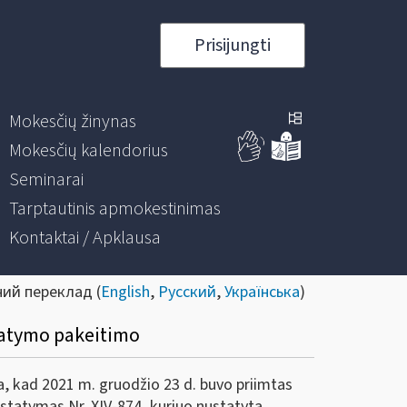
Prisijungti
Mokesčių žinynas
Mokesčių kalendorius
Seminarai
Tarptautinis apmokestinimas
Kontaktai / Apklausa
ний переклад (
English
,
Русский
,
Українська
)
tatymo pakeitimo
ša, kad 2021 m. gruodžio 23 d. buvo priimtas
įstatymas Nr. XIV-874, kuriuo nustatyta