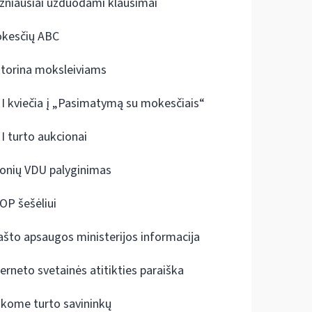
žniausiai užduodami klausimai
kesčių ABC
ktorina moksleiviams
I kviečia į „Pasimatymą su mokesčiais“
I turto aukcionai
onių VDU palyginimas
OP šešėliui
ašto apsaugos ministerijos informacija
terneto svetainės atitikties paraiška
škome turto savininkų