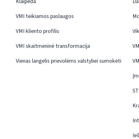
Klaipėda
Da
VMI teikiamos paslaugos
Mo
VMI kliento profilis
Vi
VMI skaitmeninė transformacija
VM
Vienas langelis prievolėms valstybei sumokėti
VM
Įm
ST
Kr
In
Ie