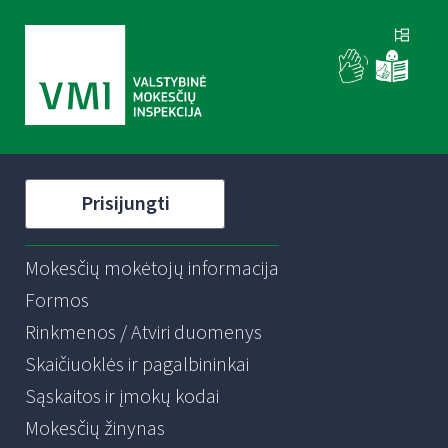
Prisijungti
Mokesčių mokėtojų informacija
Formos
Rinkmenos / Atviri duomenys
Skaičiuoklės ir pagalbininkai
Sąskaitos ir įmokų kodai
Mokesčių žinynas