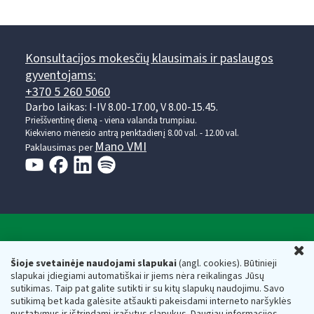
Konsultacijos mokesčių klausimais ir paslaugos
gyventojams:
+370 5 260 5060
Darbo laikas: I-IV 8.00-17.00, V 8.00-15.45.
Prieššventinę dieną - viena valanda trumpiau.
Kiekvieno mėnesio antrą penktadienį 8.00 val. - 12.00 val.
Mano VMI
Paklausimas per
Valstybinė mokesčių inspekcija prie Lietuvos
U
Respublikos finansų ministerijos
Šioje svetainėje naudojami slapukai
(angl. cookies). Būtinieji
slapukai įdiegiami automatiškai ir jiems nėra reikalingas Jūsų
Biudžetinė įstaiga. Juridinio asmens kodas — 188659752,
sutikimas. Taip pat galite sutikti ir su kitų slapukų naudojimu. Savo
adresas: Vasario 16-osios g. 14, 01107 Vilnius, Lietuva, el.paštas:
sutikimą bet kada galėsite atšaukti pakeisdami interneto naršyklės
vmi@vmi.lt
, E. pristatymo dėžutės adresas 188659752
nustatymus ir ištrindami įrašytus slapukus. Daugiau informacijos