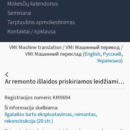
Mokesčių kalendorius
Seminarai
Tarptautinis apmokestinimas
Kontaktai / Apklausa
VMI Machine translation / VMI Машинный перевод /
VMI Машинний переклад (
English
,
Русский
,
Українська
)
Ar remonto išlaidos priskiriamos leidžiamiems atskaitymams, kai nuomininko arba panaudos gavėjo atliktas turto remontas akivaizdžiai nesietinas su turto teikiama nauda nuomininkui arba panaudos gavėjui?
Registracijos numeris KM0694
Ši informacija skelbiama:
Ilgalaikio turto eksploatavimas, remontas,
rekonstrukcija (20 str.)