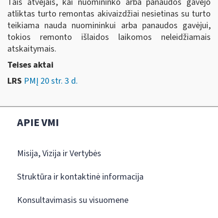
Tais atvejais, kai nuomininko arba panaudos gavėjo
atliktas turto remontas akivaizdžiai nesietinas su turto
teikiama nauda nuomininkui arba panaudos gavėjui,
tokios remonto išlaidos laikomos neleidžiamais
atskaitymais.
Teises aktai
LRS
PMĮ 20 str. 3 d.
APIE VMI
Misija, Vizija ir Vertybės
Struktūra ir kontaktinė informacija
Konsultavimasis su visuomene