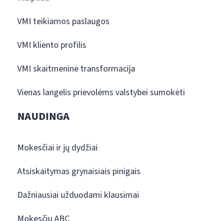
VMI teikiamos paslaugos
VMI kliento profilis
VMI skaitmeninė transformacija
Vienas langelis prievolėms valstybei sumokėti
NAUDINGA
Mokesčiai ir jų dydžiai
Atsiskaitymas grynaisiais pinigais
Dažniausiai užduodami klausimai
Mokesčių ABC