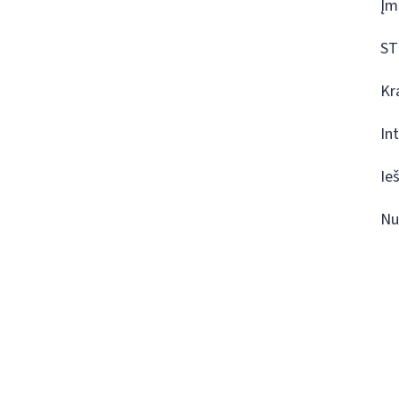
Įm
ST
Kr
In
Ie
Nu