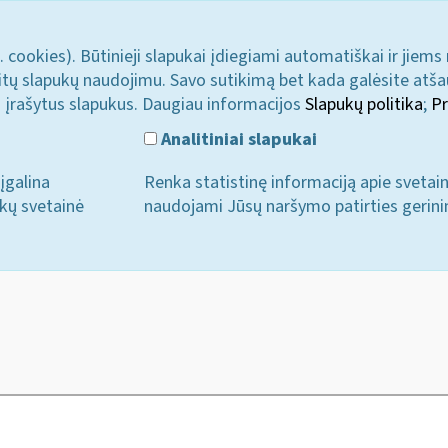
. cookies). Būtinieji slapukai įdiegiami automatiškai ir jiems
u kitų slapukų naudojimu. Savo sutikimą bet kada galėsite atš
i įrašytus slapukus. Daugiau informacijos
Slapukų politika
;
Pr
Analitiniai slapukai
įgalina
Renka statistinę informaciją apie svetai
ukų svetainė
naudojami Jūsų naršymo patirties gerini