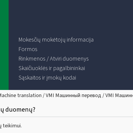
Mokesčių mokėtojų informacija
Formos
Rinkmenos / Atviri duomenys
Skaičiuoklės ir pagalbininkai
Sąskaitos ir įmokų kodai
Machine translation / VMI Машинный перевод / VMI Машин
čių duomenų?
 teikimui.