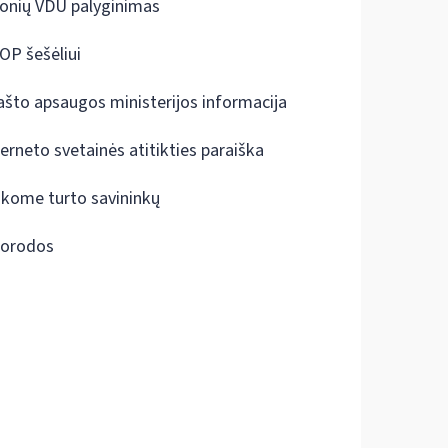
onių VDU palyginimas
OP šešėliui
ašto apsaugos ministerijos informacija
terneto svetainės atitikties paraiška
škome turto savininkų
orodos