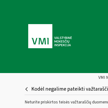
VMI 
Kodėl negalime pateikti važtaraš
Neturite priskirtos teisės važtaraščių duomenų