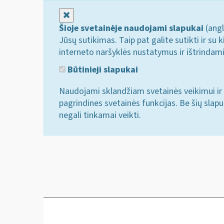
Uždaryti
Šioje svetainėje naudojami slapukai
(angl
Jūsų sutikimas. Taip pat galite sutikti ir s
interneto naršyklės nustatymus ir ištrindam
Būtinieji slapukai
Naudojami sklandžiam svetainės veikimui ir 
pagrindines svetainės funkcijas. Be šių slap
negali tinkamai veikti.