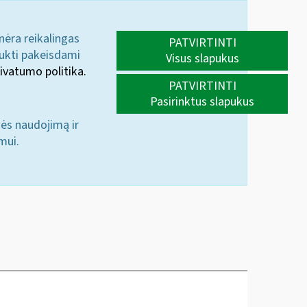
 nėra reikalingas
PATVIRTINTI
aukti pakeisdami
Visus slapukus
ivatumo politika.
PATVIRTINTI
Pasirinktus slapukus
nės naudojimą ir
mui.