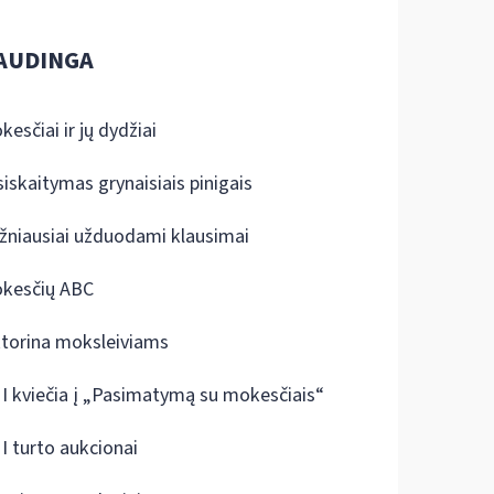
AUDINGA
kesčiai ir jų dydžiai
siskaitymas grynaisiais pinigais
žniausiai užduodami klausimai
kesčių ABC
ktorina moksleiviams
I kviečia į „Pasimatymą su mokesčiais“
I turto aukcionai