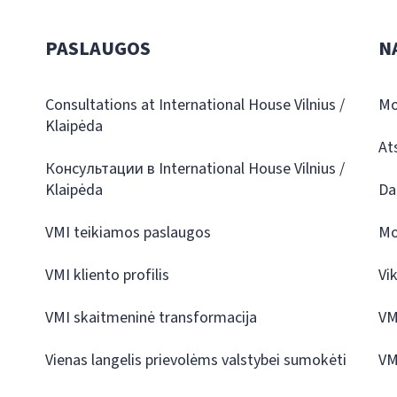
PASLAUGOS
N
Consultations at International House Vilnius /
Mo
Klaipėda
At
Консультации в International House Vilnius /
Klaipėda
Da
VMI teikiamos paslaugos
Mo
VMI kliento profilis
Vi
VMI skaitmeninė transformacija
VM
Vienas langelis prievolėms valstybei sumokėti
VM