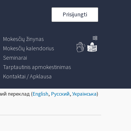
Prisijungti
Mokesčių žinynas
Mokesčių kalendorius
Seminarai
Tarptautinis apmokestinimas
Kontaktai / Apklausa
ний переклад (
English
,
Русский
,
Українська
)