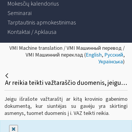
Mokesčių kalendorius
Seminarai
Tarptautinis apmokestinimas
Kontaktai / Apklausa
VMI Machine translation / VMI Машинный перевод /
VMI Машинний переклад (
English
,
Русский
,
Українська
)
Ar reikia teikti važtaraščio duomenis, jeigu siuntėjas vienas asmuo, o vežėjas ir gavėjas tas pats ir pats vežėjas-gavėjas su savo transportu važiuoja pasiimti prekių pas siuntėją?
Jeigu išrašote važtaraštį ar kitą krovinio gabenimo
dokumentą, kur siuntėjas su gavėju yra skirtingi
asmenys, tuomet duomenis į i. VAZ teikti reikia.
Uždaryti