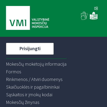
Prisijungti
Mokesčių mokėtojų informacija
Formos
Rinkmenos / Atviri duomenys
Skaičiuoklės ir pagalbininkai
Sąskaitos ir įmokų kodai
Mokesčių žinynas