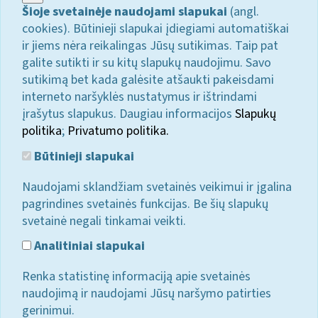
Šioje svetainėje naudojami slapukai
(angl.
cookies). Būtinieji slapukai įdiegiami automatiškai
ir jiems nėra reikalingas Jūsų sutikimas. Taip pat
galite sutikti ir su kitų slapukų naudojimu. Savo
sutikimą bet kada galėsite atšaukti pakeisdami
interneto naršyklės nustatymus ir ištrindami
įrašytus slapukus. Daugiau informacijos
Slapukų
politika
;
Privatumo politika.
Būtinieji slapukai
Naudojami sklandžiam svetainės veikimui ir įgalina
pagrindines svetainės funkcijas. Be šių slapukų
svetainė negali tinkamai veikti.
Analitiniai slapukai
Renka statistinę informaciją apie svetainės
naudojimą ir naudojami Jūsų naršymo patirties
gerinimui.