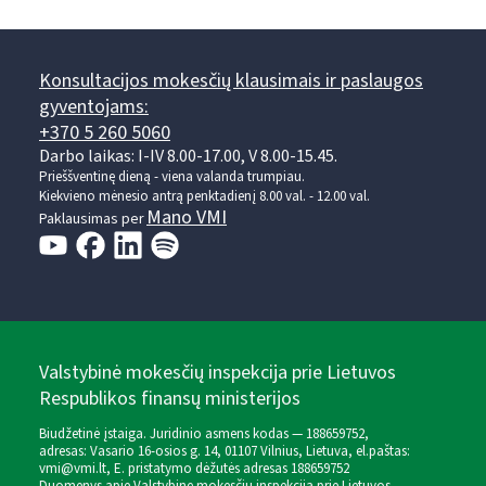
Konsultacijos mokesčių klausimais ir paslaugos
gyventojams:
+370 5 260 5060
Darbo laikas: I-IV 8.00-17.00, V 8.00-15.45.
Prieššventinę dieną - viena valanda trumpiau.
Kiekvieno mėnesio antrą penktadienį 8.00 val. - 12.00 val.
Mano VMI
Paklausimas per
Valstybinė mokesčių inspekcija prie Lietuvos
Respublikos finansų ministerijos
Biudžetinė įstaiga. Juridinio asmens kodas — 188659752,
adresas: Vasario 16-osios g. 14, 01107 Vilnius, Lietuva, el.paštas:
vmi@vmi.lt
, E. pristatymo dėžutės adresas 188659752
Duomenys apie Valstybinę mokesčių inspekciją prie Lietuvos