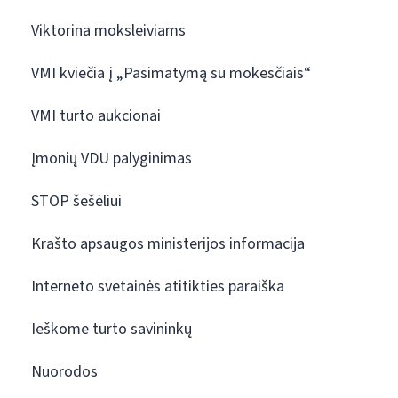
Viktorina moksleiviams
VMI kviečia į „Pasimatymą su mokesčiais“
VMI turto aukcionai
Įmonių VDU palyginimas
STOP šešėliui
Krašto apsaugos ministerijos informacija
Interneto svetainės atitikties paraiška
Ieškome turto savininkų
Nuorodos