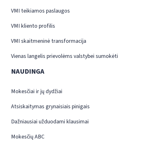
VMI teikiamos paslaugos
VMI kliento profilis
VMI skaitmeninė transformacija
Vienas langelis prievolėms valstybei sumokėti
NAUDINGA
Mokesčiai ir jų dydžiai
Atsiskaitymas grynaisiais pinigais
Dažniausiai užduodami klausimai
Mokesčių ABC