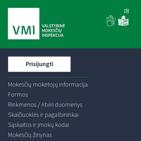
Prisijungti
Mokesčių mokėtojų informacija
Formos
Rinkmenos / Atviri duomenys
Skaičiuoklės ir pagalbininkai
Sąskaitos ir įmokų kodai
Mokesčių žinynas