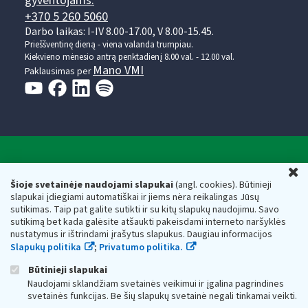
gyventojams:
+370 5 260 5060
Darbo laikas: I-IV 8.00-17.00, V 8.00-15.45.
Prieššventinę dieną - viena valanda trumpiau.
Kiekvieno mėnesio antrą penktadienį 8.00 val. - 12.00 val.
Mano VMI
Paklausimas per
Valstybinė mokesčių inspekcija prie Lietuvos
U
Respublikos finansų ministerijos
Šioje svetainėje naudojami slapukai
(angl. cookies). Būtinieji
slapukai įdiegiami automatiškai ir jiems nėra reikalingas Jūsų
Biudžetinė įstaiga. Juridinio asmens kodas — 188659752,
sutikimas. Taip pat galite sutikti ir su kitų slapukų naudojimu. Savo
adresas: Vasario 16-osios g. 14, 01107 Vilnius, Lietuva, el.paštas:
sutikimą bet kada galėsite atšaukti pakeisdami interneto naršyklės
vmi@vmi.lt
, E. pristatymo dėžutės adresas 188659752
nustatymus ir ištrindami įrašytus slapukus. Daugiau informacijos
Duomenys apie Valstybinę mokesčių inspekciją prie Lietuvos
Slapukų politika
;
Privatumo politika.
Respublikos finansų ministerijos kaupiami ir saugomi Juridinių
asmenų registre
Būtinieji slapukai
Naudojami sklandžiam svetainės veikimui ir įgalina pagrindines
svetainės funkcijas. Be šių slapukų svetainė negali tinkamai veikti.