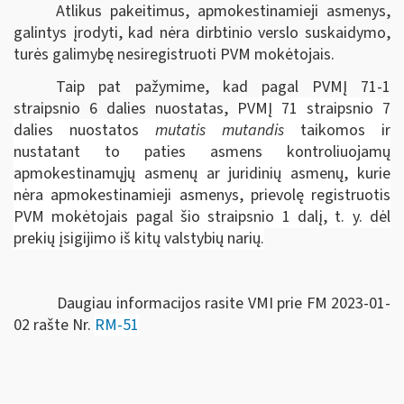
Atlikus pakeitimus, apmokestinamieji asmenys,
galintys įrodyti, kad nėra dirbtinio verslo suskaidymo,
turės galimybę nesiregistruoti PVM mokėtojais.
Taip pat pažymime, kad pagal PVMĮ 71-1
straipsnio 6 dalies nuostatas,
PVMĮ 71 straipsnio 7
dalies nuostatos
mutatis mutandis
taikomos ir
nustatant to paties asmens kontroliuojamų
apmokestinamųjų asmenų ar juridinių asmenų, kurie
nėra apmokestinamieji asmenys, prievolę registruotis
PVM mokėtojais pagal šio straipsnio 1 dalį, t. y. dėl
prekių įsigijimo iš kitų valstybių narių.
Daugiau informacijos rasite VMI prie FM 2023-01-
02 rašte Nr.
RM-51