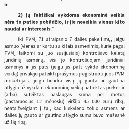
ir
2) jų faktiškai vykdoma ekonominė veikla
nėra to paties pobūdžio, ir jie neveikia vienas kito
naudai ar interesais.
“.
Iki PVMĮ 71 straipsnio 7 dalies pakeitimų, jeigu
asmuo (vienas ar kartu su kitais asmenimis, kurie pagal
PVMĮ laikomi su juo susijusiais) kontroliavo keletą
juridinių asmenų, visi jo kontroliuojami juridiniai
asmenys ir jis pats (jeigu jis pats vykdė ekonominę
veiklą) privalėjo pateikti prašymus įregistruoti juos PVM
mokėtojais, jeigu bendra visų jų gauta ar gautina
atlygio už vykdant ekonominę veiklą patiektas prekes ir
(arba) suteiktas paslaugas suma per metus
(pastaruosius 12 mėnesių) viršijo 45 000 eurų ribą,
neatsižvelgiant į tai, kad kiekvieno tokio asmens ar
dalies jų gauto ar gautino atlygio suma buvo mažesnė
už šią ribą.