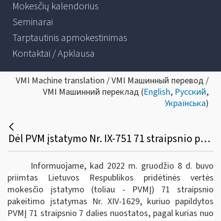
Mokesčių kalendorius
Seminarai
Tarptautinis apmokestinimas
Kontaktai / Apklausa
VMI Machine translation / VMI Машинный перевод /
VMI Машинний переклад (
English
,
Русский
,
Українська
)
Dėl PVM įstatymo Nr. IX-751 71 straipsnio pakeitimo įstatymo
Informuojame, kad
2022 m. gruodžio 8 d. buvo
priimtas Lietuvos Respublikos pridėtinės vertės
mokesčio įstatymo (toliau ­- PVMĮ) 71 straipsnio
pakeitimo įstatymas Nr. XIV-1629, kuriuo papildytos
PVMĮ 71 straipsnio 7 dalies nuostatos, pagal kurias nuo