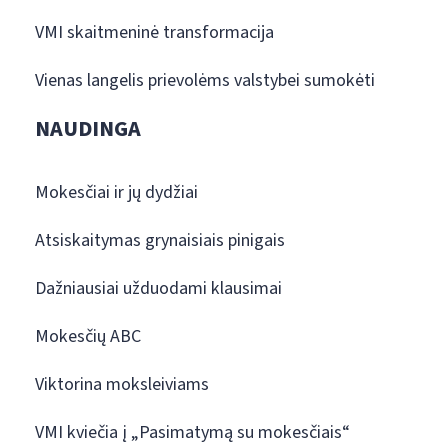
VMI skaitmeninė transformacija
Vienas langelis prievolėms valstybei sumokėti
NAUDINGA
Mokesčiai ir jų dydžiai
Atsiskaitymas grynaisiais pinigais
Dažniausiai užduodami klausimai
Mokesčių ABC
Viktorina moksleiviams
VMI kviečia į „Pasimatymą su mokesčiais“