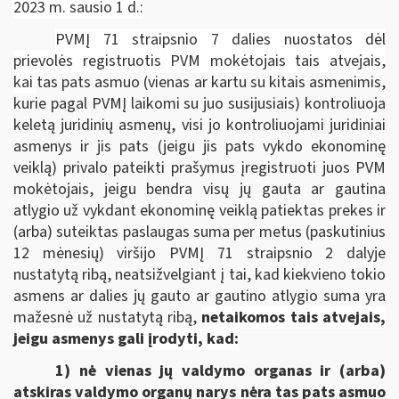
2023 m. sausio 1 d.:
PVMĮ 71 straipsnio 7 dalies nuostatos dėl
prievolės registruotis PVM mokėtojais tais atvejais,
kai
tas pats asmuo (vienas ar kartu su kitais asmenimis,
kurie pagal PVMĮ laikomi su juo susijusiais) kontroliuoja
keletą juridinių asmenų, visi jo kontroliuojami juridiniai
asmenys ir jis pats (jeigu jis pats vykdo ekonominę
veiklą) privalo pateikti prašymus įregistruoti juos PVM
mokėtojais, jeigu bendra visų jų gauta ar gautina
atlygio už vykdant ekonominę veiklą patiektas prekes ir
(arba) suteiktas paslaugas suma per metus (paskutinius
12 mėnesių) viršijo PVMĮ 71 straipsnio 2 dalyje
nustatytą ribą, neatsižvelgiant į tai, kad kiekvieno tokio
asmens ar dalies jų gauto ar gautino atlygio suma yra
mažesnė už nustatytą ribą,
netaikomos tais atvejais,
jeigu asmenys gali įrodyti, kad:
1) nė vienas jų valdymo organas ir (arba)
atskiras valdymo organų narys nėra tas pats asmuo