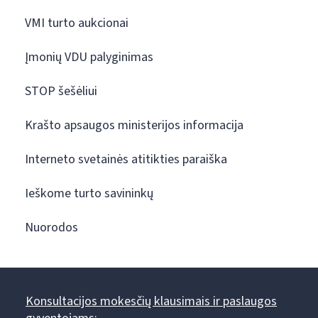
VMI turto aukcionai
Įmonių VDU palyginimas
STOP šešėliui
Krašto apsaugos ministerijos informacija
Interneto svetainės atitikties paraiška
Ieškome turto savininkų
Nuorodos
Konsultacijos mokesčių klausimais ir paslaugos