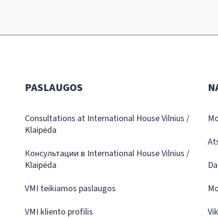
PASLAUGOS
N
Consultations at International House Vilnius /
Mo
Klaipėda
At
Консультации в International House Vilnius /
Klaipėda
Da
VMI teikiamos paslaugos
Mo
VMI kliento profilis
Vi