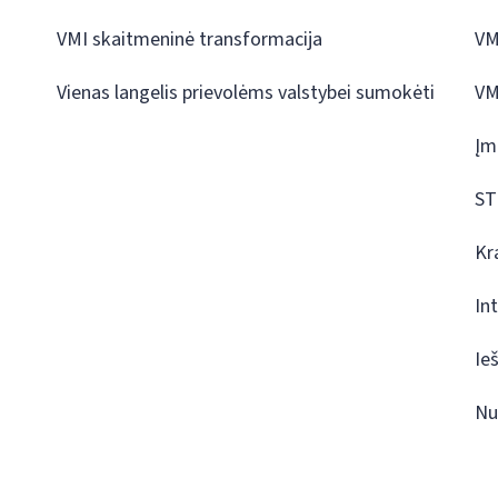
VMI skaitmeninė transformacija
VM
Vienas langelis prievolėms valstybei sumokėti
VM
Įm
ST
Kr
In
Ie
Nu