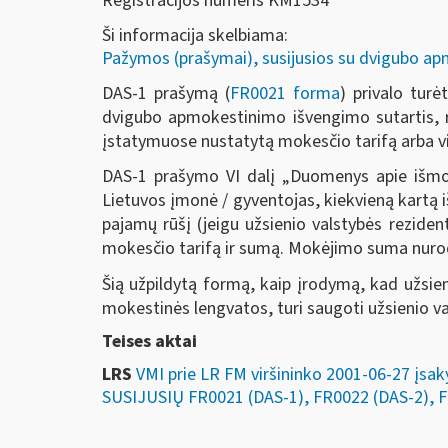
Registracijos numeris KM1534
Ši informacija skelbiama:
Pažymos (prašymai), susijusios su dvigubo a
DAS-1 prašymą (
FR0021 forma
) privalo tur
dvigubo apmokestinimo išvengimo sutartis, re
įstatymuose nustatytą mokesčio tarifą arba vi
DAS-1 prašymo VI dalį „Duomenys apie išmok
Lietuvos įmonė / gyventojas, kiekvieną kartą 
pajamų rūšį (jeigu užsienio valstybės rezide
mokesčio tarifą ir sumą. Mokėjimo suma nurod
Šią užpildytą formą, kaip įrodymą, kad užsie
mokestinės lengvatos, turi saugoti užsienio v
Teises aktai
LRS
VMI prie LR FM viršininko 2001-06-27
SUSIJUSIŲ FR0021 (DAS-1), FR0022 (DAS-2),