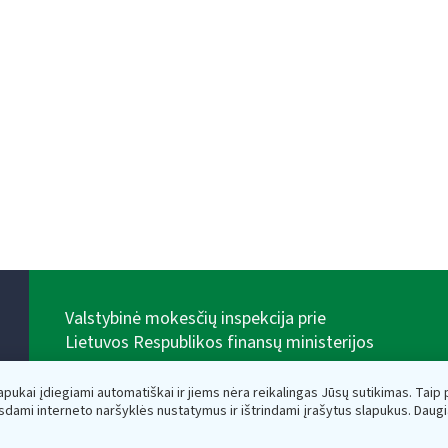
Valstybinė mokesčių inspekcija prie
Lietuvos Respublikos finansų ministerijos
Biudžetinė įstaiga. Juridinio asmens kodas — 188659752,
adresas: Vasario 16-osios g. 14, 01107 Vilnius, Lietuva,
lapukai įdiegiami automatiškai ir jiems nėra reikalingas Jūsų sutikimas. Taip pa
el.paštas:
vmi@vmi.lt
, E. pristatymo dėžutės adresas
sdami interneto naršyklės nustatymus ir ištrindami įrašytus slapukus. Daug
188659752
Duomenys apie Valstybinę mokesčių inspekciją prie