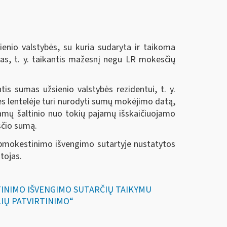
ienio valstybės, su kuria sudaryta ir taikoma
tas, t. y. taikantis mažesnį negu LR mokesčių
 sumas užsienio valstybės rezidentui, t. y.
es lentelėje turi nurodyti sumų mokėjimo datą,
jamų šaltinio nuo tokių pajamų išskaičiuojamo
sčio sumą.
 apmokestinimo išvengimo sutartyje nustatytos
tojas.
ESTINIMO IŠVENGIMO SUTARČIŲ TAIKYMU
KLIŲ PATVIRTINIMO“