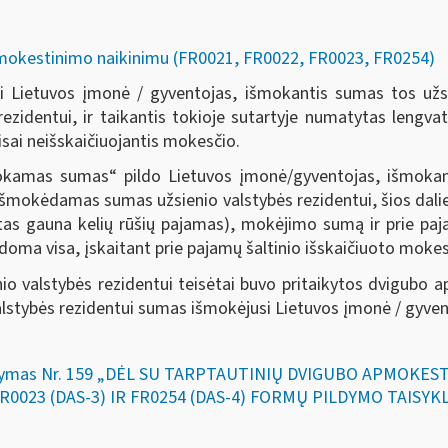
pmokestinimo naikinimu (FR0021, FR0022, FR0023, FR0254)
ėti Lietuvos įmonė / gyventojas, išmokantis sumas tos užs
zidentui, ir taikantis tokioje sutartyje numatytas lengva
sai neišskaičiuojantis mokesčio.
amas sumas“ pildo Lietuvos įmonė/gyventojas, išmokantis
išmokėdamas sumas užsienio valstybės rezidentui, šios dali
ntas gauna kelių rūšių pajamas), mokėjimo sumą ir prie pa
oma visa, įskaitant prie pajamų šaltinio išskaičiuoto moke
nio valstybės rezidentui teisėtai buvo pritaikytos dvigubo
alstybės rezidentui sumas išmokėjusi Lietuvos įmonė / gyven
 įsakymas Nr. 159 „DĖL SU TARPTAUTINIŲ DVIGUBO APMOK
 FR0023 (DAS-3) IR FR0254 (DAS-4) FORMŲ PILDYMO TAISY