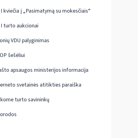
I kviečia į „Pasimatymą su mokesčiais“
I turto aukcionai
onių VDU palyginimas
OP šešėliui
ašto apsaugos ministerijos informacija
terneto svetainės atitikties paraiška
škome turto savininkų
orodos