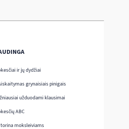
AUDINGA
kesčiai ir jų dydžiai
siskaitymas grynaisiais pinigais
žniausiai užduodami klausimai
kesčių ABC
ktorina moksleiviams