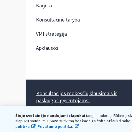
Karjera
Konsultacinė taryba
VMI strategija
Apklausos
Konsultacijos mokesčių klausimais ir
paslaugos gyventojams:
+370 5 260 5060
Darbo laikas: I-IV 8.00-17.00, V 8.00-15.45.
Šioje svetainėje naudojami slapukai
(angl. cookies). Būtinieji s
Prieššventinę dieną - viena valanda trumpiau.
slapukų naudojimu. Savo sutikimą bet kada galėsite atšaukti pakei
Kiekvieno mėnesio antrą penktadienį 8.00 val. - 12.00 val.
politika
;
Privatumo politika.
Mano VMI
Paklausimas per