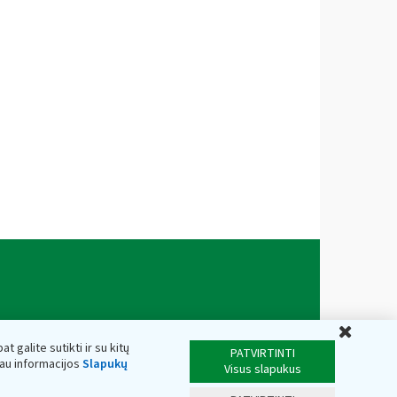
Uždar
t galite sutikti ir su kitų
PATVIRTINTI
iau informacijos
Slapukų
Visus slapukus