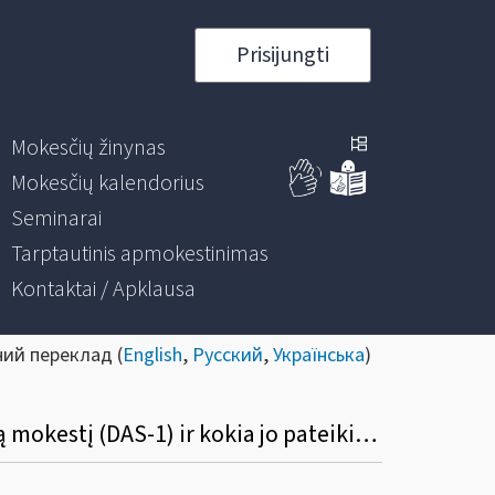
Prisijungti
Mokesčių žinynas
Mokesčių kalendorius
Seminarai
Tarptautinis apmokestinimas
Kontaktai / Apklausa
ний переклад (
English
,
Русский
,
Українська
)
Kada yra naudojamas užsienio valstybės rezidento prašymas sumažinti išskaičiuojamą mokestį (DAS-1) ir kokia jo pateikimo tvarka?