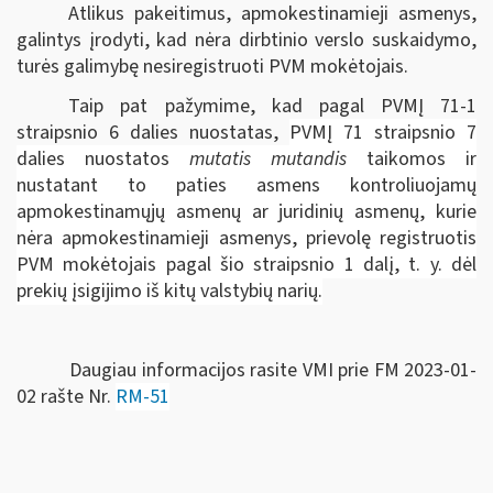
Atlikus pakeitimus, apmokestinamieji asmenys,
galintys įrodyti, kad nėra dirbtinio verslo suskaidymo,
turės galimybę nesiregistruoti PVM mokėtojais.
Taip pat pažymime, kad pagal PVMĮ 71-1
straipsnio 6 dalies nuostatas,
PVMĮ 71 straipsnio 7
dalies nuostatos
mutatis mutandis
taikomos ir
nustatant to paties asmens kontroliuojamų
apmokestinamųjų asmenų ar juridinių asmenų, kurie
nėra apmokestinamieji asmenys, prievolę registruotis
PVM mokėtojais pagal šio straipsnio 1 dalį, t. y. dėl
prekių įsigijimo iš kitų valstybių narių.
Daugiau informacijos rasite VMI prie FM 2023-01-
02 rašte Nr.
RM-51