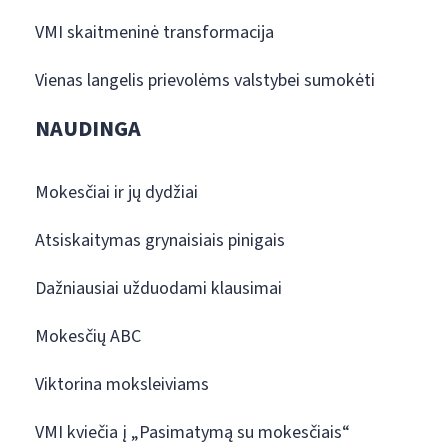
VMI skaitmeninė transformacija
Vienas langelis prievolėms valstybei sumokėti
NAUDINGA
Mokesčiai ir jų dydžiai
Atsiskaitymas grynaisiais pinigais
Dažniausiai užduodami klausimai
Mokesčių ABC
Viktorina moksleiviams
VMI kviečia į „Pasimatymą su mokesčiais“