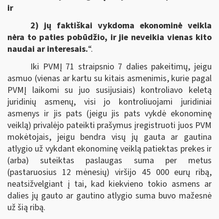
ir
2) jų faktiškai vykdoma ekonominė veikla
nėra to paties pobūdžio, ir jie neveikia vienas kito
naudai ar interesais.
“.
Iki PVMĮ 71 straipsnio 7 dalies pakeitimų, jeigu
asmuo (vienas ar kartu su kitais asmenimis, kurie pagal
PVMĮ laikomi su juo susijusiais) kontroliavo keletą
juridinių asmenų, visi jo kontroliuojami juridiniai
asmenys ir jis pats (jeigu jis pats vykdė ekonominę
veiklą) privalėjo pateikti prašymus įregistruoti juos PVM
mokėtojais, jeigu bendra visų jų gauta ar gautina
atlygio už vykdant ekonominę veiklą patiektas prekes ir
(arba) suteiktas paslaugas suma per metus
(pastaruosius 12 mėnesių) viršijo 45 000 eurų ribą,
neatsižvelgiant į tai, kad kiekvieno tokio asmens ar
dalies jų gauto ar gautino atlygio suma buvo mažesnė
už šią ribą.