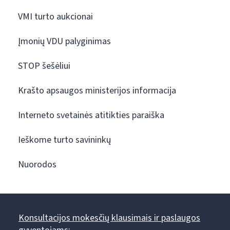
VMI turto aukcionai
Įmonių VDU palyginimas
STOP šešėliui
Krašto apsaugos ministerijos informacija
Interneto svetainės atitikties paraiška
Ieškome turto savininkų
Nuorodos
Konsultacijos mokesčių klausimais ir paslaugos