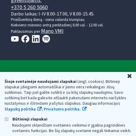
gyventojams:
+370 5 260 5060
Darbo laikas: I-IV 8.00-17.00, V 8.00-15.45.
Prieššventinę dieną - viena valanda trumpiau.
Kiekvieno mėnesio antrą penktadienį 8.00 val. - 12.00 val.
Mano VMI
Paklausimas per
Valstybinė mokesčių inspekcija prie Lietuvos
U
Respublikos finansų ministerijos
Šioje svetainėje naudojami slapukai
(angl. cookies). Būtinieji
slapukai įdiegiami automatiškai ir jiems nėra reikalingas Jūsų
Biudžetinė įstaiga. Juridinio asmens kodas — 188659752,
sutikimas. Taip pat galite sutikti ir su kitų slapukų naudojimu. Savo
adresas: Vasario 16-osios g. 14, 01107 Vilnius, Lietuva, el.paštas:
sutikimą bet kada galėsite atšaukti pakeisdami interneto naršyklės
vmi@vmi.lt
, E. pristatymo dėžutės adresas 188659752
nustatymus ir ištrindami įrašytus slapukus. Daugiau informacijos
Duomenys apie Valstybinę mokesčių inspekciją prie Lietuvos
Slapukų politika
;
Privatumo politika.
Respublikos finansų ministerijos kaupiami ir saugomi Juridinių
asmenų registre
Būtinieji slapukai
Naudojami sklandžiam svetainės veikimui ir įgalina pagrindines
svetainės funkcijas. Be šių slapukų svetainė negali tinkamai veikti.