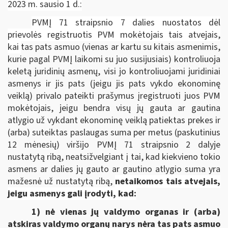
2023 m. sausio 1 d.:
PVMĮ 71 straipsnio 7 dalies nuostatos dėl
prievolės registruotis PVM mokėtojais tais atvejais,
kai
tas pats asmuo (vienas ar kartu su kitais asmenimis,
kurie pagal PVMĮ laikomi su juo susijusiais) kontroliuoja
keletą juridinių asmenų, visi jo kontroliuojami juridiniai
asmenys ir jis pats (jeigu jis pats vykdo ekonominę
veiklą) privalo pateikti prašymus įregistruoti juos PVM
mokėtojais, jeigu bendra visų jų gauta ar gautina
atlygio už vykdant ekonominę veiklą patiektas prekes ir
(arba) suteiktas paslaugas suma per metus (paskutinius
12 mėnesių) viršijo PVMĮ 71 straipsnio 2 dalyje
nustatytą ribą, neatsižvelgiant į tai, kad kiekvieno tokio
asmens ar dalies jų gauto ar gautino atlygio suma yra
mažesnė už nustatytą ribą,
netaikomos tais atvejais,
jeigu asmenys gali įrodyti, kad:
1) nė vienas jų valdymo organas ir (arba)
atskiras valdymo organų narys nėra tas pats asmuo