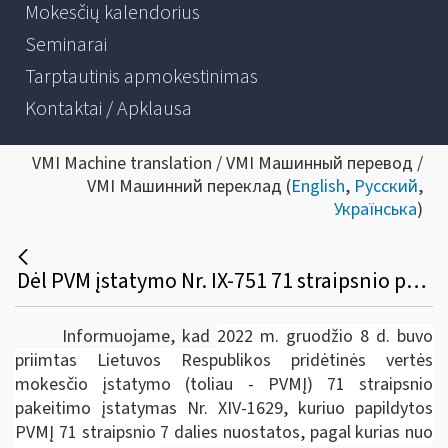
Mokesčių kalendorius
Seminarai
Tarptautinis apmokestinimas
Kontaktai / Apklausa
VMI Machine translation / VMI Машинный перевод /
VMI Машинний переклад (
English
,
Русский
,
Українська
)
Dėl PVM įstatymo Nr. IX-751 71 straipsnio pakeitimo įstatymo
Informuojame, kad
2022 m. gruodžio 8 d. buvo
priimtas Lietuvos Respublikos pridėtinės vertės
mokesčio įstatymo (toliau ­- PVMĮ) 71 straipsnio
pakeitimo įstatymas Nr. XIV-1629, kuriuo papildytos
PVMĮ 71 straipsnio 7 dalies nuostatos, pagal kurias nuo