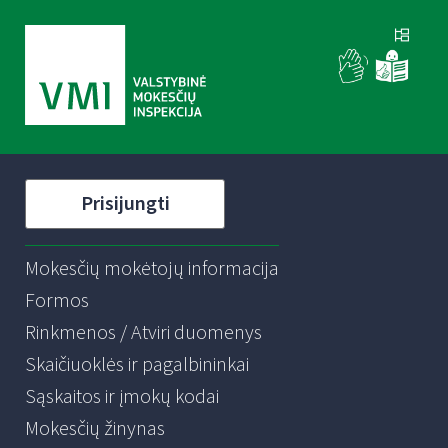
Prisijungti
Mokesčių mokėtojų informacija
Formos
Rinkmenos / Atviri duomenys
Skaičiuoklės ir pagalbininkai
Sąskaitos ir įmokų kodai
Mokesčių žinynas