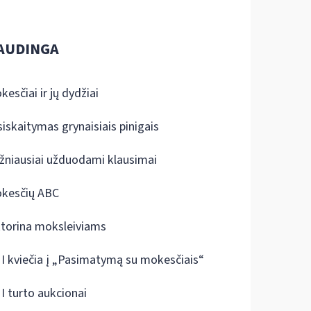
AUDINGA
kesčiai ir jų dydžiai
siskaitymas grynaisiais pinigais
žniausiai užduodami klausimai
kesčių ABC
ktorina moksleiviams
I kviečia į „Pasimatymą su mokesčiais“
I turto aukcionai