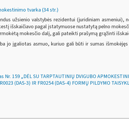
kestinimo tvarka (34 str.)
dus užsienio valstybės rezidentui (juridiniam asmeniui), 
kestį išskaičiavo pagal įstatymuose nustatytą pelno mokesčio
mokėtą mokesčio dalį, gali pateikti prašymą grąžinti išskai
ba jo įgaliotas asmuo, kuriuo gali būti ir sumas išmokėjęs
akymas Nr. 159 „DĖL SU TARPTAUTINIŲ DVIGUBO APMOKEST
 FR0023 (DAS-3) IR FR0254 (DAS-4) FORMŲ PILDYMO TAISY