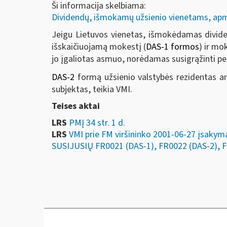
Ši informacija skelbiama:
Dividendų, išmokamų užsienio vienetams, apmo
Jeigu Lietuvos vienetas, išmokėdamas dividen
išskaičiuojamą mokestį (
DAS-1 formos
) ir mo
jo įgaliotas asmuo, norėdamas susigrąžinti per
DAS-2
formą užsienio valstybės rezidentas ar
subjektas, teikia VMI.
Teises aktai
LRS
PMĮ 34 str. 1 d.
LRS
VMI prie FM viršininko 2001-06-27 įs
SUSIJUSIŲ FR0021 (DAS-1), FR0022 (DAS-2),