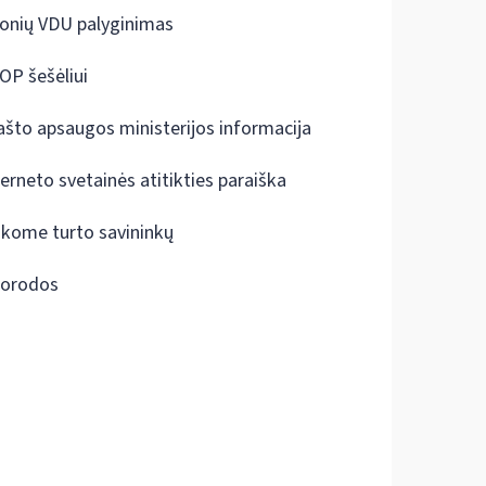
onių VDU palyginimas
OP šešėliui
ašto apsaugos ministerijos informacija
terneto svetainės atitikties paraiška
škome turto savininkų
orodos