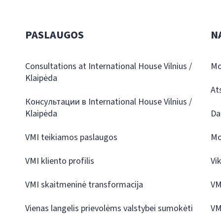
PASLAUGOS
N
Consultations at International House Vilnius /
Mo
Klaipėda
At
Консультации в International House Vilnius /
Klaipėda
Da
VMI teikiamos paslaugos
Mo
VMI kliento profilis
Vi
VMI skaitmeninė transformacija
VM
Vienas langelis prievolėms valstybei sumokėti
VM