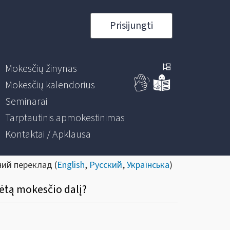
Prisijungti
Mokesčių žinynas
Mokesčių kalendorius
Seminarai
Tarptautinis apmokestinimas
Kontaktai / Apklausa
ний переклад (
English
,
Русский
,
Українська
)
kėtą mokesčio dalį?