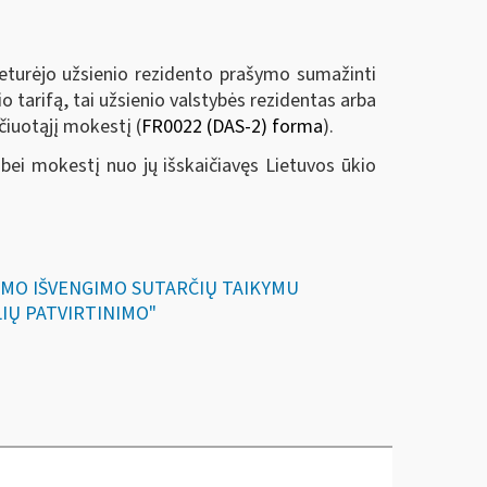
neturėjo užsienio rezidento prašymo sumažinti
 tarifą, tai užsienio valstybės rezidentas arba
čiuotąjį mokestį (
FR0022 (DAS-2) forma
).
 bei mokestį nuo jų išskaičiavęs Lietuvos ūkio
INIMO IŠVENGIMO SUTARČIŲ TAIKYMU
KLIŲ PATVIRTINIMO"