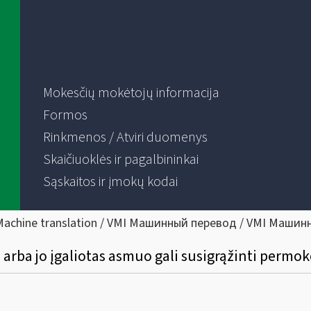
Mokesčių mokėtojų informacija
Formos
Rinkmenos / Atviri duomenys
Skaičiuoklės ir pagalbininkai
Sąskaitos ir įmokų kodai
Machine translation / VMI Машинный перевод / VMI Машин
 arba jo įgaliotas asmuo gali susigrąžinti permo