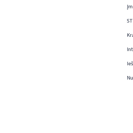
Įm
ST
Kr
In
Ie
Nu