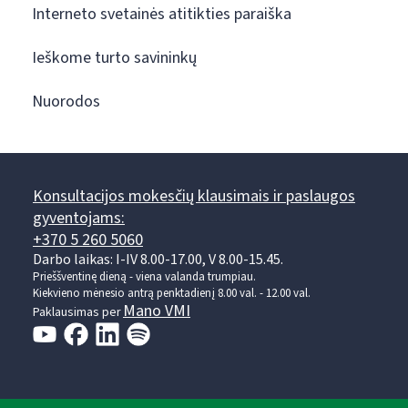
Interneto svetainės atitikties paraiška
Ieškome turto savininkų
Nuorodos
Konsultacijos mokesčių klausimais ir paslaugos
gyventojams:
+370 5 260 5060
Darbo laikas: I-IV 8.00-17.00, V 8.00-15.45.
Prieššventinę dieną - viena valanda trumpiau.
Kiekvieno mėnesio antrą penktadienį 8.00 val. - 12.00 val.
Mano VMI
Paklausimas per