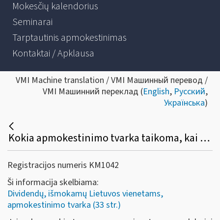
Mokesčių kalendorius
Seminarai
Tarptautinis apmokestinimas
Kontaktai / Apklausa
VMI Machine translation / VMI Машинный перевод /
VMI Машинний переклад (
English
,
Русский
,
Українська
)
Kokia apmokestinimo tvarka taikoma, kai vienetas paskirsto pelną turtu?
Registracijos numeris KM1042
Ši informacija skelbiama:
Dividendų, išmokamų Lietuvos vienetams,
apmokestinimo tvarka (33 str.)