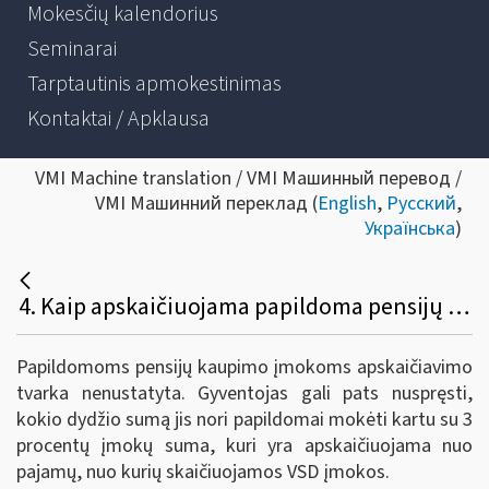
Mokesčių kalendorius
Seminarai
Tarptautinis apmokestinimas
Kontaktai / Apklausa
VMI Machine translation / VMI Машинный перевод /
VMI Машинний переклад (
English
,
Русский
,
Українська
)
4. Kaip apskaičiuojama papildoma pensijų įmoka, kuriai taikoma mokesčio lengvata?
Papildomoms pensijų kaupimo įmokoms apskaičiavimo
tvarka nenustatyta. Gyventojas gali pats nuspręsti,
kokio dydžio sumą jis nori papildomai mokėti kartu su 3
procentų įmokų suma, kuri yra apskaičiuojama nuo
pajamų, nuo kurių skaičiuojamos VSD įmokos.