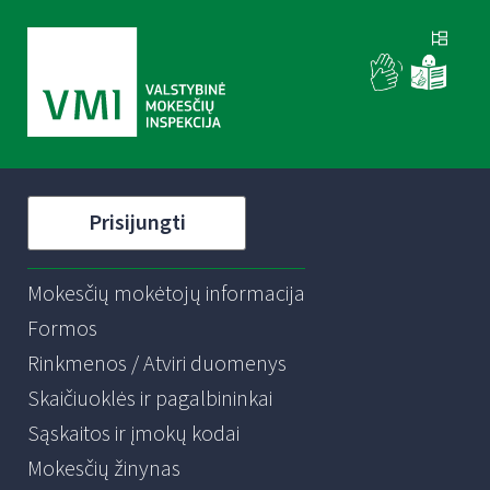
Prisijungti
Mokesčių mokėtojų informacija
Formos
Rinkmenos / Atviri duomenys
Skaičiuoklės ir pagalbininkai
Sąskaitos ir įmokų kodai
Mokesčių žinynas