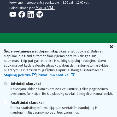
Kiekvieno mėnesio antrą penktadienį 8.00 val. - 12.00 val.
Mano VMI
Paklausimas per
Valstybinė mokesčių inspekcija prie Lietuvos
U
Respublikos finansų ministerijos
Šioje svetainėje naudojami slapukai
(angl. cookies). Būtinieji
slapukai įdiegiami automatiškai ir jiems nėra reikalingas Jūsų
Biudžetinė įstaiga. Juridinio asmens kodas — 188659752,
sutikimas. Taip pat galite sutikti ir su kitų slapukų naudojimu. Savo
adresas: Vasario 16-osios g. 14, 01107 Vilnius, Lietuva, el.paštas:
sutikimą bet kada galėsite atšaukti pakeisdami interneto naršyklės
vmi@vmi.lt
, E. pristatymo dėžutės adresas 188659752
nustatymus ir ištrindami įrašytus slapukus. Daugiau informacijos
Duomenys apie Valstybinę mokesčių inspekciją prie Lietuvos
Slapukų politika
;
Privatumo politika.
Respublikos finansų ministerijos kaupiami ir saugomi Juridinių
asmenų registre
Būtinieji slapukai
Naudojami sklandžiam svetainės veikimui ir įgalina pagrindines
svetainės funkcijas. Be šių slapukų svetainė negali tinkamai veikti.
Analitiniai slapukai
Renka statistinę informaciją apie svetainės naudojimą ir
naudojami Jūsų naršymo patirties gerinimui.