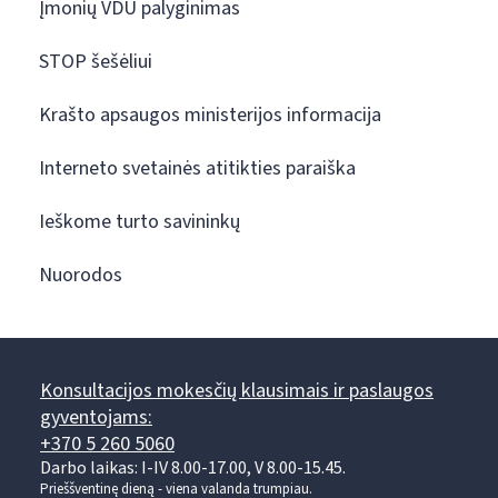
Įmonių VDU palyginimas
STOP šešėliui
Krašto apsaugos ministerijos informacija
Interneto svetainės atitikties paraiška
Ieškome turto savininkų
Nuorodos
Konsultacijos mokesčių klausimais ir paslaugos
gyventojams:
+370 5 260 5060
Darbo laikas: I-IV 8.00-17.00, V 8.00-15.45.
Prieššventinę dieną - viena valanda trumpiau.