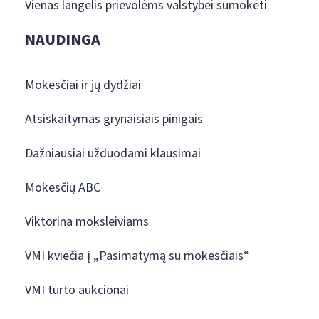
Vienas langelis prievolėms valstybei sumokėti
NAUDINGA
Mokesčiai ir jų dydžiai
Atsiskaitymas grynaisiais pinigais
Dažniausiai užduodami klausimai
Mokesčių ABC
Viktorina moksleiviams
VMI kviečia į „Pasimatymą su mokesčiais“
VMI turto aukcionai