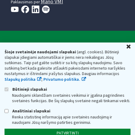
Mano VMI
Paklausimas per
Valstybinė mokesčių inspekcija prie Lietuvos
U
Respublikos finansų ministerijos
Šioje svetainėje naudojami slapukai
(angl. cookies). Būtinieji
slapukai įdiegiami automatiškai ir jiems nėra reikalingas Jūsų
Biudžetinė įstaiga. Juridinio asmens kodas — 188659752,
sutikimas. Taip pat galite sutikti ir su kitų slapukų naudojimu. Savo
adresas: Vasario 16-osios g. 14, 01107 Vilnius, Lietuva, el.paštas:
sutikimą bet kada galėsite atšaukti pakeisdami interneto naršyklės
vmi@vmi.lt
, E. pristatymo dėžutės adresas 188659752
nustatymus ir ištrindami įrašytus slapukus. Daugiau informacijos
Duomenys apie Valstybinę mokesčių inspekciją prie Lietuvos
Slapukų politika
;
Privatumo politika.
Respublikos finansų ministerijos kaupiami ir saugomi Juridinių
asmenų registre
Būtinieji slapukai
Naudojami sklandžiam svetainės veikimui ir įgalina pagrindines
svetainės funkcijas. Be šių slapukų svetainė negali tinkamai veikti.
Analitiniai slapukai
Renka statistinę informaciją apie svetainės naudojimą ir
naudojami Jūsų naršymo patirties gerinimui.
PATVIRTINTI