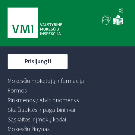
Prisijungti
Mokesčių mokėtojų informacija
Formos
Rinkmenos / Atviri duomenys
Skaičiuoklės ir pagalbininkai
Sąskaitos ir įmokų kodai
Mokesčių žinynas