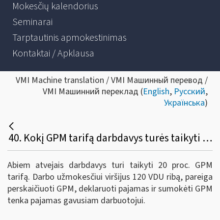
Mokesčių kalendorius
Seminarai
Tarptautinis apmokestinimas
Kontaktai / Apklausa
VMI Machine translation / VMI Машинный перевод /
VMI Машинний переклад (
English
,
Русский
,
Українська
)
40. Kokį GPM tarifą darbdavys turės taikyti išmokėdamas mėnesio darbo užmokestį, kai: 1) dar nežino, kokios bus darbuotojo metinės pajamos, 2) kai mano, kad darbuotojo darbo užmokestis 2019 m. lapkričio ar gruodžio mėn. viršys 120 VDU?
Abiem atvejais darbdavys turi taikyti 20 proc. GPM
tarifą. Darbo užmokesčiui viršijus 120 VDU ribą, pareiga
perskaičiuoti GPM, deklaruoti pajamas ir sumokėti GPM
tenka pajamas gavusiam darbuotojui.