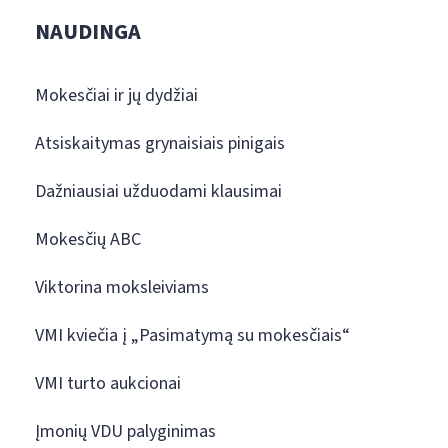
NAUDINGA
Mokesčiai ir jų dydžiai
Atsiskaitymas grynaisiais pinigais
Dažniausiai užduodami klausimai
Mokesčių ABC
Viktorina moksleiviams
VMI kviečia į „Pasimatymą su mokesčiais“
VMI turto aukcionai
Įmonių VDU palyginimas