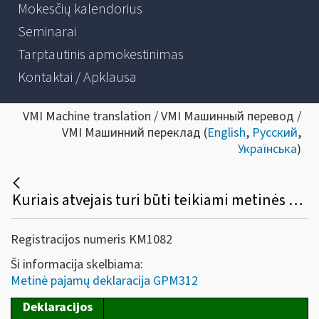
Mokesčių kalendorius
Seminarai
Tarptautinis apmokestinimas
Kontaktai / Apklausa
VMI Machine translation / VMI Машинный перевод /
VMI Машинний переклад (
English
,
Русский
,
Українська
)
Kuriais atvejais turi būti teikiami metinės gyventojams išmokėtų išmokų, priskiriamų A ir B klasės pajamoms, deklaracijos (GPM312) L ir U priedai?
Registracijos numeris KM1082
Ši informacija skelbiama:
Metinė pajamų deklaracija GPM312
D
eklaracijos