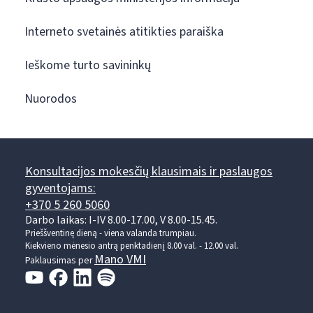
Interneto svetainės atitikties paraiška
Ieškome turto savininkų
Nuorodos
Konsultacijos mokesčių klausimais ir paslaugos
gyventojams:
+370 5 260 5060
Darbo laikas: I-IV 8.00-17.00, V 8.00-15.45.
Prieššventinę dieną - viena valanda trumpiau.
Kiekvieno mėnesio antrą penktadienį 8.00 val. - 12.00 val.
Mano VMI
Paklausimas per