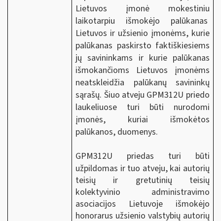
Lietuvos įmonė mokestiniu
laikotarpiu išmokėjo palūkanas
Lietuvos ir užsienio įmonėms, kurie
palūkanas paskirsto faktiškiesiems
jų savininkams ir kurie palūkanas
išmokančioms Lietuvos įmonėms
neatskleidžia palūkanų savininkų
sąrašų. Šiuo atveju GPM312U priedo
laukeliuose turi būti nurodomi
įmonės, kuriai išmokėtos
palūkanos, duomenys.
GPM312U priedas turi būti
užpildomas ir tuo atveju,
kai autorių
teisių ir gretutinių teisių
kolektyvinio administravimo
asociacijos Lietuvoje išmokėjo
honorarus užsienio valstybių autorių