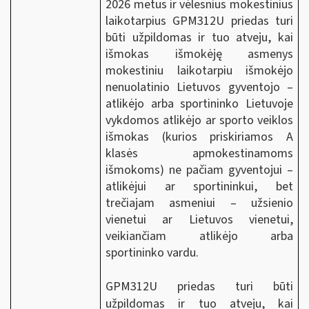
2026 metus ir vėlesnius mokestinius
laikotarpius GPM312U priedas turi
būti užpildomas ir tuo atveju, kai
išmokas išmokėję asmenys
mokestiniu laikotarpiu išmokėjo
nenuolatinio Lietuvos gyventojo –
atlikėjo arba sportininko Lietuvoje
vykdomos atlikėjo ar sporto veiklos
išmokas (kurios priskiriamos A
klasės apmokestinamoms
išmokoms) ne pačiam gyventojui –
atlikėjui ar sportininkui, bet
trečiajam asmeniui – užsienio
vienetui ar Lietuvos vienetui,
veikiančiam atlikėjo arba
sportininko vardu.
GPM312U priedas turi būti
užpildomas ir tuo atveju, kai