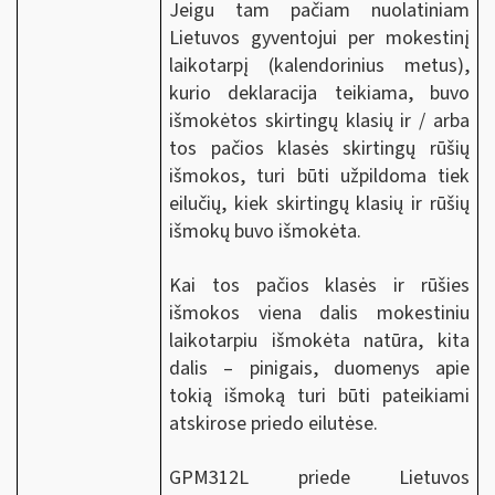
Jeigu tam pačiam nuolatiniam
Lietuvos gyventojui per mokestinį
laikotarpį (kalendorinius metus),
kurio deklaracija teikiama, buvo
išmokėtos skirtingų klasių ir / arba
tos pačios klasės skirtingų rūšių
išmokos, turi būti užpildoma tiek
eilučių, kiek skirtingų klasių ir rūšių
išmokų buvo išmokėta.
Kai tos pačios klasės ir rūšies
išmokos viena dalis mokestiniu
laikotarpiu išmokėta natūra, kita
dalis – pinigais, duomenys apie
tokią išmoką turi būti pateikiami
atskirose priedo eilutėse.
GPM312L priede Lietuvos