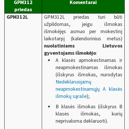
GPM312
Komentarai
priedas
GPM312L
GPM312L priedas turi būti
užpildomas, jeigu išmokas
išmokėjęs asmuo per mokestinį
laikotarpį (kalendorinius metus)
nuolatiniams Lietuvos
gyventojams išmokėjo
:
A klasės apmokestinamas ir
neapmokestinamas išmokas
(išskyrus išmokas, nurodytas
Nedeklaruojamų
neapmokestinamųjų A klasės
išmokų sąraše
);
B klasės išmokas (išskyrus B
klasės išmokas, kurių
neprivaloma deklaruoti).