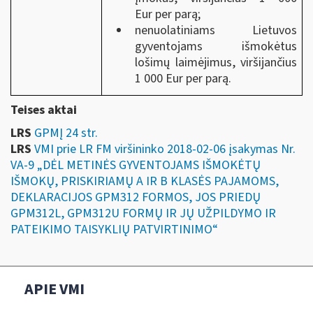
Eur per parą;
nenuolatiniams Lietuvos
gyventojams išmokėtus
lošimų laimėjimus, viršijančius
1 000 Eur per parą.
Teises aktai
LRS
GPMĮ 24 str.
LRS
VMI prie LR FM viršininko 2018-02-06 įsakymas Nr.
VA-9 „DĖL METINĖS GYVENTOJAMS IŠMOKĖTŲ
IŠMOKŲ, PRISKIRIAMŲ A IR B KLASĖS PAJAMOMS,
DEKLARACIJOS GPM312 FORMOS, JOS PRIEDŲ
GPM312L, GPM312U FORMŲ IR JŲ UŽPILDYMO IR
PATEIKIMO TAISYKLIŲ PATVIRTINIMO“
APIE VMI