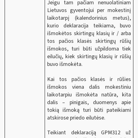
Jeigu tam pačiam nenuolatiniam
Lietuvos gyventojui per mokestinį
laikotarpį (kalendorinius metus),
kurio deklaracija teikiama, buvo
išmokėtos skirtingų klasių ir / arba
tos pačios klasės skirtingų rūšių
išmokos, turi būti užpildoma tiek
eilučių, kiek skirtingų klasių ir rūšių
buvo išmokėta.
Kai tos pačios klasės ir rūšies
išmokos viena dalis mokestiniu
laikotarpiu išmokėta natūra, kita
dalis – pinigais, duomenys apie
tokią išmoką turi būti pateikiami
atskirose priedo eilutėse.
Teikiant deklaraciją GPM312 už