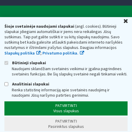
Valstybinė mokesčių inspekcija prie Lietuvos
U
Respublikos finansų ministerijos
Šioje svetainėje naudojami slapukai
(angl. cookies). Būtinieji
slapukai įdiegiami automatiškai ir jiems nėra reikalingas Jūsų
Biudžetinė įstaiga. Juridinio asmens kodas — 188659752,
sutikimas. Taip pat galite sutikti ir su kitų slapukų naudojimu. Savo
adresas: Vasario 16-osios g. 14, 01107 Vilnius, Lietuva, el.paštas:
sutikimą bet kada galėsite atšaukti pakeisdami interneto naršyklės
vmi@vmi.lt
, E. pristatymo dėžutės adresas 188659752
nustatymus ir ištrindami įrašytus slapukus. Daugiau informacijos
Duomenys apie Valstybinę mokesčių inspekciją prie Lietuvos
Slapukų politika
;
Privatumo politika.
Respublikos finansų ministerijos kaupiami ir saugomi Juridinių
asmenų registre
Būtinieji slapukai
Naudojami sklandžiam svetainės veikimui ir įgalina pagrindines
svetainės funkcijas. Be šių slapukų svetainė negali tinkamai veikti.
Analitiniai slapukai
Renka statistinę informaciją apie svetainės naudojimą ir
naudojami Jūsų naršymo patirties gerinimui.
PATVIRTINTI
Visus slapukus
PATVIRTINTI
Pasirinktus slapukus