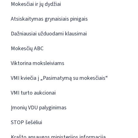
Mokesčiai ir jų dydžiai
Atsiskaitymas grynaisiais pinigais
Dažniausiai užduodami klausimai
Mokesčių ABC
Viktorina moksleiviams
VMI kviečia į „Pasimatymą su mokesčiais“
VMI turto aukcionai
Įmonių VDU palyginimas
STOP šešėliui
Krašto apsaugos ministerijos informacija