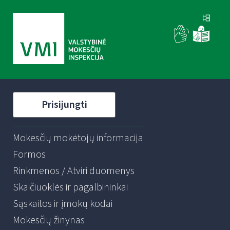
Prisijungti
Mokesčių mokėtojų informacija
Formos
Rinkmenos / Atviri duomenys
Skaičiuoklės ir pagalbininkai
Sąskaitos ir įmokų kodai
Mokesčių žinynas