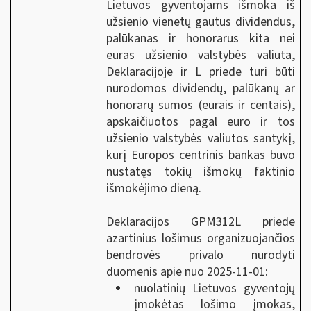
Lietuvos gyventojams išmoka iš
užsienio vienetų gautus dividendus,
palūkanas ir honorarus kita nei
euras užsienio valstybės valiuta,
Deklaracijoje ir L priede turi būti
nurodomos dividendų, palūkanų ar
honorarų sumos (eurais ir centais),
apskaičiuotos pagal euro ir tos
užsienio valstybės valiutos santykį,
kurį Europos centrinis bankas buvo
nustatęs tokių išmokų faktinio
išmokėjimo dieną.
Deklaracijos GPM312L priede
azartinius lošimus organizuojančios
bendrovės privalo nurodyti
duomenis apie nuo 2025-11-01:
nuolatinių Lietuvos gyventojų
įmokėtas lošimo įmokas,