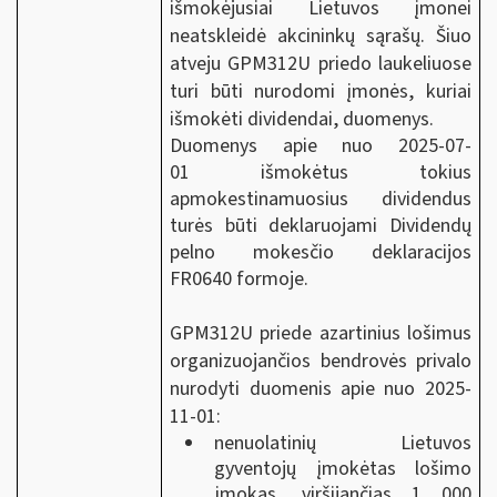
išmokėjusiai Lietuvos įmonei
neatskleidė akcininkų sąrašų. Šiuo
atveju GPM312U priedo laukeliuose
turi būti nurodomi įmonės, kuriai
išmokėti dividendai, duomenys.
Duomenys apie nuo 2025-07-
01 išmokėtus tokius
apmokestinamuosius dividendus
turės būti deklaruojami Dividendų
pelno mokesčio deklaracijos
FR0640 formoje.
GPM312U priede azartinius lošimus
organizuojančios bendrovės privalo
nurodyti duomenis apie nuo 2025-
11-01:
nenuolatinių Lietuvos
gyventojų įmokėtas lošimo
įmokas, viršijančias 1 000