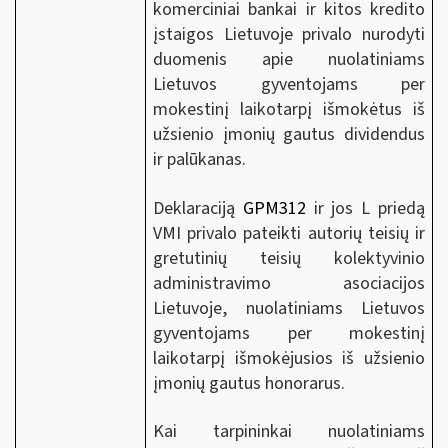
komerciniai bankai ir kitos kredito
įstaigos Lietuvoje privalo nurodyti
duomenis apie nuolatiniams
Lietuvos gyventojams per
mokestinį laikotarpį išmokėtus iš
užsienio įmonių gautus dividendus
ir palūkanas.
Deklaraciją
GPM312
ir jos L priedą
VMI privalo pateikti autorių teisių ir
gretutinių teisių kolektyvinio
administravimo asociacijos
Lietuvoje, nuolatiniams Lietuvos
gyventojams per mokestinį
laikotarpį išmokėjusios iš užsienio
įmonių gautus honorarus.
Kai tarpininkai nuolatiniams