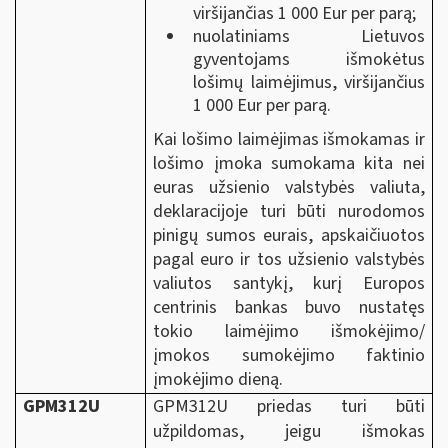
viršijančias 1 000 Eur per parą;
nuolatiniams Lietuvos
gyventojams išmokėtus
lošimų laimėjimus, viršijančius
1 000 Eur per parą.
Kai lošimo laimėjimas išmokamas ir
lošimo įmoka sumokama kita nei
euras užsienio valstybės valiuta,
deklaracijoje turi būti nurodomos
pinigų sumos eurais, apskaičiuotos
pagal euro ir tos užsienio valstybės
valiutos santykį, kurį Europos
centrinis bankas buvo nustatęs
tokio laimėjimo išmokėjimo/
įmokos sumokėjimo faktinio
įmokėjimo dieną.
GPM312U
GPM312U priedas turi būti
užpildomas, jeigu išmokas