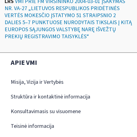
LRS
VMI PRIE FM VIRŠININKO 2004-03-01 ĮSAKYMAS
NR. VA-27 „LIETUVOS RESPUBLIKOS PRIDĖTINĖS
VERTĖS MOKESČIO ĮSTATYMO 51 STRAIPSNIO 2
DALIES 5–7 PUNKTUOSE NURODYTAIS TIKSLAIS Į KITĄ
EUROPOS SĄJUNGOS VALSTYBĘ NARĘ IŠVEŽTŲ
PREKIŲ REGISTRAVIMO TAISYKLĖS“
APIE VMI
Misija, Vizija ir Vertybės
Struktūra ir kontaktinė informacija
Konsultavimasis su visuomene
Teisinė informacija