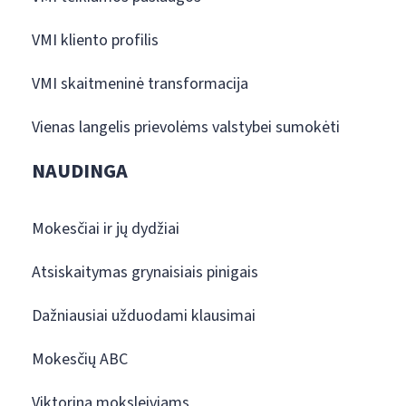
VMI kliento profilis
VMI skaitmeninė transformacija
Vienas langelis prievolėms valstybei sumokėti
NAUDINGA
Mokesčiai ir jų dydžiai
Atsiskaitymas grynaisiais pinigais
Dažniausiai užduodami klausimai
Mokesčių ABC
Viktorina moksleiviams