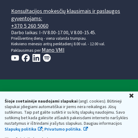
Konsultacijos mokesčių klausimais ir paslaugos
gyventojams:
+370 5 260 5060
Darbo laikas: I-IV 8.00-17.00, V 8.00-15.45.
Prieššventinę dieną - viena valanda trumpiau.
Kiekvieno mėnesio antrą penktadienį 8.00 val. - 12.00 val.
Mano VMI
Paklausimas per
Valstybinė mokesčių inspekcija prie Lietuvos
U
Respublikos finansų ministerijos
Šioje svetainėje naudojami slapukai
(angl. cookies). Būtinieji
slapukai įdiegiami automatiškai ir jiems nėra reikalingas Jūsų
Biudžetinė įstaiga. Juridinio asmens kodas — 188659752,
sutikimas. Taip pat galite sutikti ir su kitų slapukų naudojimu. Savo
adresas: Vasario 16-osios g. 14, 01107 Vilnius, Lietuva, el.paštas:
sutikimą bet kada galėsite atšaukti pakeisdami interneto naršyklės
vmi@vmi.lt
, E. pristatymo dėžutės adresas 188659752
nustatymus ir ištrindami įrašytus slapukus. Daugiau informacijos
Duomenys apie Valstybinę mokesčių inspekciją prie Lietuvos
Slapukų politika
;
Privatumo politika.
Respublikos finansų ministerijos kaupiami ir saugomi Juridinių
asmenų registre