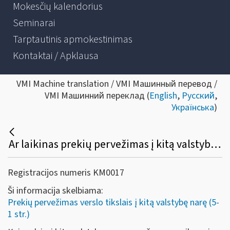
Mokesčių kalendorius
Seminarai
Tarptautinis apmokestinimas
Kontaktai / Apklausa
VMI Machine translation / VMI Машинный перевод /
VMI Машинний переклад (
English
,
Русский
,
Українська
)
Ar laikinas prekių pervežimas į kitą valstybę narę ne ilgesniam kaip 24 mėn. laikotarpiui laikomas prekių tiekimu?
Registracijos numeris KM0017
Ši informacija skelbiama:
Prekių pervežimas verslo tikslais į kitą valstybę narę (5-
1 str.)