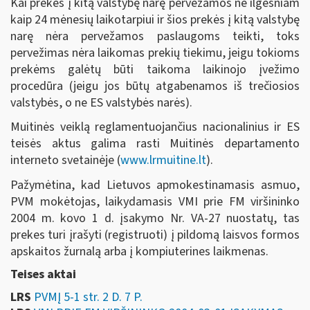
Kai prekės į kitą valstybę narę pervežamos ne ilgesniam
kaip 24 mėnesių laikotarpiui ir šios prekės į kitą valstybę
narę nėra pervežamos paslaugoms teikti, toks
pervežimas nėra laikomas prekių tiekimu, jeigu tokioms
prekėms galėtų būti taikoma laikinojo įvežimo
procedūra (jeigu jos būtų atgabenamos iš trečiosios
valstybės, o ne ES valstybės narės).
Muitinės veiklą reglamentuojančius nacionalinius ir ES
teisės aktus galima rasti Muitinės departamento
interneto svetainėje (
www.lrmuitine.lt
).
Pažymėtina, kad Lietuvos apmokestinamasis asmuo,
PVM mokėtojas, laikydamasis VMI prie FM viršininko
2004 m. kovo 1 d. įsakymo Nr. VA-27 nuostatų, tas
prekes turi įrašyti (registruoti) į pildomą laisvos formos
apskaitos žurnalą arba į kompiuterines laikmenas.
Teises aktai
LRS
PVMĮ 5-1 str. 2 D. 7 P.