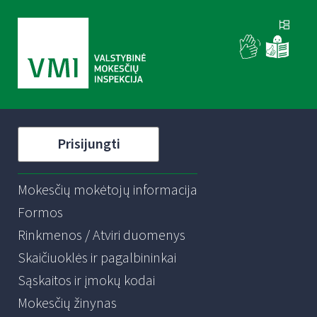
Prisijungti
Mokesčių mokėtojų informacija
Formos
Rinkmenos / Atviri duomenys
Skaičiuoklės ir pagalbininkai
Sąskaitos ir įmokų kodai
Mokesčių žinynas