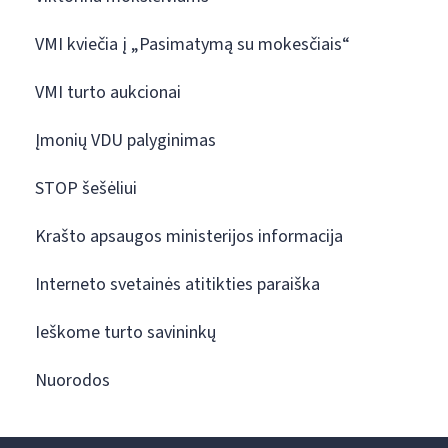
VMI kviečia į „Pasimatymą su mokesčiais“
VMI turto aukcionai
Įmonių VDU palyginimas
STOP šešėliui
Krašto apsaugos ministerijos informacija
Interneto svetainės atitikties paraiška
Ieškome turto savininkų
Nuorodos