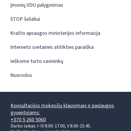
Įmonių VDU palyginimas
STOP šešėliui
Krašto apsaugos ministerijos informacija
Interneto svetainės atitikties paraiška
Ieškome turto savininkų
Nuorodos
Konsultacijos mokesčių klausimais ir paslaugos
gyventojams:
+370 5 260 5060
Darbo laikas: I-IV 8.00-17.00, V 8.00-15.45.