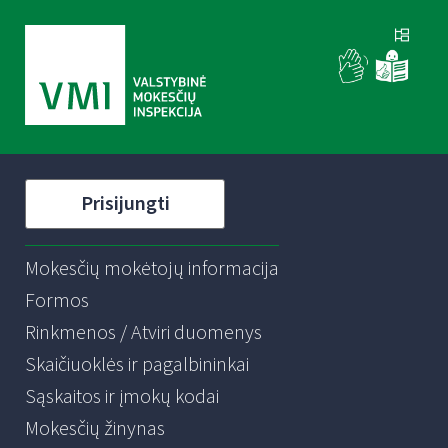
Prisijungti
Mokesčių mokėtojų informacija
Formos
Rinkmenos / Atviri duomenys
Skaičiuoklės ir pagalbininkai
Sąskaitos ir įmokų kodai
Mokesčių žinynas