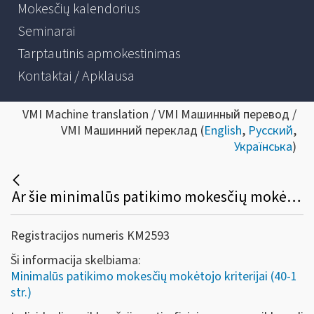
Mokesčių kalendorius
Seminarai
Tarptautinis apmokestinimas
Kontaktai / Apklausa
VMI Machine translation / VMI Машинный перевод /
VMI Машинний переклад (
English
,
Русский
,
Українська
)
Ar šie minimalūs patikimo mokesčių mokėtojo kriterijai taikomi ir tiems mokesčių mokėtojams, kurie vykdo veiklą su verslo liudijimu?
Registracijos numeris KM2593
Ši informacija skelbiama:
Minimalūs patikimo mokesčių mokėtojo kriterijai (40-1
str.)