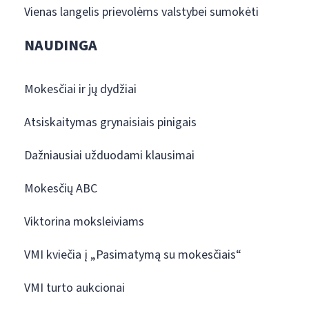
Vienas langelis prievolėms valstybei sumokėti
NAUDINGA
Mokesčiai ir jų dydžiai
Atsiskaitymas grynaisiais pinigais
Dažniausiai užduodami klausimai
Mokesčių ABC
Viktorina moksleiviams
VMI kviečia į „Pasimatymą su mokesčiais“
VMI turto aukcionai