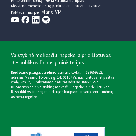
Prieššventinę dieną - viena valanda trumpiau.
Kiekvieno mėnesio antrą penktadienį 8.00 val. - 12.00 val.
Mano VMI
Paklausimas per
Valstybinė mokesčių inspekcija prie Lietuvos
Respublikos finansų ministerijos
Biudžetinė įstaiga. Juridinio asmens kodas — 188659752,
adresas: Vasario 16-osios g. 14, 01107 Vilnius, Lietuva, el.paštas:
vmi@vmi.lt
, E. pristatymo dėžutės adresas 188659752
Duomenys apie Valstybinę mokesčių inspekciją prie Lietuvos
Respublikos finansų ministerijos kaupiami ir saugomi Juridinių
asmenų registre