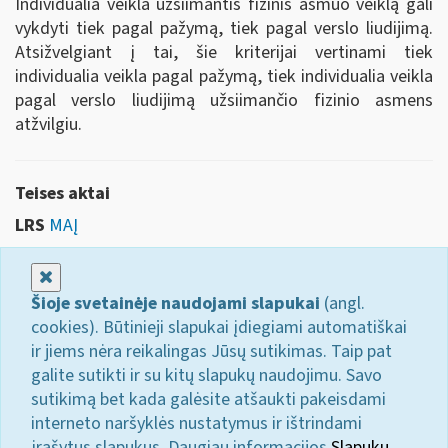
Individualia veikla užsiimantis fizinis asmuo veiklą gali
vykdyti tiek pagal pažymą, tiek pagal verslo liudijimą.
Atsižvelgiant į tai, šie kriterijai vertinami tiek
individualia veikla pagal pažymą, tiek individualia veikla
pagal verslo liudijimą užsiimančio fizinio asmens
atžvilgiu.
Teises aktai
LRS
MAĮ
Uždaryti
Šioje svetainėje naudojami slapukai
(angl.
cookies). Būtinieji slapukai įdiegiami automatiškai
ir jiems nėra reikalingas Jūsų sutikimas. Taip pat
galite sutikti ir su kitų slapukų naudojimu. Savo
sutikimą bet kada galėsite atšaukti pakeisdami
interneto naršyklės nustatymus ir ištrindami
įrašytus slapukus. Daugiau informacijos
Slapukų