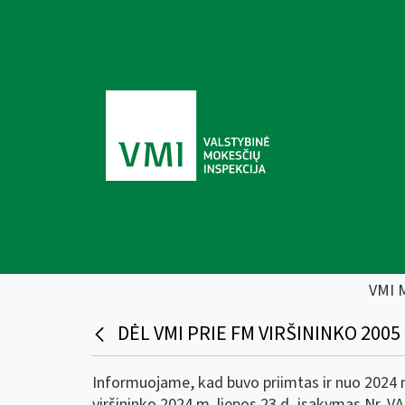
VMI 
DĖL VMI PRIE FM VIRŠININKO 2005 
Informuojame, kad buvo priimtas ir nuo 2024 m.
viršininko 2024 m. liepos 23 d. įsakymas Nr. 