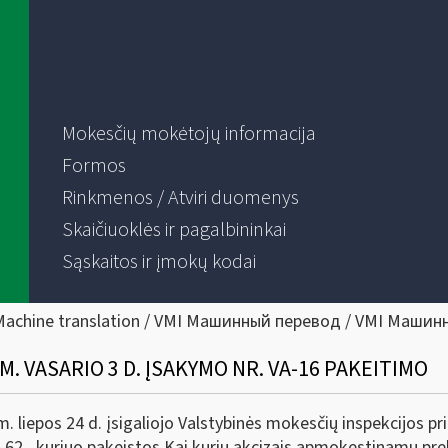
Mokesčių mokėtojų informacija
Formos
Rinkmenos / Atviri duomenys
Skaičiuoklės ir pagalbininkai
Sąskaitos ir įmokų kodai
Machine translation / VMI Машинный перевод / VMI Машин
M. VASARIO 3 D. ĮSAKYMO NR. VA-16 PAKEITIMO
 liepos 24 d. įsigaliojo Valstybinės mokesčių inspekcijos pr
VA-62 , kuriuo pakeistos Kai kurių akcizais apmokestinamų p