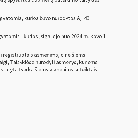
engvatomis, kurios buvo nurodytos AĮ 43
vatomis , kurios įsigaliojo nuo 2024 m. kovo 1
mi registruotais asmenims, o ne šiems
aigi, Taisyklėse nurodyti asmenys, kuriems
nustatyta tvarka šiems asmenims suteiktais