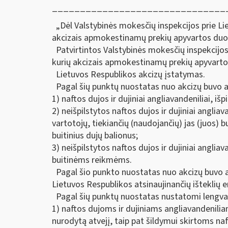
_______________________________
„Dėl Valstybinės mokesčių inspekcijos prie Lie
akcizais apmokestinamų prekių apyvartos duom
Patvirtintos Valstybinės mokesčių inspekcijos 
kurių akcizais apmokestinamų prekių apyvarto
Lietuvos Respublikos akcizų įstatymas.
Pagal šių punktų nuostatas nuo akcizų buvo a
1) naftos dujos ir dujiniai angliavandeniliai, išpi
2) neišpilstytos naftos dujos ir dujiniai angli
vartotojų, tiekiančių (naudojančių) jas (juos) 
buitinius dujų balionus;
3) neišpilstytos naftos dujos ir dujiniai angliav
buitinėms reikmėms.
Pagal šio punkto nuostatas nuo akcizų buvo atl
Lietuvos Respublikos atsinaujinančių išteklių 
Pagal šių punktų nuostatas nustatomi lengvatin
1) naftos dujoms ir dujiniams angliavandenilia
nurodytą atvejį, taip pat šildymui skirtoms naf