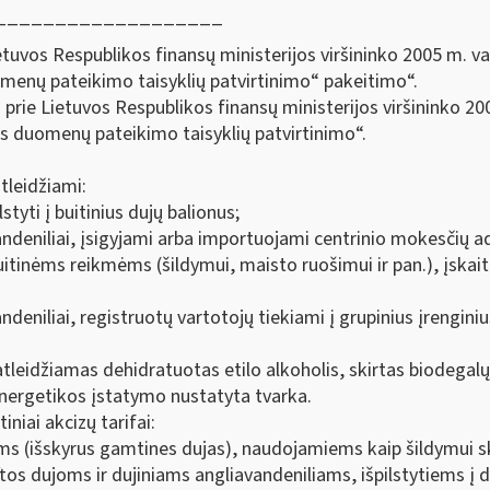
___________________
tuvos Respublikos finansų ministerijos viršininko 2005 m. va
enų pateikimo taisyklių patvirtinimo“ pakeitimo“.
prie Lietuvos Respublikos finansų ministerijos viršininko 20
s duomenų pateikimo taisyklių patvirtinimo“.
tleidžiami:
lstyti į buitinius dujų balionus;
avandeniliai, įsigyjami arba importuojami centrinio mokesčių 
buitinėms reikmėms (šildymui, maisto ruošimui ir pan.), įskait
andeniliai, registruotų vartotojų tiekiami į grupinius įrenginius
eidžiamas dehidratuotas etilo alkoholis, skirtas biodegalų 
energetikos įstatymo nustatyta tvarka.
iai akcizų tarifai:
ms (išskyrus gamtines dujas), naudojamiems kaip šildymui ski
tos dujoms ir dujiniams angliavandeniliams, išpilstytiems į d