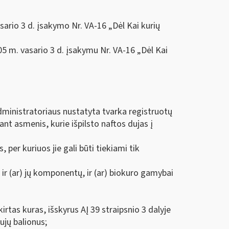
sario 3 d. įsakymo Nr. VA-16 „Dėl Kai kurių
05 m. vasario 3 d. įsakymu Nr. VA-16 „Dėl Kai
administratoriaus nustatyta tvarka registruotų
ant asmenis, kurie išpilsto naftos dujas į
, per kuriuos jie gali būti tiekiami tik
ir (ar) jų komponentų, ir (ar) biokuro gamybai
rtas kuras, išskyrus AĮ 39 straipsnio 3 dalyje
ujų balionus;