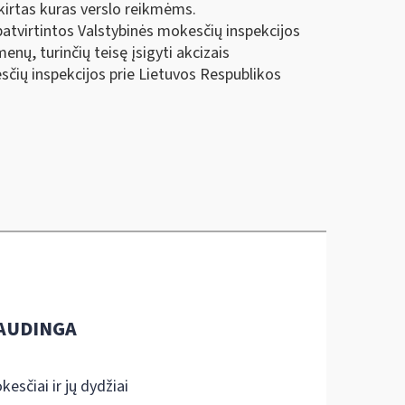
kirtas kuras verslo reikmėms.
patvirtintos Valstybinės mokesčių inspekcijos
nų, turinčių teisę įsigyti akcizais
sčių inspekcijos prie Lietuvos Respublikos
AUDINGA
kesčiai ir jų dydžiai