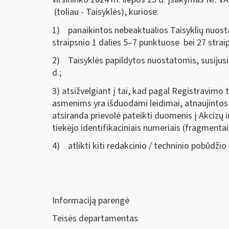
(toliau - Taisyklės), kuriose:
1) panaikintos nebeaktualios Taisyklių nuosta
straipsnio 1 dalies 5–7 punktuose bei 27 straip
2) Taisyklės papildytos nuostatomis, susijusi
d.;
3) atsižvelgiant į tai, kad pagal Registravimo
asmenims yra išduodami leidimai, atnaujintos 
atsiranda prievolė pateikti duomenis į Akcizų
tiekėjo identifikaciniais numeriais (fragmenta
4) atlikti kiti redakcinio / techninio pobūdžio
Informaciją parengė
Teisės departamentas