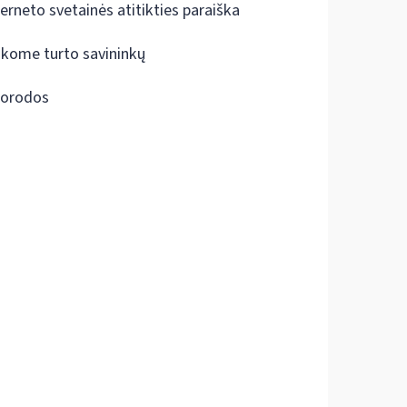
terneto svetainės atitikties paraiška
škome turto savininkų
orodos