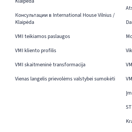
Klaipėda
At
Консультации в International House Vilnius /
Klaipėda
Da
VMI teikiamos paslaugos
Mo
VMI kliento profilis
Vi
VMI skaitmeninė transformacija
VM
Vienas langelis prievolėms valstybei sumokėti
VM
Įm
ST
Kr