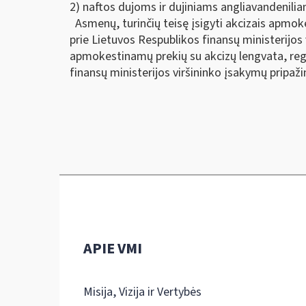
2) naftos dujoms ir dujiniams angliavandenili
Asmenų, turinčių teisę įsigyti akcizais apmoke
prie Lietuvos Respublikos finansų ministerijos 
apmokestinamų prekių su akcizų lengvata, regis
finansų ministerijos viršininko įsakymų pripaži
APIE VMI
Misija, Vizija ir Vertybės