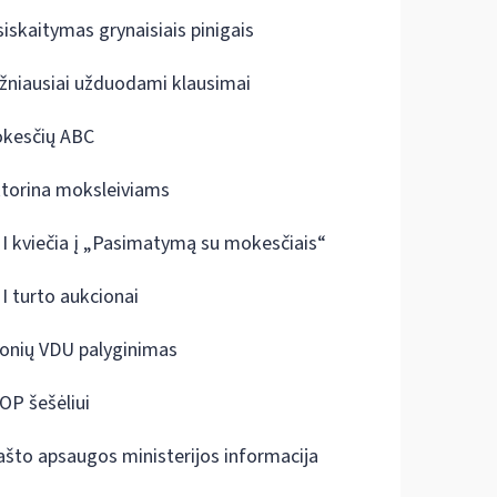
siskaitymas grynaisiais pinigais
žniausiai užduodami klausimai
kesčių ABC
ktorina moksleiviams
I kviečia į „Pasimatymą su mokesčiais“
I turto aukcionai
onių VDU palyginimas
OP šešėliui
ašto apsaugos ministerijos informacija