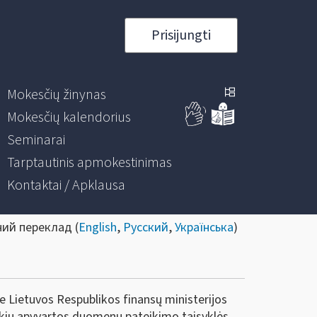
Prisijungti
Mokesčių žinynas
Mokesčių kalendorius
Seminarai
Tarptautinis apmokestinimas
Kontaktai / Apklausa
ний переклад (
English
,
Русский
,
Українська
)
ie Lietuvos Respublikos finansų ministerijos
rekių apyvartos duomenų pateikimo taisyklės