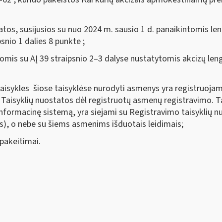
tos, susijusios su nuo 2024 m. sausio 1 d. panaikintomis l
snio 1 dalies 8 punkte ;
omis su AĮ 39 straipsnio 2–3 dalyse nustatytomis akcizų leng
 taisykles šiose taisyklėse nurodyti asmenys yra registruoja
Taisyklių nuostatos dėl registruotų asmenų registravimo. T
 informacinę sistemą, yra siejami su Registravimo taisyklių 
is), o nebe su šiems asmenims išduotais leidimais;
 pakeitimai.