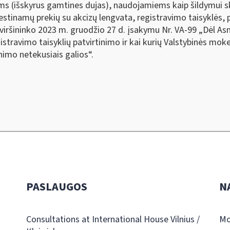
ams (išskyrus gamtines dujas), naudojamiems kaip šildymui s
stinamų prekių su akcizų lengvata, registravimo taisyklės, 
viršininko 2023 m. gruodžio 27 d. įsakymu Nr. VA-99 „Dėl Asme
travimo taisyklių patvirtinimo ir kai kurių Valstybinės moke
nimo netekusiais galios“.
PASLAUGOS
N
Consultations at International House Vilnius /
Mo