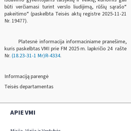
būti verčiamasi turint verslo liudijimą, rūšių sąrašo“
pakeitimo“ (paskelbta Teisės aktų registre 2025-11-21
Nr. 19477).
Platesnė informacija informaciniame pranešime,
kuris paskelbtas VMI prie FM
2025 m. lapkričio 2
4
rašte
Nr.
(18.23-31-1 Mr)R-4334
.
Informaciją parengė
Teisės departamentas
APIE VMI