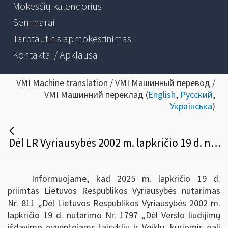
Mokesčių kalendorius
Seminarai
Tarptautinis apmokestinimas
Kontaktai / Apklausa
VMI Machine translation / VMI Машинный перевод /
VMI Машинний переклад (
English
,
Русский
,
Українська
)
Dėl LR Vyriausybės 2002 m. lapkričio 19 d. nutarimo Nr. 1797 „Dėl Verslo liudijimų išdavimo gyventojams taisyklių ir Veiklų, kuriomis gali būti verčiamasi turint verslo liudijimą, rūšių sąrašo“ pakeitimo
Informuojame, kad 2025 m. lapkričio 19 d.
priimtas Lietuvos Respublikos Vyriausybės nutarimas
Nr. 811 „Dėl Lietuvos Respublikos Vyriausybės 2002 m.
lapkričio 19 d. nutarimo Nr. 1797 „Dėl Verslo liudijimų
išdavimo gyventojams taisyklių ir Veiklų, kuriomis gali