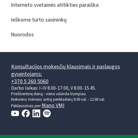
Interneto svetainės atitikties paraiška
Ieškome turto savininkų
Nuorodos
Konsultacijos mokesčių klausimais ir paslaugos
gyventojams:
+370 5 260 5060
Darbo laikas: I-IV 8.00-17.00, V 8.00-15.45.
Prieššventinę dieną - viena valanda trumpiau.
Kiekvieno mėnesio antrą penktadienį 8.00 val. - 12.00 val.
Mano VMI
Paklausimas per