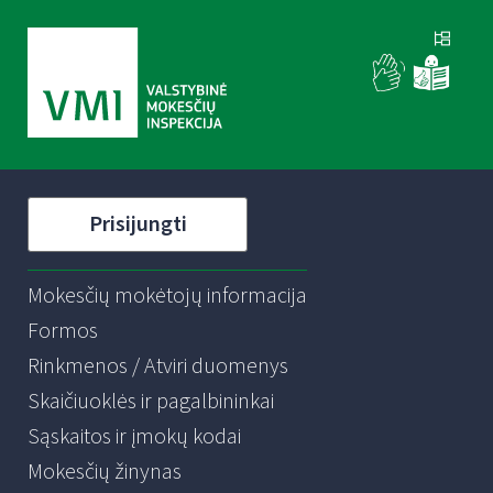
Prisijungti
Mokesčių mokėtojų informacija
Formos
Rinkmenos / Atviri duomenys
Skaičiuoklės ir pagalbininkai
Sąskaitos ir įmokų kodai
Mokesčių žinynas