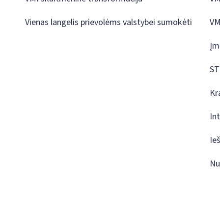
Vienas langelis prievolėms valstybei sumokėti
VM
Įm
ST
Kr
In
Ie
Nu