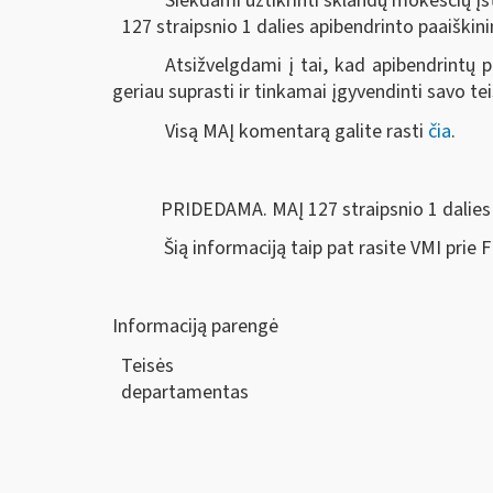
Siekdami užtikrinti sklandų mokesčių 
127 straipsnio 1 dalies apibendrinto paaiški
Atsižvelgdami į tai, kad apibendrintų
geriau suprasti ir tinkamai įgyvendinti savo te
Visą MAĮ komentarą galite rasti
čia
.
PRIDEDAMA. MAĮ 127 straipsnio 1 dalies apib
Šią informaciją taip pat rasite VMI prie
Informaciją parengė
Teisės
departam