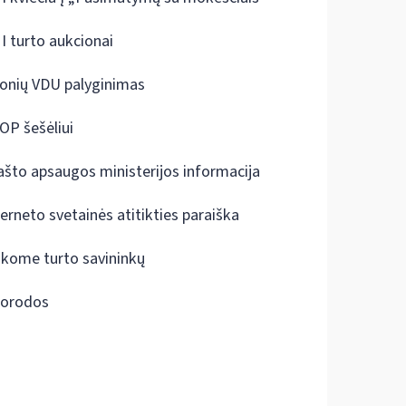
I turto aukcionai
onių VDU palyginimas
OP šešėliui
ašto apsaugos ministerijos informacija
terneto svetainės atitikties paraiška
škome turto savininkų
orodos