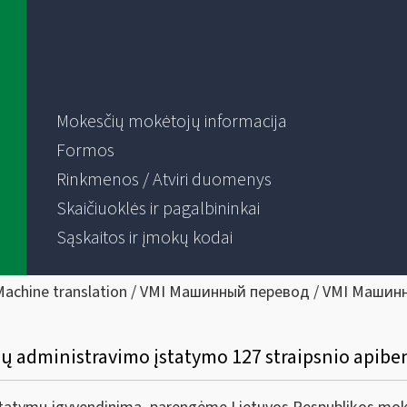
Mokesčių mokėtojų informacija
Formos
Rinkmenos / Atviri duomenys
Skaičiuoklės ir pagalbininkai
Sąskaitos ir įmokų kodai
Machine translation / VMI Машинный перевод / VMI Машин