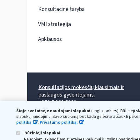
Konsultacinė taryba
VMI strategija
Apklausos
Konsultacijos mokesčių klausimais ir
paslaugos gyventojams:
+370 5 260 5060
Darbo laikas: I-IV 8.00-17.00, V 8.00-15.45.
Šioje svetainėje naudojami slapukai
(angl. cookies). Būtinieji s
Prieššventinę dieną - viena valanda trumpiau.
slapukų naudojimu. Savo sutikimą bet kada galėsite atšaukti pakei
Kiekvieno mėnesio antrą penktadienį 8.00 val. - 12.00 val.
politika
;
Privatumo politika.
Mano VMI
Paklausimas per
Būtinieji slapukai
Naudojami sklandžiam svetainės veikimui ir įgalina pagrindine