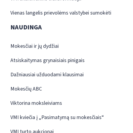
Vienas langelis prievolėms valstybei sumokėti
NAUDINGA
Mokesčiai ir jų dydžiai
Atsiskaitymas grynaisiais pinigais
Dažniausiai užduodami klausimai
Mokesčių ABC
Viktorina moksleiviams
VMI kviečia į „Pasimatymą su mokesčiais“
VMI turto aukcionai