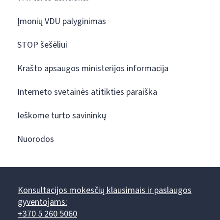
Įmonių VDU palyginimas
STOP šešėliui
Krašto apsaugos ministerijos informacija
Interneto svetainės atitikties paraiška
Ieškome turto savininkų
Nuorodos
Konsultacijos mokesčių klausimais ir paslaugos
gyventojams:
+370 5 260 5060