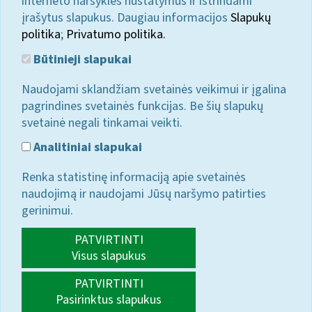
interneto naršyklės nustatymus ir ištrindami
įrašytus slapukus. Daugiau informacijos
Slapukų
politika
;
Privatumo politika.
Būtinieji slapukai
Naudojami sklandžiam svetainės veikimui ir įgalina
pagrindines svetainės funkcijas. Be šių slapukų
svetainė negali tinkamai veikti.
Analitiniai slapukai
Renka statistinę informaciją apie svetainės
naudojimą ir naudojami Jūsų naršymo patirties
gerinimui.
PATVIRTINTI
Visus slapukus
PATVIRTINTI
Pasirinktus slapukus