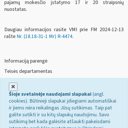
pajamų mokesčio įstatymo 17 ir 20 straipsnių
nuostatas.
Daugiau informacijos rasite VMI prie FM 2024-12-13
rašte
Nr. (18.18-31-1 Mr) R-4474
.
Informaciją parengė
Teisės departamentas
Uždaryti
Šioje svetainėje naudojami slapukai
(angl.
cookies). Būtinieji slapukai įdiegiami automatiškai
ir jiems nėra reikalingas Jūsų sutikimas. Taip pat
galite sutikti ir su kitų slapukų naudojimu. Savo
sutikimą bet kada galėsite atšaukti pakeisdami