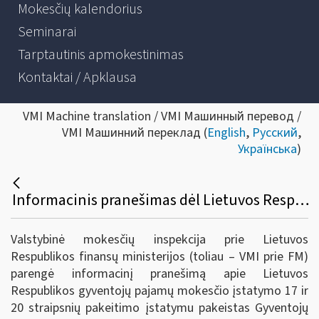
Mokesčių kalendorius
Seminarai
Tarptautinis apmokestinimas
Kontaktai / Apklausa
VMI Machine translation / VMI Машинный перевод /
VMI Машинний переклад (
English
,
Русский
,
Українська
)
Informacinis pranešimas dėl Lietuvos Respublikos gyventojų pajamų mokesčio įstatymo 17 ir 20 straipsnių pakeitimo įstatymo
Valstybinė mokesčių inspekcija prie Lietuvos
Respublikos finansų ministerijos (toliau – VMI prie FM)
parengė informacinį pranešimą apie Lietuvos
Respublikos gyventojų pajamų mokesčio įstatymo 17 ir
20 straipsnių pakeitimo įstatymu pakeistas Gyventojų