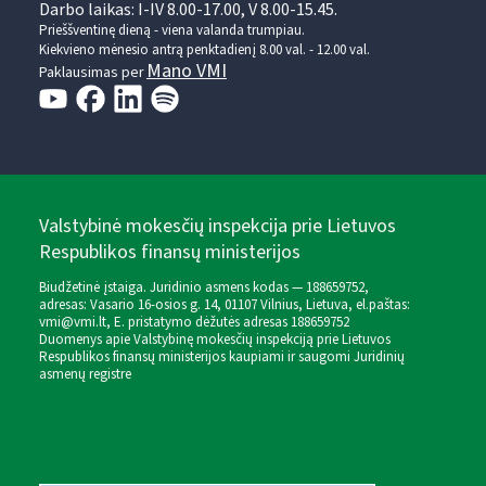
Darbo laikas: I-IV 8.00-17.00, V 8.00-15.45.
Prieššventinę dieną - viena valanda trumpiau.
Kiekvieno mėnesio antrą penktadienį 8.00 val. - 12.00 val.
Mano VMI
Paklausimas per
Valstybinė mokesčių inspekcija prie Lietuvos
Respublikos finansų ministerijos
Biudžetinė įstaiga. Juridinio asmens kodas — 188659752,
adresas: Vasario 16-osios g. 14, 01107 Vilnius, Lietuva, el.paštas:
vmi@vmi.lt
, E. pristatymo dėžutės adresas 188659752
Duomenys apie Valstybinę mokesčių inspekciją prie Lietuvos
Respublikos finansų ministerijos kaupiami ir saugomi Juridinių
asmenų registre