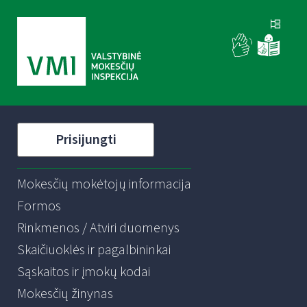
Prisijungti
Mokesčių mokėtojų informacija
Formos
Rinkmenos / Atviri duomenys
Skaičiuoklės ir pagalbininkai
Sąskaitos ir įmokų kodai
Mokesčių žinynas