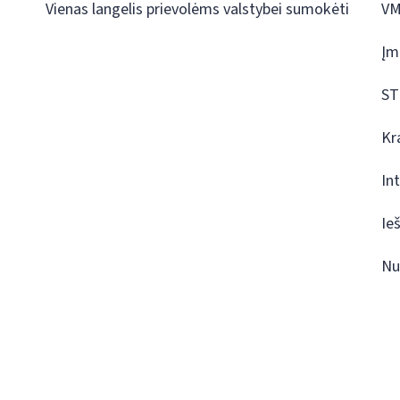
Vienas langelis prievolėms valstybei sumokėti
VM
Įm
ST
Kr
In
Ie
Nu