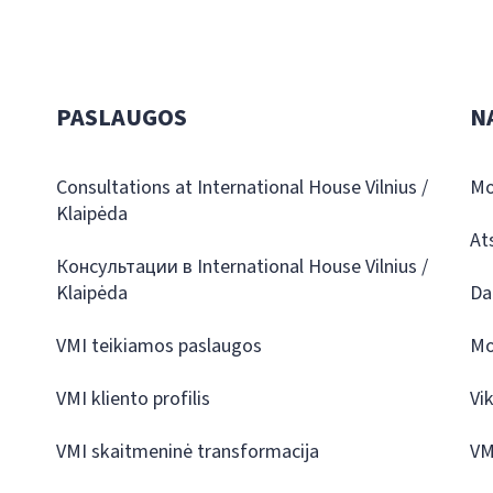
PASLAUGOS
N
Consultations at International House Vilnius /
Mo
Klaipėda
At
Консультации в International House Vilnius /
Klaipėda
Da
VMI teikiamos paslaugos
Mo
VMI kliento profilis
Vi
VMI skaitmeninė transformacija
VM