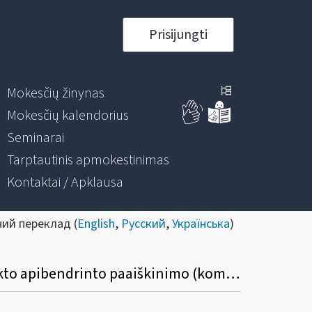
Prisijungti
Mokesčių žinynas
Mokesčių kalendorius
Seminarai
Tarptautinis apmokestinimas
Kontaktai / Apklausa
ний переклад (
English
,
Русский
,
Українська
)
Informacinis pranešimas dėl mokesčių administravimo įstatymo 115 straipsnio 3 punkto apibendrinto paaiškinimo (komentaro) pakeitimo