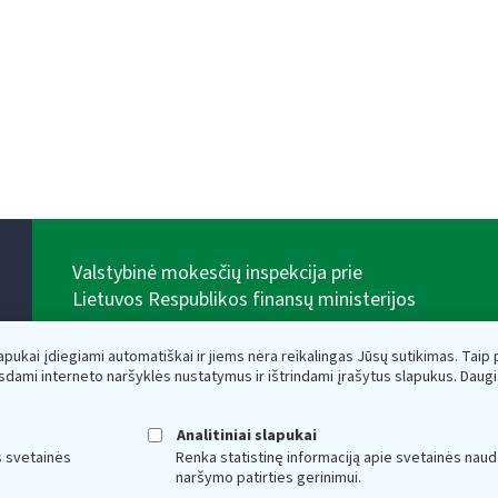
Valstybinė mokesčių inspekcija prie
Lietuvos Respublikos finansų ministerijos
Biudžetinė įstaiga. Juridinio asmens kodas — 188659752,
adresas: Vasario 16-osios g. 14, 01107 Vilnius, Lietuva,
lapukai įdiegiami automatiškai ir jiems nėra reikalingas Jūsų sutikimas. Taip pa
el.paštas:
vmi@vmi.lt
, E. pristatymo dėžutės adresas
sdami interneto naršyklės nustatymus ir ištrindami įrašytus slapukus. Daug
188659752
Duomenys apie Valstybinę mokesčių inspekciją prie
Lietuvos Respublikos finansų ministerijos kaupiami ir
Analitiniai slapukai
saugomi Juridinių asmenų registre
s svetainės
Renka statistinę informaciją apie svetainės naud
naršymo patirties gerinimui.