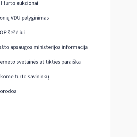
I turto aukcionai
onių VDU palyginimas
OP šešėliui
ašto apsaugos ministerijos informacija
terneto svetainės atitikties paraiška
škome turto savininkų
orodos