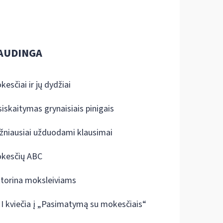
AUDINGA
kesčiai ir jų dydžiai
siskaitymas grynaisiais pinigais
žniausiai užduodami klausimai
kesčių ABC
ktorina moksleiviams
I kviečia į „Pasimatymą su mokesčiais“