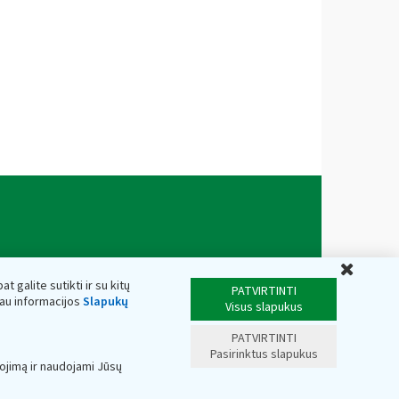
Uždar
t galite sutikti ir su kitų
PATVIRTINTI
iau informacijos
Slapukų
Visus slapukus
PATVIRTINTI
Pasirinktus slapukus
ojimą ir naudojami Jūsų