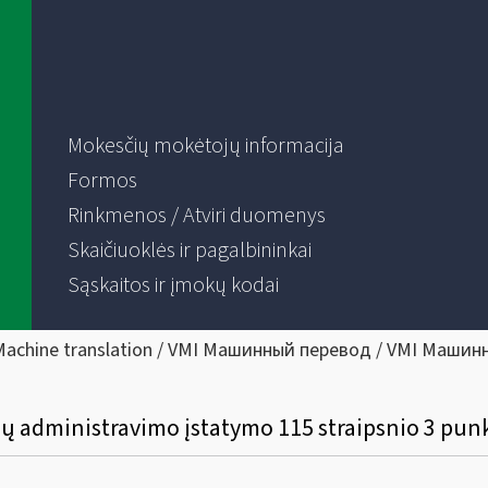
Mokesčių mokėtojų informacija
Formos
Rinkmenos / Atviri duomenys
Skaičiuoklės ir pagalbininkai
Sąskaitos ir įmokų kodai
Machine translation / VMI Машинный перевод / VMI Машин