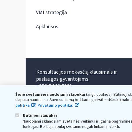
VMI strategija
Apklausos
Konsultacijos mokesčių klausimais ir
paslaugos gyventojams:
+370 5 260 5060
Darbo laikas: I-IV 8.00-17.00, V 8.00-15.45.
Šioje svetainėje naudojami slapukai
(angl. cookies). Būtinieji s
Prieššventinę dieną - viena valanda trumpiau.
slapukų naudojimu. Savo sutikimą bet kada galėsite atšaukti pakei
Kiekvieno mėnesio antrą penktadienį 8.00 val. - 12.00 val.
politika
;
Privatumo politika.
Mano VMI
Paklausimas per
Būtinieji slapukai
Naudojami sklandžiam svetainės veikimui ir įgalina pagrindine
funkcijas. Be šių slapukų svetainė negali tinkamai veikti.