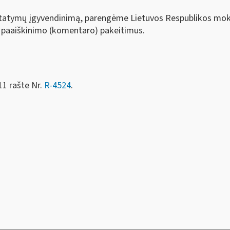
įstatymų įgyvendinimą, parengėme Lietuvos Respublikos
mok
o paaiškinimo (komentaro) pakeitimus.
11 rašte Nr.
R-4524
.