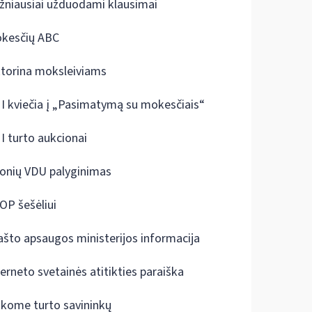
žniausiai užduodami klausimai
kesčių ABC
ktorina moksleiviams
I kviečia į „Pasimatymą su mokesčiais“
I turto aukcionai
onių VDU palyginimas
OP šešėliui
ašto apsaugos ministerijos informacija
terneto svetainės atitikties paraiška
škome turto savininkų