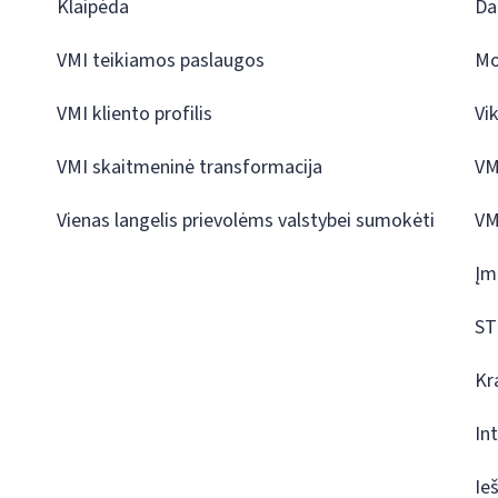
Klaipėda
Da
VMI teikiamos paslaugos
Mo
VMI kliento profilis
Vi
VMI skaitmeninė transformacija
VM
Vienas langelis prievolėms valstybei sumokėti
VM
Įm
ST
Kr
In
Ie