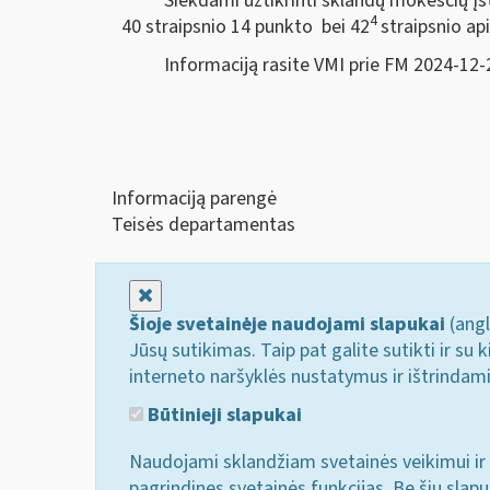
Siekdami užtikrinti sklandų mokesčių 
4
40 straipsnio 14 punkto bei 42
straipsnio ap
Informaciją rasite VMI prie FM 2024-12-
Informaciją parengė
Teisės departamentas
Uždaryti
Šioje svetainėje naudojami slapukai
(angl
Jūsų sutikimas. Taip pat galite sutikti ir s
interneto naršyklės nustatymus ir ištrindam
Būtinieji slapukai
Naudojami sklandžiam svetainės veikimui ir 
pagrindines svetainės funkcijas. Be šių slap