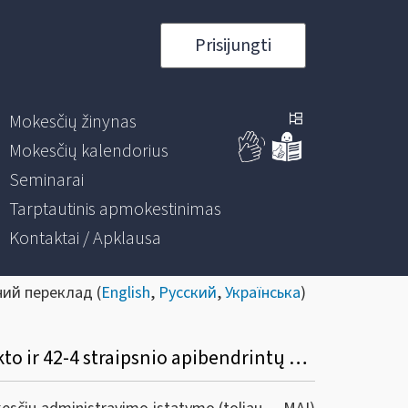
Prisijungti
Mokesčių žinynas
Mokesčių kalendorius
Seminarai
Tarptautinis apmokestinimas
Kontaktai / Apklausa
ний переклад (
English
,
Русский
,
Українська
)
Informacinis pranešimas dėl mokesčių administravimo įstatymo 40 straipsnio 14 punkto ir 42-4 straipsnio apibendrintų paaiškinimų (komentarų) parengimo