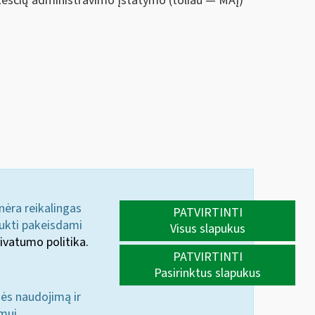
esčių administravimo įstatymo (toliau — MAĮ)
 nėra reikalingas
PATVIRTINTI
aukti pakeisdami
Visus slapukus
ivatumo politika.
PATVIRTINTI
Pasirinktus slapukus
nės naudojimą ir
mui.