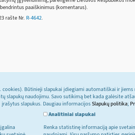
įstatymų įgyvendinimą, parengėme Lietuvos Respublikos
mok
ibendrintus paaiškinimus (komentarus).
23 rašte Nr.
R-4642
.
. cookies). Būtinieji slapukai įdiegiami automatiškai ir jiems
u kitų slapukų naudojimu. Savo sutikimą bet kada galėsite atš
i įrašytus slapukus. Daugiau informacijos
Slapukų politika
;
Pr
Analitiniai slapukai
įgalina
Renka statistinę informaciją apie svetai
ukų svetainė
naudojami Jūsų naršymo patirties gerini