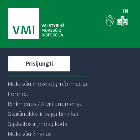
Prisijungti
Mokesčių mokėtojų informacija
Formos
Rinkmenos / Atviri duomenys
Skaičiuoklės ir pagalbininkai
Sąskaitos ir įmokų kodai
Mokesčių žinynas