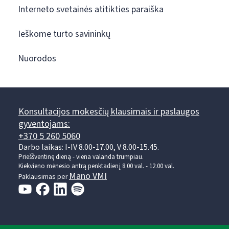
Interneto svetainės atitikties paraiška
Ieškome turto savininkų
Nuorodos
Konsultacijos mokesčių klausimais ir paslaugos
gyventojams:
+370 5 260 5060
Darbo laikas: I-IV 8.00-17.00, V 8.00-15.45.
Prieššventinę dieną - viena valanda trumpiau.
Kiekvieno mėnesio antrą penktadienį 8.00 val. - 12.00 val.
Mano VMI
Paklausimas per