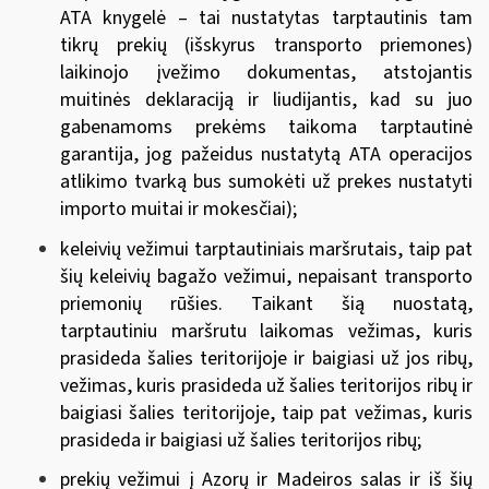
ATA knygelė – tai nustatytas tarptautinis tam
tikrų prekių (išskyrus transporto priemones)
laikinojo įvežimo dokumentas, atstojantis
muitinės deklaraciją ir liudijantis, kad su juo
gabenamoms prekėms taikoma tarptautinė
garantija, jog pažeidus nustatytą ATA operacijos
atlikimo tvarką bus sumokėti už prekes nustatyti
importo muitai ir mokesčiai);
keleivių vežimui tarptautiniais maršrutais, taip pat
šių keleivių bagažo vežimui, nepaisant transporto
priemonių rūšies. Taikant šią nuostatą,
tarptautiniu maršrutu laikomas vežimas, kuris
prasideda šalies teritorijoje ir baigiasi už jos ribų,
vežimas, kuris prasideda už šalies teritorijos ribų ir
baigiasi šalies teritorijoje, taip pat vežimas, kuris
prasideda ir baigiasi už šalies teritorijos ribų;
prekių vežimui į Azorų ir Madeiros salas ir iš šių