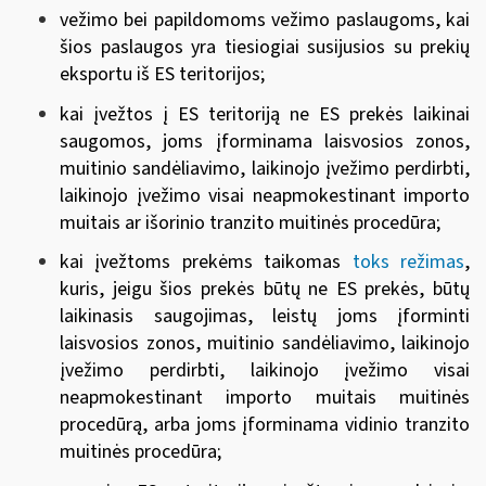
vežimo bei papildomoms vežimo paslaugoms, kai
šios paslaugos yra tiesiogiai susijusios su prekių
eksportu iš ES teritorijos;
kai įvežtos į ES teritoriją ne ES prekės laikinai
saugomos, joms įforminama laisvosios zonos,
muitinio sandėliavimo, laikinojo įvežimo perdirbti,
laikinojo įvežimo visai neapmokestinant importo
muitais ar išorinio tranzito muitinės procedūra;
kai įvežtoms prekėms taikomas
toks režimas
,
kuris, jeigu šios prekės būtų ne ES prekės, būtų
laikinasis saugojimas, leistų joms įforminti
laisvosios zonos, muitinio sandėliavimo, laikinojo
įvežimo perdirbti, laikinojo įvežimo visai
neapmokestinant importo muitais muitinės
procedūrą, arba joms įforminama vidinio tranzito
muitinės procedūra;