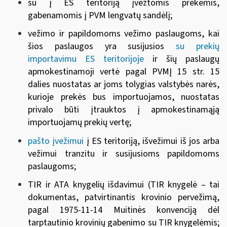
su į ES teritoriją įvežtomis prekėmis,
gabenamomis į PVM lengvatų sandėlį;
vežimo ir papildomoms vežimo paslaugoms, kai
šios paslaugos yra susijusios
su prekių
importavimu ES teritorijoje
ir šių paslaugų
apmokestinamoji vertė pagal PVMĮ 15 str. 15
dalies nuostatas ar joms tolygias valstybės narės,
kurioje prekės bus importuojamos, nuostatas
privalo būti įtrauktos į apmokestinamąją
importuojamų prekių vertę;
pašto įvežimui
į ES teritoriją, išvežimui iš jos arba
vežimui tranzitu ir susijusioms papildomoms
paslaugoms;
TIR ir ATA knygelių išdavimui (TIR knygelė – tai
dokumentas, patvirtinantis krovinio pervežimą,
pagal 1975-11-14 Muitinės konvenciją dėl
tarptautinio krovinių gabenimo su TIR knygelėmis;