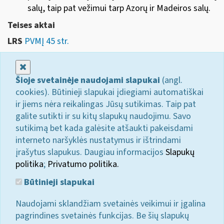
salų, taip pat vežimui tarp Azorų ir Madeiros salų.
Teises aktai
LRS
PVMĮ 45 str.
Uždaryti
Šioje svetainėje naudojami slapukai
(angl.
cookies). Būtinieji slapukai įdiegiami automatiškai
ir jiems nėra reikalingas Jūsų sutikimas. Taip pat
galite sutikti ir su kitų slapukų naudojimu. Savo
sutikimą bet kada galėsite atšaukti pakeisdami
interneto naršyklės nustatymus ir ištrindami
įrašytus slapukus. Daugiau informacijos
Slapukų
politika
;
Privatumo politika.
Būtinieji slapukai
Naudojami sklandžiam svetainės veikimui ir įgalina
pagrindines svetainės funkcijas. Be šių slapukų