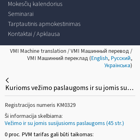
Mokesčių kalendorius
Seminarai
Tarptautinis apmokestinimas
Kontaktai / Apklausa
VMI Machine translation / VMI Машинный перевод /
VMI Машинний переклад (
English
,
Русский
,
Українська
)
Kurioms vežimo paslaugoms ir su jomis susijusiems sandoriams gali būti taikomas 0 proc. PVM tarifas?
Registracijos numeris KM0329
Ši informacija skelbiama:
Vežimo ir su jomis susijusioms paslaugoms (45 str.)
0 proc. PVM tarifas gali būti taikomas: