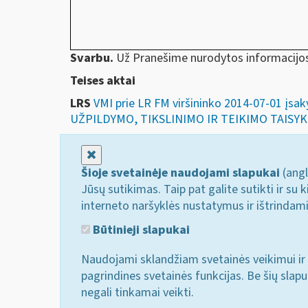
Svarbu.
Už Pranešime nurodytos informacijos 
Teises aktai
LRS
VMI prie LR FM viršininko 2014-07-01
UŽPILDYMO, TIKSLINIMO IR TEIKIMO TAISY
Uždaryti
Šioje svetainėje naudojami slapukai
(angl
Jūsų sutikimas. Taip pat galite sutikti ir s
interneto naršyklės nustatymus ir ištrindam
Būtinieji slapukai
Naudojami sklandžiam svetainės veikimui ir 
pagrindines svetainės funkcijas. Be šių slap
negali tinkamai veikti.