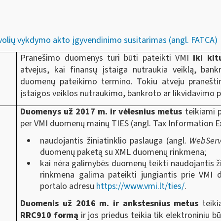
i
volių vykdymo akto įgyvendinimo susitarimas (angl. FATCA)
Pranešimo duomenys
turi būti pateikti VMI
iki ki
atvejus, kai finansų įstaiga nutraukia veiklą, ban
duomenų pateikimo termino. Tokiu atveju praneština
įstaigos veiklos nutraukimo, bankroto ar likvidavimo
Duomenys už 2017 m. ir vėlesnius metus
teikiami 
per VMI duomenų mainų TIES (angl. Tax Information 
naudojantis žiniatinklio paslauga (angl.
WebServ
duomenų paketą su XML duomenų rinkmena;
kai nėra galimybės duomenų teikti naudojantis 
rinkmena galima pateikti jungiantis prie VMI
portalo adresu
https://www.vmi.lt/ties/
.
Duomenis už 2016 m. ir ankstesnius metus
teik
RRC910 formą
ir jos priedus teikia tik elektroniniu