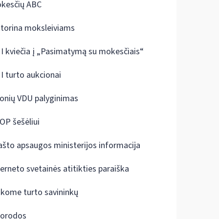
kesčių ABC
ktorina moksleiviams
I kviečia į „Pasimatymą su mokesčiais“
I turto aukcionai
onių VDU palyginimas
OP šešėliui
ašto apsaugos ministerijos informacija
terneto svetainės atitikties paraiška
škome turto savininkų
orodos