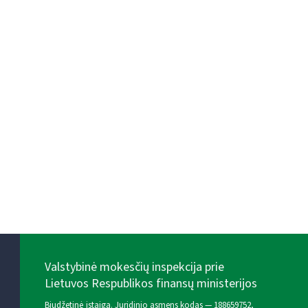
Valstybinė mokesčių inspekcija prie
Lietuvos Respublikos finansų ministerijos
Biudžetinė įstaiga. Juridinio asmens kodas — 188659752,