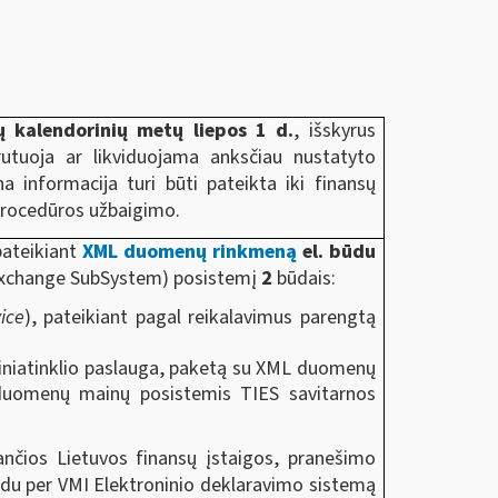
tų kalendorinių metų liepos 1 d.
,
išskyrus
krutuoja ar likviduojama anksčiau nustatyto
 informacija turi būti pateikta iki finansų
 procedūros užbaigimo.
pateikiant
XML duomenų rinkmeną
el. būdu
Exchange SubSystem) posistemį
2
būdais:
ice
), pateikiant pagal reikalavimus parengtą
žiniatinklio paslauga, paketą su XML duomenų
 duomenų mainų posistemis TIES savitarnos
iančios Lietuvos finansų įstaigos, pranešimo
 būdu per VMI Elektroninio deklaravimo sistemą