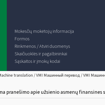
Mokesčių mokėtojų informacija
Formos
Rinkmenos / Atviri duomenys
Skaičiuoklės ir pagalbininkai
Sąskaitos ir įmokų kodai
Machine translation / VMI Машинный перевод / VMI Машин