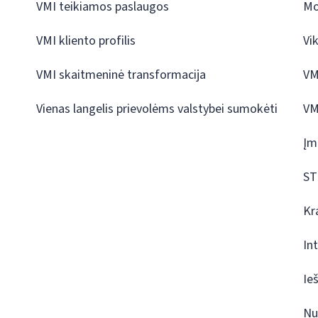
VMI teikiamos paslaugos
Mo
VMI kliento profilis
Vi
VMI skaitmeninė transformacija
VM
Vienas langelis prievolėms valstybei sumokėti
VM
Įm
ST
Kr
In
Ie
Nu