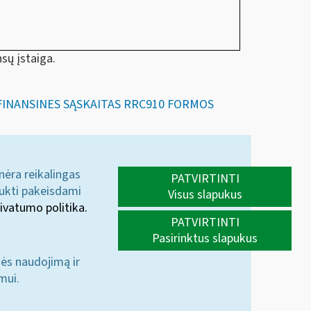
sų įstaiga.
NŲ FINANSINES SĄSKAITAS RRC910 FORMOS
 nėra reikalingas
PATVIRTINTI
aukti pakeisdami
Visus slapukus
ivatumo politika.
PATVIRTINTI
Pasirinktus slapukus
nės naudojimą ir
mui.