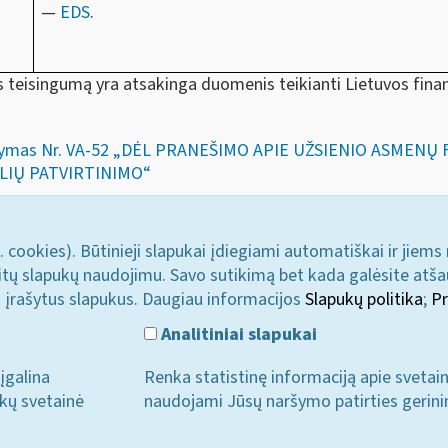
—
EDS
.
teisingumą yra atsakinga duomenis teikianti Lietuvos finan
 įsakymas Nr. VA-52 „DĖL PRANEŠIMO APIE UŽSIENIO ASME
KLIŲ PATVIRTINIMO“
. cookies). Būtinieji slapukai įdiegiami automatiškai ir jiems
u kitų slapukų naudojimu. Savo sutikimą bet kada galėsite atš
i įrašytus slapukus. Daugiau informacijos
Slapukų politika
;
Pr
Analitiniai slapukai
įgalina
Renka statistinę informaciją apie svetai
ukų svetainė
naudojami Jūsų naršymo patirties gerini