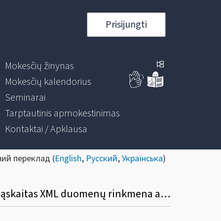
Prisijungti
Mokesčių žinynas
Mokesčių kalendorius
Seminarai
Tarptautinis apmokestinimas
Kontaktai / Apklausa
ний переклад (
English
,
Русский
,
Українська
)
Kada ir kokiu būdu turi būti pateikiama pranešimo apie užsienio asmenų finansines sąskaitas XML duomenų rinkmena ar RRC910 forma?