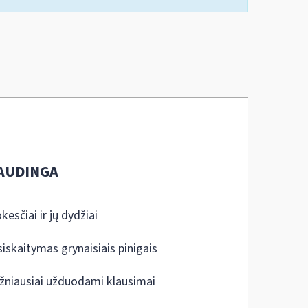
AUDINGA
kesčiai ir jų dydžiai
siskaitymas grynaisiais pinigais
žniausiai užduodami klausimai