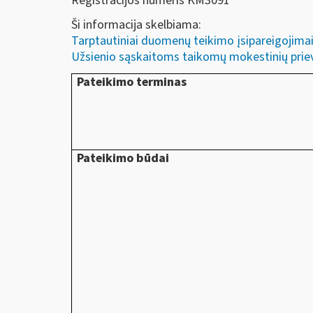
Registracijos numeris KM3091
Ši informacija skelbiama:
Tarptautiniai duomenų teikimo įsipareigojima
Užsienio sąskaitoms taikomų mokestinių prie
Pateikimo terminas
Pateikimo būdai