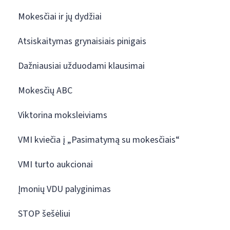
Mokesčiai ir jų dydžiai
Atsiskaitymas grynaisiais pinigais
Dažniausiai užduodami klausimai
Mokesčių ABC
Viktorina moksleiviams
VMI kviečia į „Pasimatymą su mokesčiais“
VMI turto aukcionai
Įmonių VDU palyginimas
STOP šešėliui