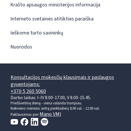
Krašto apsaugos ministerijos informacija
Interneto svetainės atitikties paraiška
Ieškome turto savininkų
Nuorodos
Konsultacijos mokesčių klausimais ir paslaugos
gyventojams:
+370 5 260 5060
Darbo laikas: I-IV 8.00-17.00, V 8.00-15.45.
Prieššventinę dieną - viena valanda trumpiau.
Kiekvieno mėnesio antrą penktadienį 8.00 val. - 12.00 val.
Mano VMI
Paklausimas per