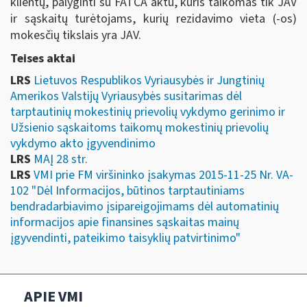
klientų, palyginti su FATCA aktu, kuris taikomas tik JAV
ir sąskaitų turėtojams, kurių rezidavimo vieta (-os)
mokesčių tikslais yra JAV.
Teises aktai
LRS
Lietuvos Respublikos Vyriausybės ir Jungtinių
Amerikos Valstijų Vyriausybės susitarimas dėl
tarptautinių mokestinių prievolių vykdymo gerinimo ir
Užsienio sąskaitoms taikomų mokestinių prievolių
vykdymo akto įgyvendinimo
LRS
MAĮ 28 str.
LRS
VMI prie FM viršininko įsakymas 2015-11-25 Nr. VA-
102 "Dėl Informacijos, būtinos tarptautiniams
bendradarbiavimo įsipareigojimams dėl automatinių
informacijos apie finansines sąskaitas mainų
įgyvendinti, pateikimo taisyklių patvirtinimo"
APIE VMI