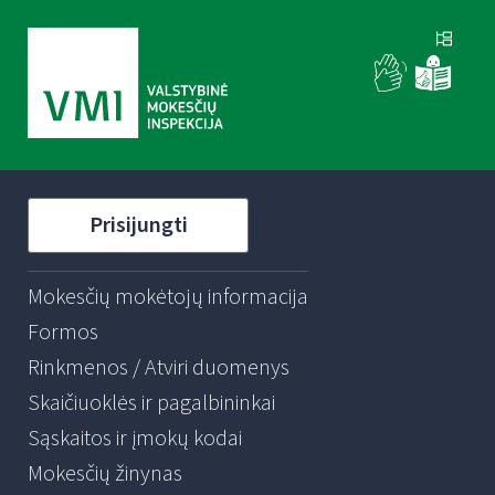
Prisijungti
Mokesčių mokėtojų informacija
Formos
Rinkmenos / Atviri duomenys
Skaičiuoklės ir pagalbininkai
Sąskaitos ir įmokų kodai
Mokesčių žinynas