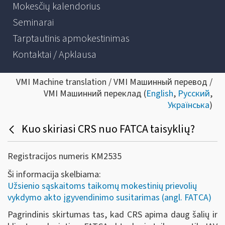
Mokesčių kalendorius
Seminarai
Tarptautinis apmokestinimas
Kontaktai / Apklausa
VMI Machine translation / VMI Машинный перевод /
VMI Машинний переклад (
English
,
Русский
,
Українська
)
Kuo skiriasi CRS nuo FATCA taisyklių?
Registracijos numeris KM2535
Ši informacija skelbiama:
Užsienio sąskaitoms taikomų mokestinių prievolių
vykdymo akto įgyvendinimo susitarimas (angl. FATCA)
Pagrindinis skirtumas tas, kad CRS apima daug šalių ir