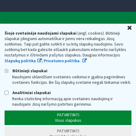
Valstybinė mokesčių inspekcija prie Lietuvos
U
Respublikos finansų ministerijos
Šioje svetainėje naudojami slapukai
(angl. cookies). Būtinieji
slapukai įdiegiami automatiškai ir jiems nėra reikalingas Jūsų
Biudžetinė įstaiga. Juridinio asmens kodas — 188659752,
sutikimas. Taip pat galite sutikti ir su kitų slapukų naudojimu. Savo
adresas: Vasario 16-osios g. 14, 01107 Vilnius, Lietuva, el.paštas:
sutikimą bet kada galėsite atšaukti pakeisdami interneto naršyklės
vmi@vmi.lt
, E. pristatymo dėžutės adresas 188659752
nustatymus ir ištrindami įrašytus slapukus. Daugiau informacijos
Duomenys apie Valstybinę mokesčių inspekciją prie Lietuvos
Slapukų politika
;
Privatumo politika.
Respublikos finansų ministerijos kaupiami ir saugomi Juridinių
asmenų registre
Būtinieji slapukai
Naudojami sklandžiam svetainės veikimui ir įgalina pagrindines
svetainės funkcijas. Be šių slapukų svetainė negali tinkamai veikti.
Analitiniai slapukai
Renka statistinę informaciją apie svetainės naudojimą ir
naudojami Jūsų naršymo patirties gerinimui.
PATVIRTINTI
Visus slapukus
PATVIRTINTI