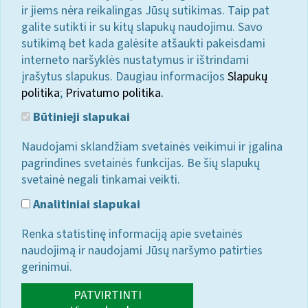
ir jiems nėra reikalingas Jūsų sutikimas. Taip pat
galite sutikti ir su kitų slapukų naudojimu. Savo
sutikimą bet kada galėsite atšaukti pakeisdami
interneto naršyklės nustatymus ir ištrindami
įrašytus slapukus. Daugiau informacijos
Slapukų
politika
;
Privatumo politika.
Būtinieji slapukai
Naudojami sklandžiam svetainės veikimui ir įgalina
pagrindines svetainės funkcijas. Be šių slapukų
svetainė negali tinkamai veikti.
Analitiniai slapukai
Renka statistinę informaciją apie svetainės
naudojimą ir naudojami Jūsų naršymo patirties
gerinimui.
PATVIRTINTI