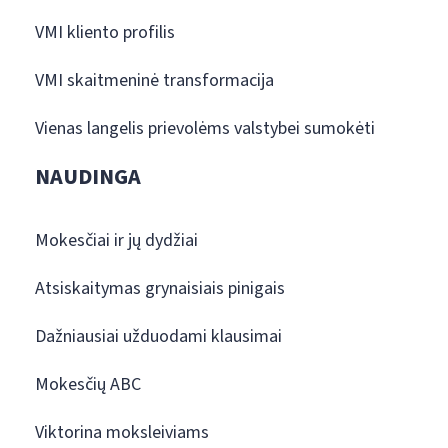
VMI kliento profilis
VMI skaitmeninė transformacija
Vienas langelis prievolėms valstybei sumokėti
NAUDINGA
Mokesčiai ir jų dydžiai
Atsiskaitymas grynaisiais pinigais
Dažniausiai užduodami klausimai
Mokesčių ABC
Viktorina moksleiviams