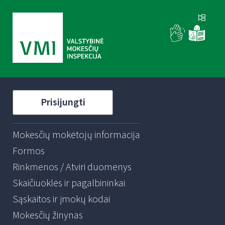
Prisijungti
Mokesčių mokėtojų informacija
Formos
Rinkmenos / Atviri duomenys
Skaičiuoklės ir pagalbininkai
Sąskaitos ir įmokų kodai
Mokesčių žinynas