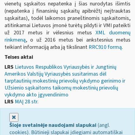
vienetų sąskaitos nepatenka į šias nurodytas išimtis
(nepatenka į finansinių sąskaitų apibrėžtį neįtrauktas
sąskaitas), todėl laikomos praneštinomis sąskaitomis,
atitinkamai Lietuvos įmonė turėtų pildyti ir VMI pateikti
už 2017 metus ir vėlesnius metus
XML duomenų
rinkmeną
, o už 2016 metus bei ankstesnius metus
teikiant informaciją arba ją tikslinant
RRC910 formą
.
Teises aktai
LRS
Lietuvos Respublikos Vyriausybės ir Jungtinių
Amerikos Valstijų Vyriausybės susitarimas dėl
tarptautinių mokestinių prievolių vykdymo gerinimo ir
Užsienio sąskaitoms taikomų mokestinių prievolių
vykdymo akto įgyvendinimo
LRS
MAĮ 28 str.
Uždaryti
Šioje svetainėje naudojami slapukai
(angl.
cookies). Būtinieji slapukai įdiegiami automatiškai