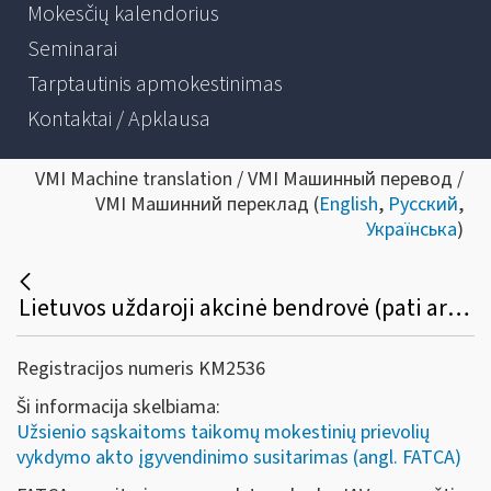
Mokesčių kalendorius
Seminarai
Tarptautinis apmokestinimas
Kontaktai / Apklausa
VMI Machine translation / VMI Машинный перевод /
VMI Машинний переклад (
English
,
Русский
,
Українська
)
Lietuvos uždaroji akcinė bendrovė (pati arba per pasitelktus trečiuosius asmenis) atidaro ir tvarko investicinių fondų investuotojų asmenines vertybinių popierių (investicinių vienetų) sąskaitas, kuriose apskaitomi įsigyti investicinių fondų investiciniai vienetai. Ar tokios sąskaitos patenka į finansinės sąskaitos apibrėžtį ir laikomos praneštinomis sąskaitomis?
Registracijos numeris KM2536
Ši informacija skelbiama:
Užsienio sąskaitoms taikomų mokestinių prievolių
vykdymo akto įgyvendinimo susitarimas (angl. FATCA)