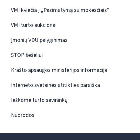
VMI kviečia į „Pasimatymą su mokesčiais“
VMI turto aukcionai
Įmonių VDU palyginimas
STOP šešėliui
Krašto apsaugos ministerijos informacija
Interneto svetainės atitikties paraiška
Ieškome turto savininkų
Nuorodos