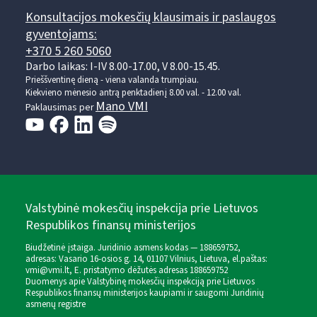
Konsultacijos mokesčių klausimais ir paslaugos
gyventojams:
+370 5 260 5060
Darbo laikas: I-IV 8.00-17.00, V 8.00-15.45.
Prieššventinę dieną - viena valanda trumpiau.
Kiekvieno mėnesio antrą penktadienį 8.00 val. - 12.00 val.
Mano VMI
Paklausimas per
Valstybinė mokesčių inspekcija prie Lietuvos
Respublikos finansų ministerijos
Biudžetinė įstaiga. Juridinio asmens kodas — 188659752,
adresas: Vasario 16-osios g. 14, 01107 Vilnius, Lietuva, el.paštas:
vmi@vmi.lt
, E. pristatymo dėžutės adresas 188659752
Duomenys apie Valstybinę mokesčių inspekciją prie Lietuvos
Respublikos finansų ministerijos kaupiami ir saugomi Juridinių
asmenų registre