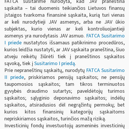
FATCA susitarime nurodyta, kad JAV praneština
sąskaita – tai duomenis teikiančios Lietuvos finansų
įstaigos tvarkoma finansinė sąskaita, kurią turi vienas
ar keli nurodytieji JAV asmenys, arba ne JAV ūkio
subjektas, kurio vienas ar keli kontroliuojantieji
asmenys yra nurodytasis JAV asmuo.
FATCA Susitarimo
I priede
nustatytos išsamaus patikrinimo procedūros,
kurios leidžia nustatyti, ar JAV sąskaita praneština, šiuo
atveju reikėtų žiūrėti tiek į praneštinos sąskaitos
sąvoką, tiek į
Susitarimo I priedą
.
Prie nepraneštinų sąskaitų, nurodytų
FATCA Susitarimo
II priede
, priskiriamos pensijų sąskaitos; ne pensijų
taupomosios sąskaitos; tam tikros terminuotos
gyvybės draudimo sutartys; paveldėtojų turimos
sąskaitos; sąlyginio deponavimo sąskaitos; indėlių
sąskaitos, atsiradusios dėl negrąžintų permokų; bet
kurios kitos finansinių kategorijų sąskaitoms
nepriskiriamos sąskaitos, turinčios mažą riziką.
Investicinių fondų investuotojų asmeninės investicinių